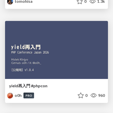
tomohisa
0
1.3k
yield再入門 #phpcon
o0h
0
960
PRO