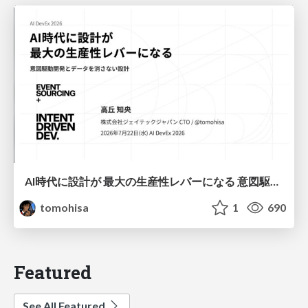
AI時代に設計が 最大の生産性レバーになる 意図駆動開発とデータを消さない設計｜Don't Delete Your Data or Your Intent — Design as the Deepest Lever in the AI Era
tomohisa
1
690
Featured
See All Featured