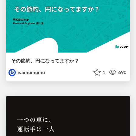
その節約、円になってますか？
isamumumu
1
690