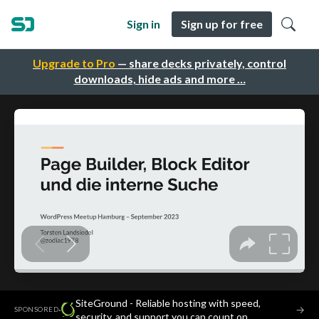
Sign in
Sign up for free
Upgrade to Pro
— share decks privately, control
downloads, hide ads and more …
SiteGround - Reliable hosting with speed,
·
→
SPONSORED
security, and support you can count on.