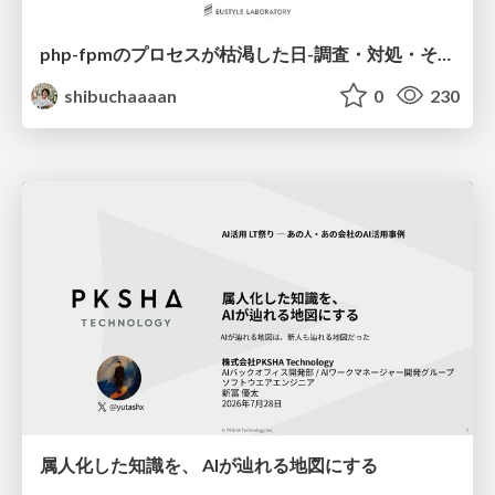
php-fpmのプロセスが枯渇した日-調査・対処・そして本当にやるべきだったこと-
shibuchaaaan
0
230
属人化した知識を、 AIが辿れる地図にする