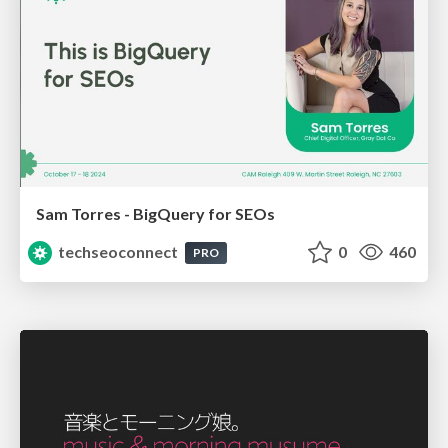
Sam Torres - BigQuery for SEOs
techseoconnect
0
460
PRO