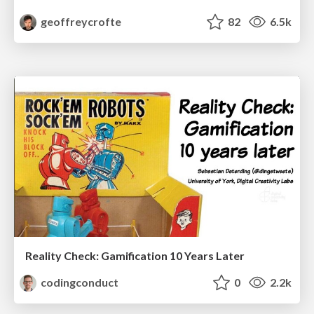
geoffreycrofte
82
6.5k
Reality Check: Gamification 10 Years Later
codingconduct
0
2.2k