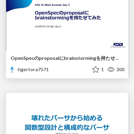
OpenSpecのproposalにbrainstormingを持たせてみた
tigertora7571
1
200