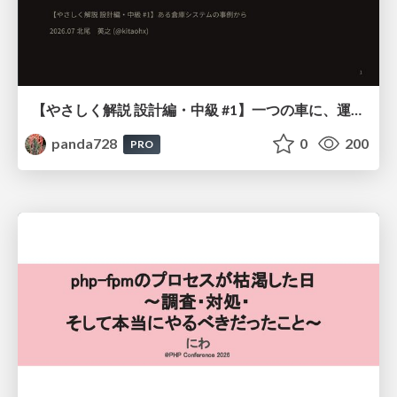
【やさしく解説 設計編・中級 #1】一つの車に、運転手は一人 ～ある倉庫システムの事例から～
panda728
0
200
PRO