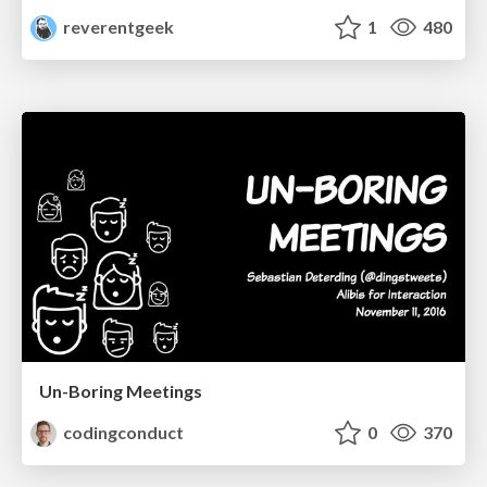
reverentgeek
1
480
Un-Boring Meetings
codingconduct
0
370