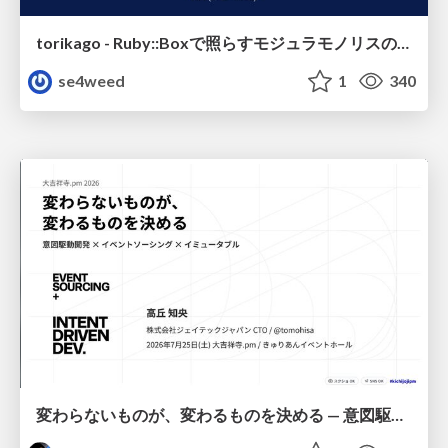
torikago - Ruby::Boxで照らすモジュラモノリスの実行境界
se4weed
1
340
変わらないものが、変わるものを決める — 意図駆動開発 × イベントソーシング × イミュータブル | What Doesn't Change Decides What Can — IDD × Event Sourcing × Immutability