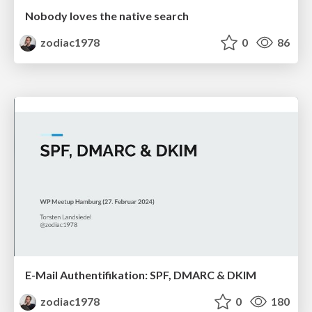
Nobody loves the native search
zodiac1978
0
86
E-Mail Authentifikation: SPF, DMARC & DKIM
zodiac1978
0
180