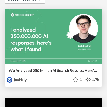
We Analyzed 250 Million AI Search Results: Here's What I Found
joshbly
1
1.7k