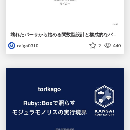
壊れたパーサから始める関数型設計と構成的なパーサ #fp_matsuri
raiga0310
2
440