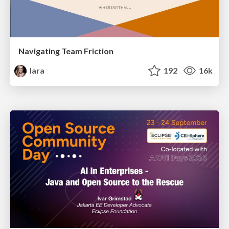
Navigating Team Friction
lara
192
16k