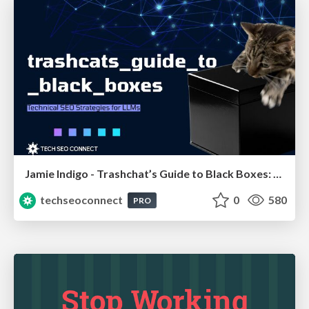
Jamie Indigo - Trashchat’s Guide to Black Boxes: Technical SEO Tactics for LLMs
techseoconnect
0
580
PRO