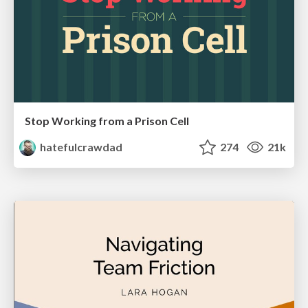
Stop Working from a Prison Cell
hatefulcrawdad
274
21k