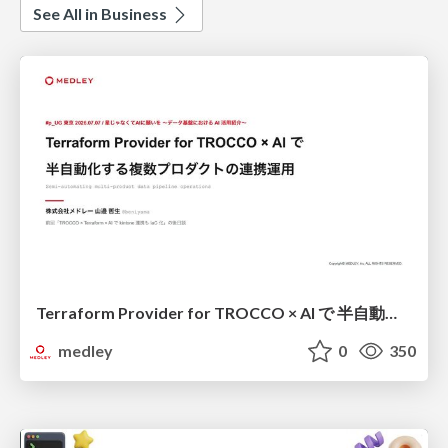
See All in Business
Terraform Provider for TROCCO × AI で 半自動化する複数プロダクトの連携運用 / Semi-Automating Multi-Product Data Integration Ops with the Terraform Provider for TROCCO × AI
medley
0
350