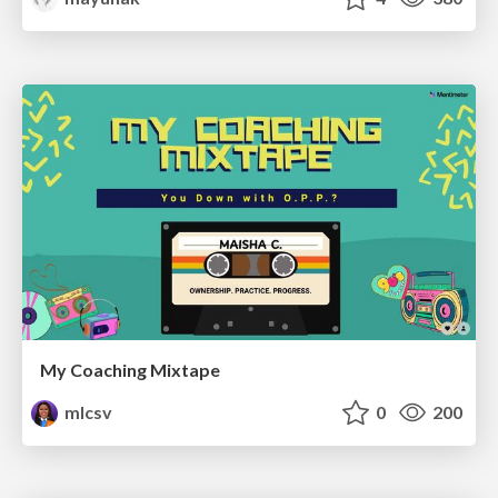
My Coaching Mixtape
mlcsv
0
200