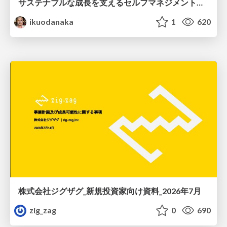
サステナブルな成長を支えるセルフマネジメントの技術/Self Management skill for growth
ikuodanaka
1
620
株式会社ジグザグ_新規投資家向け資料_2026年7月
zig_zag
0
690