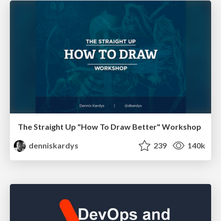
The Straight Up "How To Draw Better" Workshop
denniskardys
239
140k