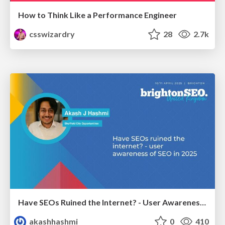
How to Think Like a Performance Engineer
csswizardry
28
2.7k
Have SEOs Ruined the Internet? - User Awareness of SEO in 2025
akashhashmi
0
410