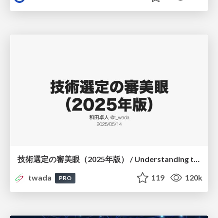
技術選定の審美眼（2025年版） / Understanding the Spiral of Technologies 2025 edition
twada
119
120k
PRO