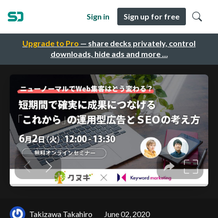
Sign in
Sign up for free
Upgrade to Pro
— share decks privately, control
downloads, hide ads and more …
Takizawa Takahiro
June 02, 2020