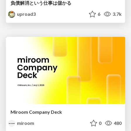
負債解消という仕事は儲かる
uproad3
6
3.7k
Miroom Company Deck
miroom
0
480