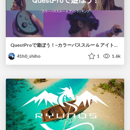
QuestProで遊ぼう！~カラーパススルー & アイトラッキング~
41h0_shiho
1
1.6k