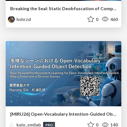
Breaking the Seal: Static Deobfuscation of Compiled V8 JavaScript Bytecode Malware
hshrzd
0
460
[MIRU26] Open-Vocabulary Intention-Guided Object Detection in Diverse Scenes
keio_smilab
0
140
PRO