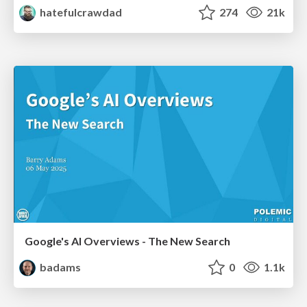
hatefulcrawdad
274
21k
Google's AI Overviews - The New Search
badams
0
1.1k