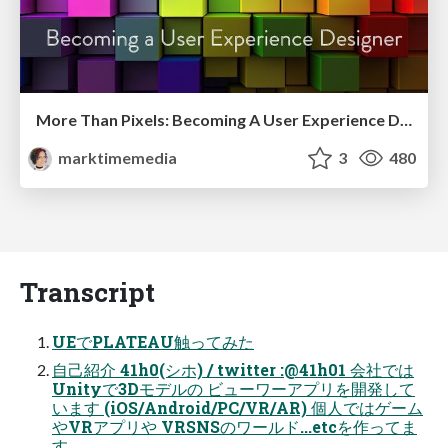
More Than Pixels: Becoming A User Experience Designer
marktimemedia
3
480
Transcript
UEでPLATEAU触ってみた
自己紹介 41h0(シホ) / twitter :@41h01 会社では
Unityで3Dモデルの ビューワーアプリを開発して
います (iOS/Android/PC/VR/AR) 個人ではゲーム
やVRアプリや VRSNSのワールド...etcを作ってま
す