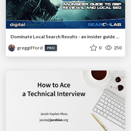
Dominate Local Search Results - an insider guide to GBP, reviews, and Local SEO
greggifford
0
250
PRO