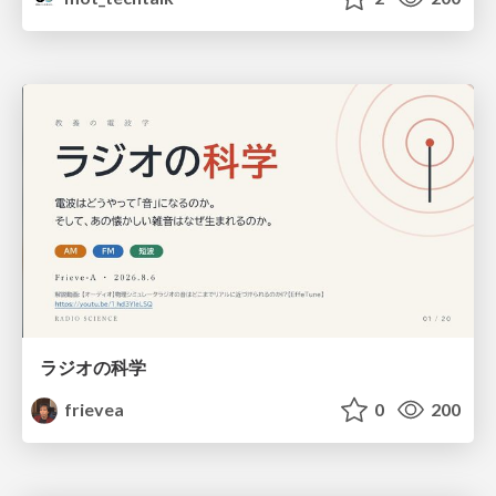
ラジオの科学
frievea
0
200