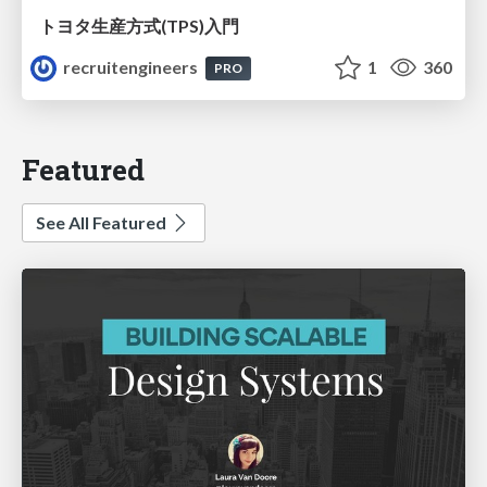
トヨタ⽣産⽅式(TPS)⼊⾨
recruitengineers
1
360
PRO
Featured
See All Featured