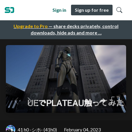
Sign in
Sign up for free
Upgrade to Pro
— share decks privately, control
downloads, hide ads and more …
41 h0 -シホ- (‪41h0‬)
February 04, 2023