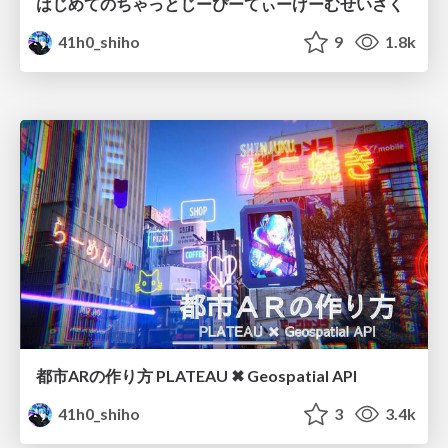
はじめてのちゃっとじーぴーてぃーげーむせいさく
41h0_shiho
9
1.8k
都市ARの作り方 PLATEAU ✖︎ Geospatial API
41h0_shiho
3
3.4k