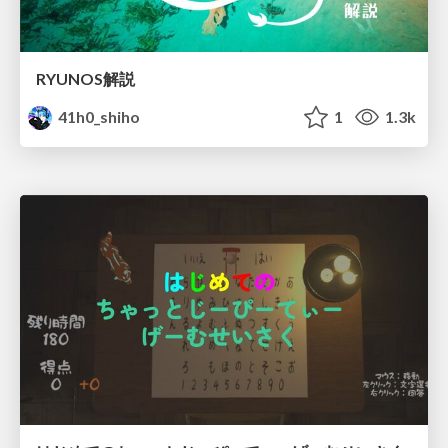
RYUNOS解説
41h0_shiho
1
1.3k