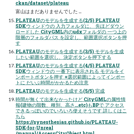
ckan/dataset/plateau
富山はまだありませんでした ...
PLATEAUのモデルを生成する(2/5) PLATEAU
SDKウィンドウの 入力フォルダに、 先ほどダウン
ロードした CityGML内のudxフォルダの 一つ上の
階層のフォルダパス を設定し、範囲選択ボタンを押
す
PLATEAUのモデルを生成する(3/5) モデルを生成
したい範囲を選択し、決定ボタンを押下する
PLATEAUのモデルを生成する(4/5) PLATEAU
SDKウィンドウの 一番下に表示される モデルをイ
ンポートボタンを押す ※選択範囲によってインポー
トに だいぶ時間がかかるため注意
PLATEAUのモデルを生成する(5/5) 完成
時間が無くて出来なかったけど CityGMLの属性情
報(建物の階数、種別、高さ...etc)もBPで アクセス
できるっぽいのでいろいろ使えそうです 詳しくはこ
ちら
https://synesthesias.github.io/PLATEAU-
SDK-for-Unreal
/manual/AccessCityObject.html