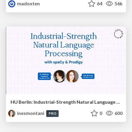
madoxten
64
56k
HU Berlin: Industrial-Strength Natural Language Processing with spaCy and Prodigy
inesmontani
0
600
PRO