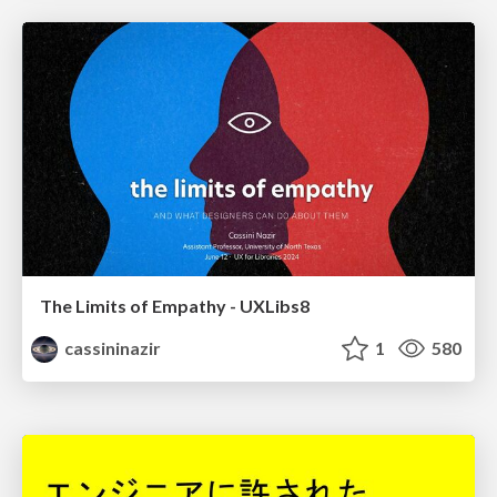
The Limits of Empathy - UXLibs8
cassininazir
1
580