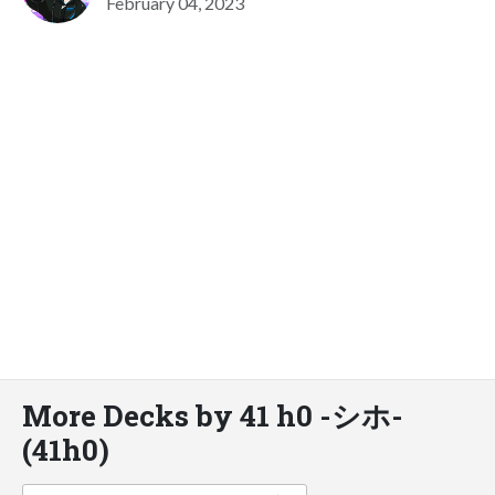
February 04, 2023
More Decks by 41 h0 -シホ-
(‪41h0‬)