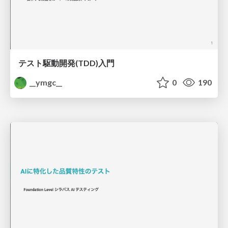
テスト駆動開発(TDD)入門
__ymgc__
0
190