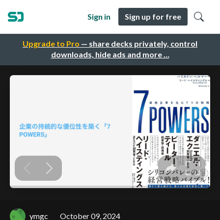
Sign in
Sign up for free
Upgrade to Pro
— share decks privately, control
downloads, hide ads and more …
ymgc
October 09, 2024