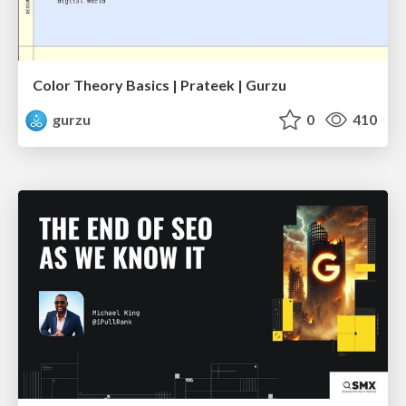
Color Theory Basics | Prateek | Gurzu
gurzu
0
410