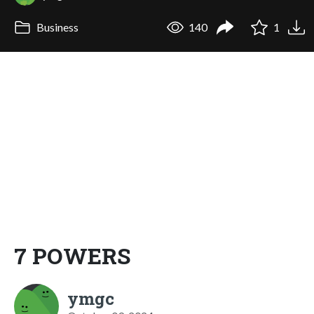
Business
140
1
7 POWERS
ymgc