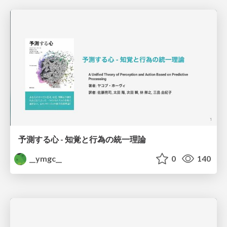
予測する心 - 知覚と行為の統一理論
__ymgc__
0
140