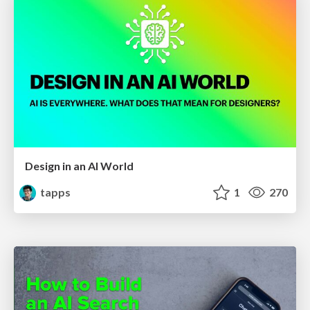
Design in an AI World
tapps
1
270