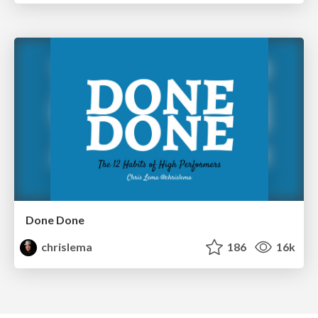
Done Done
chrislema
186
16k