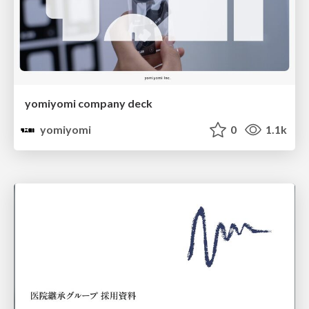
yomiyomi company deck
yomiyomi
0
1.1k