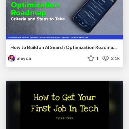
How to Build an AI Search Optimization Roadmap - Criteria and Steps to Take #SEOIRL
aleyda
1
2.1k