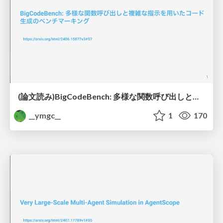
(論文読み)BigCodeBench: 多様な関数呼び出しと複雑な指示を用いたコード生成のベンチマーキング
__ymgc__
1
170