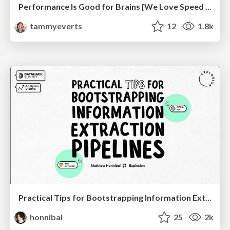
Performance Is Good for Brains [We Love Speed 2024]
tammyeverts
12
1.8k
Practical Tips for Bootstrapping Information Extraction Pipelines
honnibal
25
2k