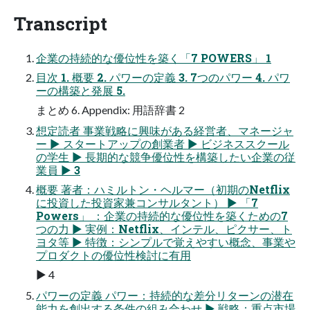
Transcript
企業の持続的な優位性を築く「7 POWERS」 1
目次 1. 概要 2. パワーの定義 3. 7つのパワー 4. パワ
ーの構築と発展 5.
まとめ 6. Appendix: 用語辞書 2
想定読者 事業戦略に興味がある経営者、マネージャ
ー ▶ スタートアップの創業者 ▶ ビジネススクール
の学生 ▶ 長期的な競争優位性を構築したい企業の従
業員 ▶ 3
概要 著者：ハミルトン・ヘルマー（初期のNetflix
に投資した投資家兼コンサルタント） ▶ 「7
Powers」 ：企業の持続的な優位性を築くための7
つの力 ▶ 実例：Netflix、インテル、ピクサー、ト
ヨタ等 ▶ 特徴：シンプルで覚えやすい概念、事業や
プロダクトの優位性検討に有用
▶ 4
パワーの定義 パワー：持続的な差分リターンの潜在
能力を創出する条件の組み合わせ ▶ 戦略：重点市場