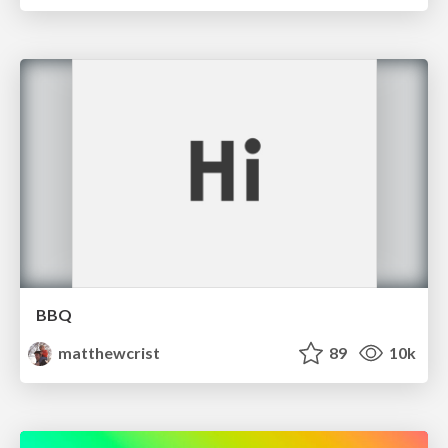
BBQ
matthewcrist
89
10k