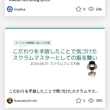
malna
0
24k
こだわりを手放したことで気づけたスクラムマスターとしての振る舞い
kawanotron
1
380