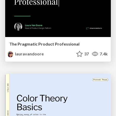
The Pragmatic Product Professional
lauravandoore
37
7.4k