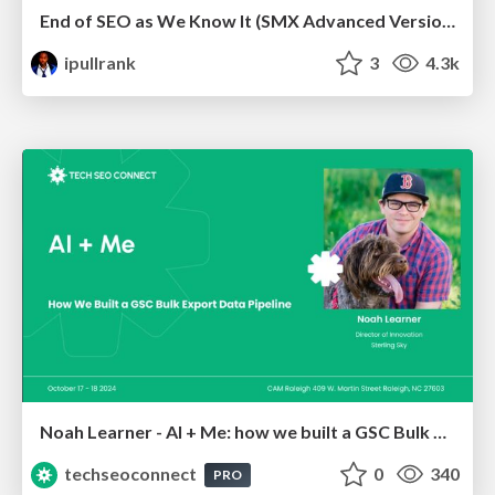
End of SEO as We Know It (SMX Advanced Version)
ipullrank
3
4.3k
Noah Learner - AI + Me: how we built a GSC Bulk Export data pipeline
techseoconnect
0
340
PRO