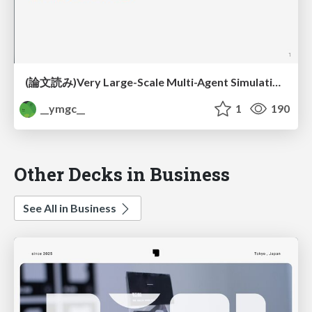
(論文読み)Very Large-Scale Multi-Agent Simulation in AgentScope
__ymgc__
1
190
Other Decks in Business
See All in Business