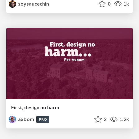
soysaucechin
0
1k
First, design no harm
axbom
2
1.2k
PRO