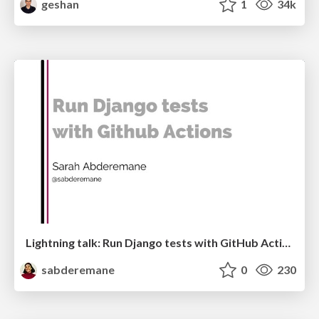
geshan
1
34k
Lightning talk: Run Django tests with GitHub Actions
sabderemane
0
230