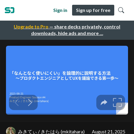
Sign in
Sign up for free
Upgrade to Pro
— share decks privately, control
downloads, hide ads and more …
みきてぃ / きたはら (mkitahara)
August 21, 2025