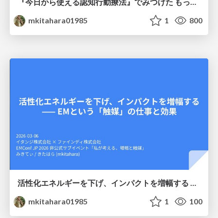
『今日から使える認知行動療法』でみつけた もっと人生をたのしむヒント
mkitahara01985
1
800
活性化エネルギーを下げ、インパクトを増幅する —— EMという「触媒」の仕事と効果
mkitahara01985
1
100