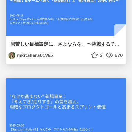
息苦しい目標設定に、さよならを。 〜挑戦するチームへ導く「成長観点」と「給与観点」の使い分け〜
mkitahara01985
3
670