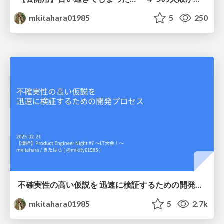
mkitahara01985
5
250
不確実性の高い仮説を 迅速に検証するための開発プロセス
mkitahara01985
5
2.7k