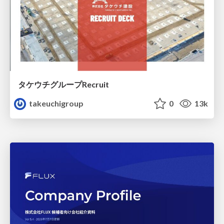
タケウチグループRecruit
takeuchigroup
0
13k