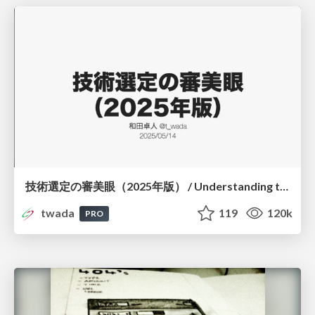
技術選定の審美眼（2025年版） / Understanding the Spiral of Technologies 2025 edition
twada
119
120k
PRO