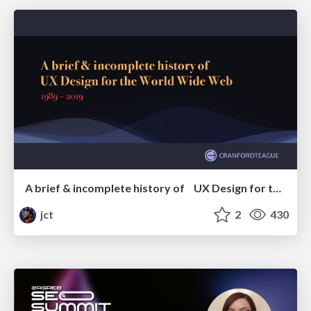
A brief & incomplete history of UX Design for the World Wide Web: 1989–2019
jct
2
430