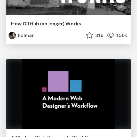
How GitHub (no longer) Works
holman
316
150k