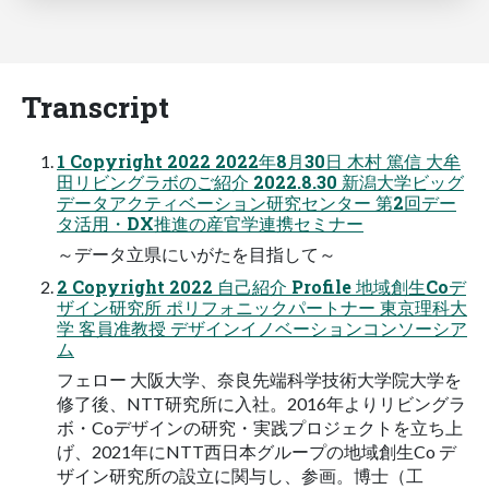
Transcript
1 Copyright 2022 2022年8月30日 木村 篤信 大牟
田リビングラボのご紹介 2022.8.30 新潟大学ビッグ
データアクティベーション研究センター 第2回デー
タ活用・DX推進の産官学連携セミナー
～データ立県にいがたを目指して～
2 Copyright 2022 自己紹介 Profile 地域創生Coデ
ザイン研究所 ポリフォニックパートナー 東京理科大
学 客員准教授 デザインイノベーションコンソーシア
ム
フェロー 大阪大学、奈良先端科学技術大学院大学を
修了後、NTT研究所に入社。2016年よりリビングラ
ボ・Coデザインの研究・実践プロジェクトを立ち上
げ、2021年にNTT西日本グループの地域創生Co デ
ザイン研究所の設立に関与し、参画。博士（工