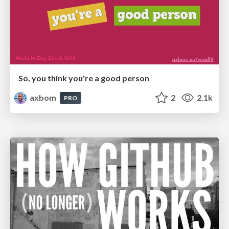
So, you think you're a good person
axbom
2
2.1k
PRO