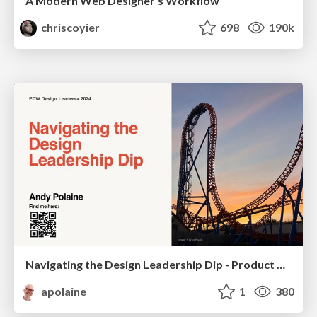
A Modern Web Designer's Workflow
chriscoyier
698
190k
Navigating the Design Leadership Dip - Product Design Week Design Leaders+ Conference 2024
apolaine
1
380