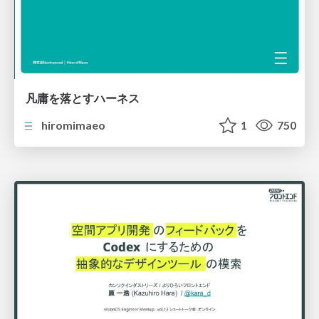
凡庸を落とすハーネス
hiromimaeo
1
750