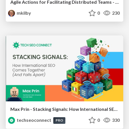
Agile Actions for Facilitating Distributed Teams - ADO2019
mkilby
0
230
Max Prin - Stacking Signals: How International SEO Comes Together (And Falls Apart)
techseoconnect
0
330
PRO