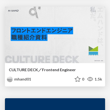
CULTURE DECK／Frontend Engineer
mhand01
0
1.5k