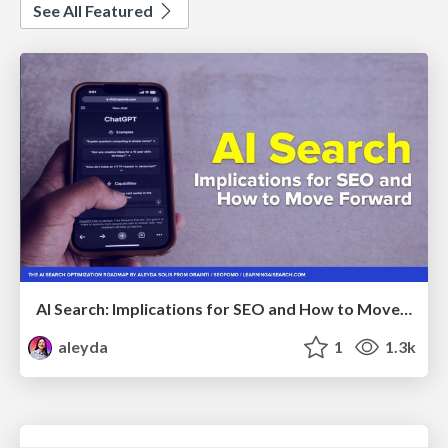
See All Featured
AI Search: Implications for SEO and How to Move Forward - #ShenzhenSEOConference
aleyda
1
1.3k