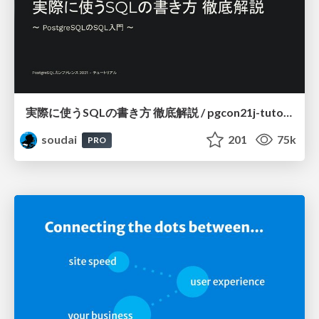
実際に使うSQLの書き方 徹底解説 / pgcon21j-tutorial
soudai
201
75k
PRO