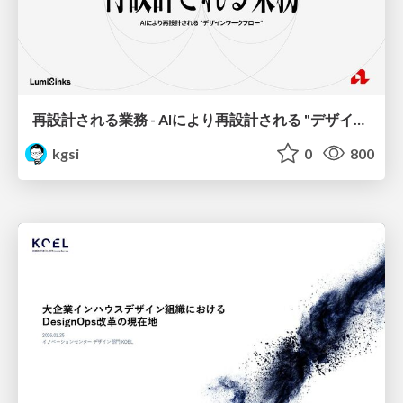
再設計される業務 - AIにより再設計される "デザインワークフロー" / AI Ops Lab #2 Redesigned orkflows
kgsi
0
800