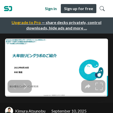
Sign in
Sign up for free
Upgrade to Pro
— share decks privately, control
downloads, hide ads and more …
Kimura Atsunobu
September 10, 2025