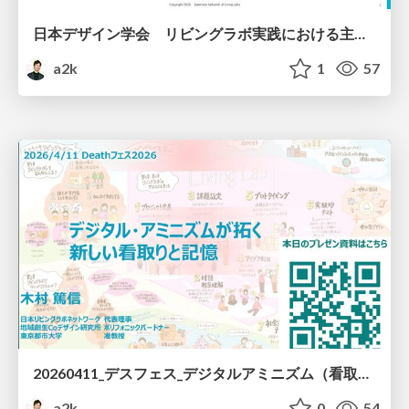
日本デザイン学会 リビングラボ実践における主体生成のメカニズム ―地域創生を実現するための存在・意欲・表現保障モデルの検討―
a2k
1
57
20260411_デスフェス_デジタルアミニズム（看取りと記憶）
a2k
0
54