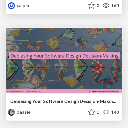
calpin
0
160
Debiasing Your Software Design Decision-Making @ Flowcon '26
baasie
1
140