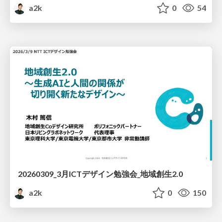
a2k
0
54
20260309_3月ICTデザイン勉強会_地域創生2.0
a2k
0
150