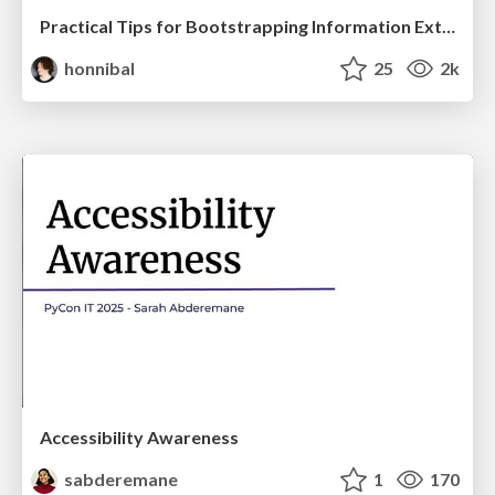
Practical Tips for Bootstrapping Information Extraction Pipelines
honnibal
25
2k
Accessibility Awareness
sabderemane
1
170