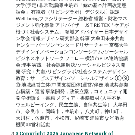
大学(予定) 非常勤講師 生駒市「緑の基本計画改定懇
話会」 有識者（リビングラボ） デジタル庁 認定
Well-beingファシリテーター 総務省 経営・財務マネ
ジメント強化事業 アドバイザー JST RISTEX「ケアが
根づく社会システム」 領域アドバイザー 日本デザイ
ン学会 情報デザイン研究部会 幹事 大牟田未来共創
センター パーソンセンタードリサーチャー 京都大学
デザインイノベーションコンソーシアム/ソーシャル
ビジネスネットワーク フェロー 横浜市PTA連絡協議
会 理事 実践：社会課題解決/ソーシャルビジネス開
発 研究：共創/リビングラボ/社会システムデザイン
教育：サービスデザイン/ソーシャルデザイン ⑧ ⑨
⑩ 地域経営主体(中間支援団体)運営/伴走 地域共創拠
点構築・運営 事業開発，政策立案，コミュニティ開
発 学術論文・書籍 メディア・書籍取材 (人手不足、
ウェルビーイング、民主主義、自律共生等） 大牟田
市、奈良市， 岡崎市，生駒市， 八丈町，神山町，
天川村，佐渡市， 小松市、尼崎市 浦添市など 教育
機関 非営利活動
3 Copyright 2025 Japanese Network of