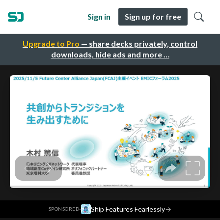
Sign in
Sign up for free
Upgrade to Pro
— share decks privately, control
downloads, hide ads and more …
·
Ship Features Fearlessly
→
SPONSORED