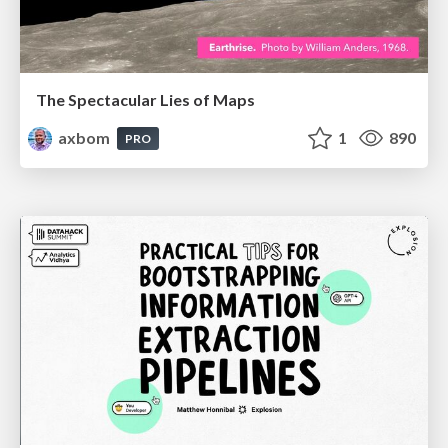
The Spectacular Lies of Maps
axbom
1
890
PRO