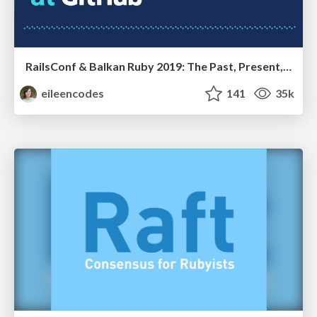
RailsConf & Balkan Ruby 2019: The Past, Present, and Future of Rails at GitHub
eileencodes
141
35k