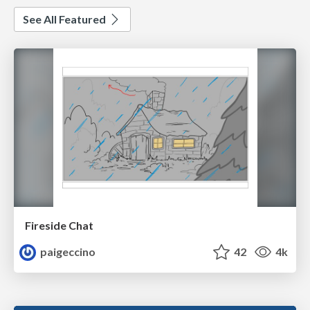
See All Featured
Fireside Chat
paigeccino
42
4k