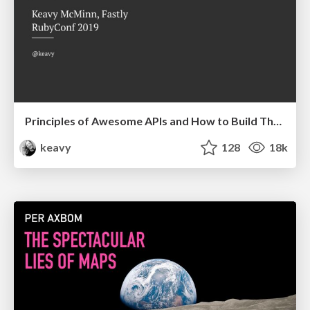
Principles of Awesome APIs and How to Build Them.
keavy
128
18k