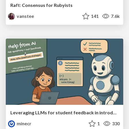
Raft: Consensus for Rubyists
vanstee
141
7.6k
Leveraging LLMs for student feedback in introductory data science courses - posit::conf(2025)
minecr
1
330