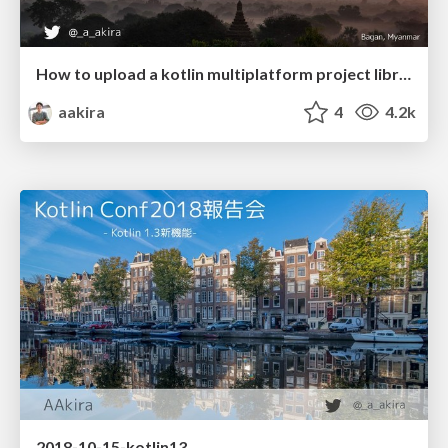
How to upload a kotlin multiplatform project library.
aakira
4
4.2k
2018-10-15-kotlin13