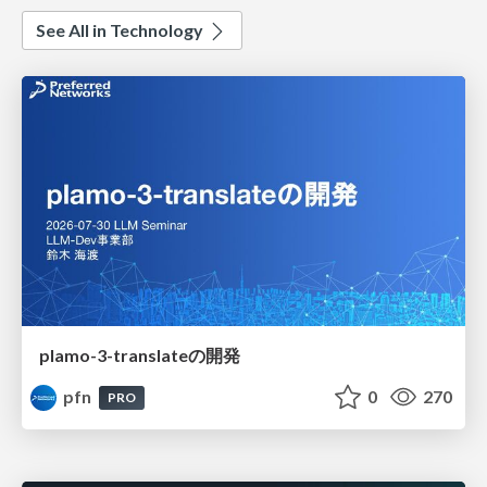
See All in Technology
plamo-3-translateの開発
pfn
0
270
PRO