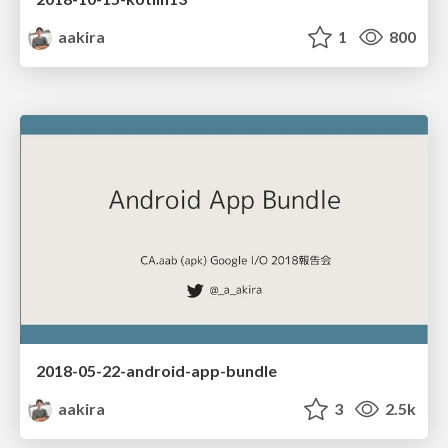
aakira
1
800
2018-05-22-android-app-bundle
aakira
3
2.5k