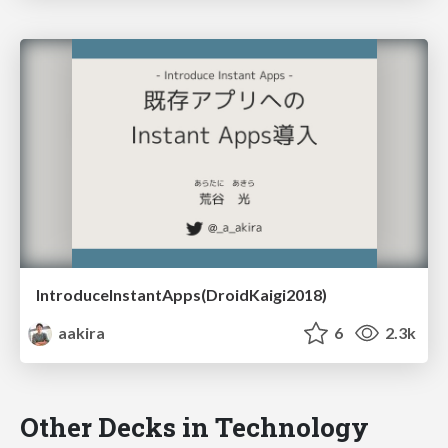
IntroduceInstantApps(DroidKaigi2018)
aakira
6
2.3k
Other Decks in Technology