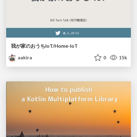
我が家のおうちIoT/Home-IoT
aakira
0
15k