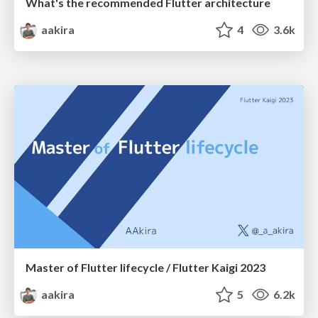
What's the recommended Flutter architecture
aakira
4
3.6k
Master of Flutter lifecycle / Flutter Kaigi 2023
aakira
5
6.2k