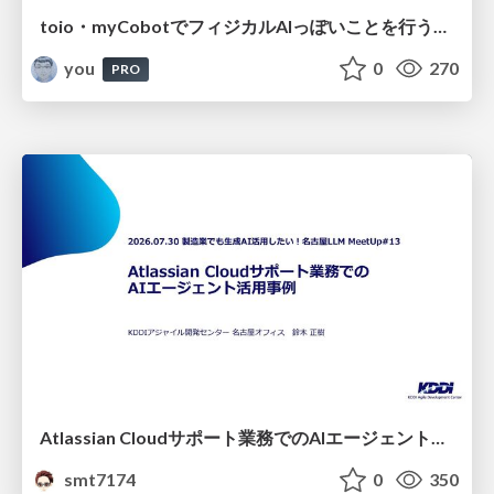
toio・myCobotでフィジカルAIっぽいことを行うための検討（とりあえず調査） / フィジカルAI LT（IoTLTによる開催）
you
0
270
PRO
Atlassian Cloudサポート業務でのAIエージェント活用事例
smt7174
0
350