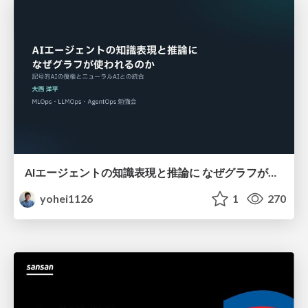
AIエージェントの知識表現と推論に なぜグラフが使われるのか - 記号的AIの復権とニューラルAIとの統合
yohei1126
1
270