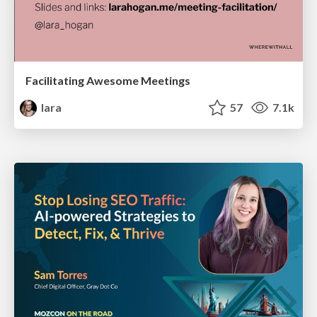
Facilitating Awesome Meetings
lara
57
7.1k