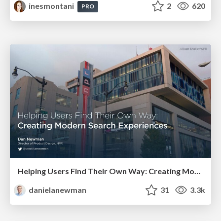
inesmontani
2
620
PRO
Helping Users Find Their Own Way: Creating Modern Search Experiences
danielanewman
31
3.3k