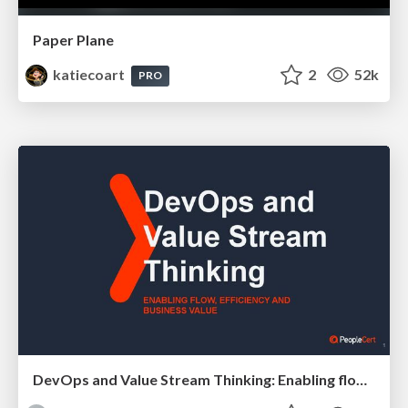
Paper Plane
katiecoart
2
52k
PRO
DevOps and Value Stream Thinking: Enabling flow, efficiency and business value