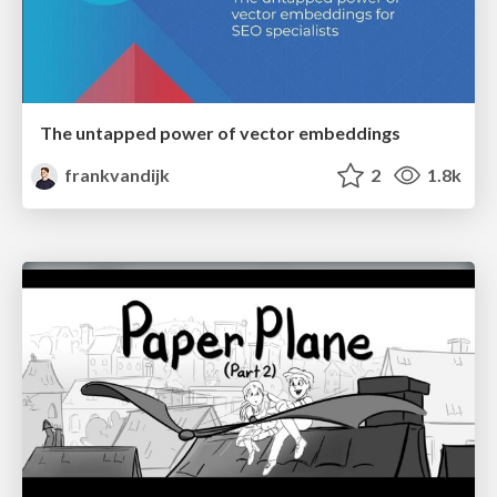
The untapped power of vector embeddings
frankvandijk
2
1.8k