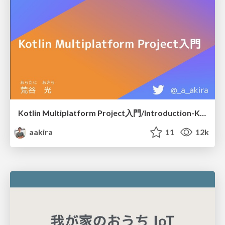
Kotlin Multiplatform Project入門/Introduction-Kotlin-MPP
aakira
11
12k