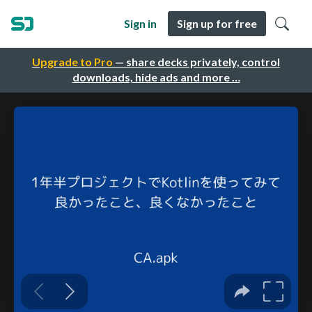
Sign in
Sign up for free
Upgrade to Pro
— share decks privately, control
downloads, hide ads and more …