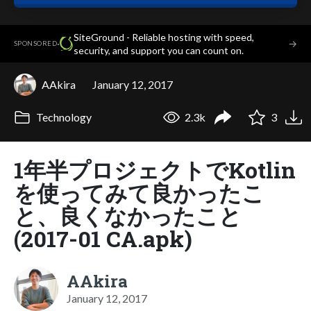
SiteGround - Reliable hosting with speed,
·
→
SPONSORED
security, and support you can count on.
AAkira
January 12, 2017
Technology
2.3k
3
1年半プロジェクトでKotlin
を使ってみて良かったこ
と、良くなかったこと
(2017-01 CA.apk)
AAkira
January 12, 2017