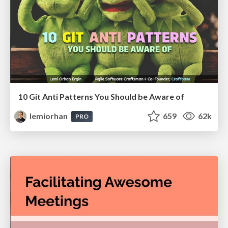
10 Git Anti Patterns You Should be Aware of
lemiorhan
659
62k
PRO