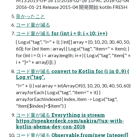
M13 2015-09-16 1.0 2016-02-16 1.0-RC 2016-02-04
2016-01-21 Release 2015-04 開発開始 kotlin FRESH
良かったこと
コード量が減る
コード量が減る for (int i = 0; i < 10; i++)
{ Log.v("tag", "i=" + i); } int[] array = {0, 10, 20, 30, 40, 50,
60}; for (int item : array) { Log.v("tag", "item=" + item); }
for (int i = 0; i < array.length; i++) { Log.v("tag", "item[" +
i + "]=" + array[i]); }
コード量が減る convert to Kotlin for (i in 0..9) {
Log.v("tag",
"i=" + i) } val array = intArrayOf(0, 10, 20, 30, 40, 50, 60)
array.forEach { Log.v("tag", "item=" + it) }
array.forEachIndexed { index, item -> Log.v("tag",
"item[$index]=$item") }
コード量が減る Everything is stream
https://speakerdeck.com/aakira/ﬂux-with-
kotlin-abema-dev-con-2016
コード量が減る Observable.from(new Integer[]