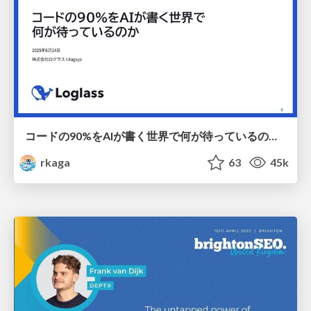
コードの90%をAIが書く世界で何が待っているのか / What awaits us in a world where 90% of the code is written by AI
rkaga
63
45k