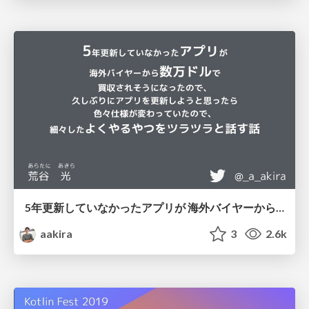
5年更新していなかったアプリが 海外バイヤーから数万ドルで 買収されそうになったので、 久しぶりにアプリを更新しようと思ったら 色々仕様が変わっていたので、 細々したよくやるやつをツラツラと話す話/RecentlyAndroidFunctions
aakira
3
2.6k