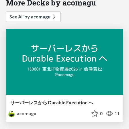
More Decks by acomagu
See All by acomagu
サーバーレスから Durable Execution へ
acomagu
0
11