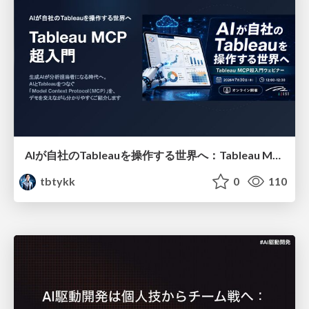
AIが自社のTableauを操作する世界へ：Tableau MCP超入門
tbtykk
0
110