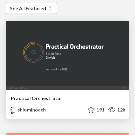
See All Featured
Practical Orchestrator
shlominoach
191
12k