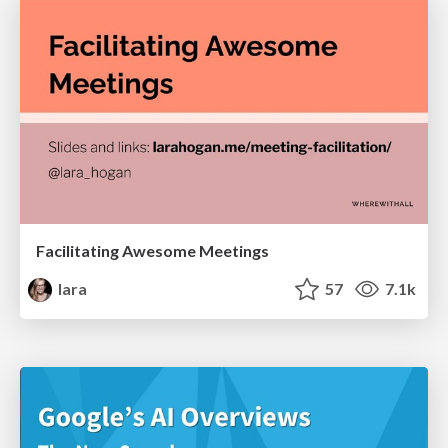
Facilitating Awesome Meetings
lara
57
7.1k