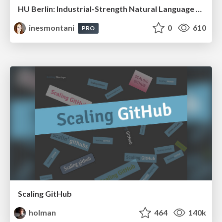
HU Berlin: Industrial-Strength Natural Language Processing with spaCy and Prodigy
inesmontani
0
610
PRO
Scaling GitHub
holman
464
140k