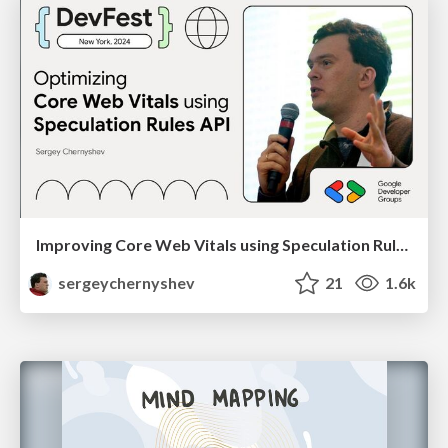
Improving Core Web Vitals using Speculation Rules API
sergeychernyshev
21
1.6k