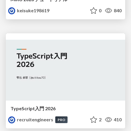
keisuke198619
0
840
TypeScript入門 2026
recruitengineers
2
410
PRO