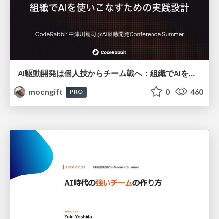
AI駆動開発は個人技からチーム戦へ：組織でAIを使いこなすための実践設計
moongift
0
460
PRO