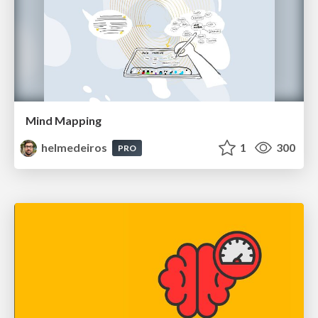
Mind Mapping
helmedeiros
1
300
PRO