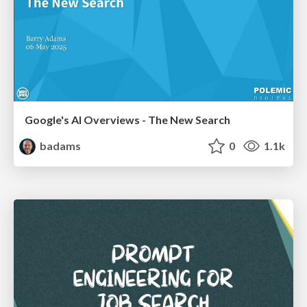
Google's AI Overviews - The New Search
badams
0
1.1k