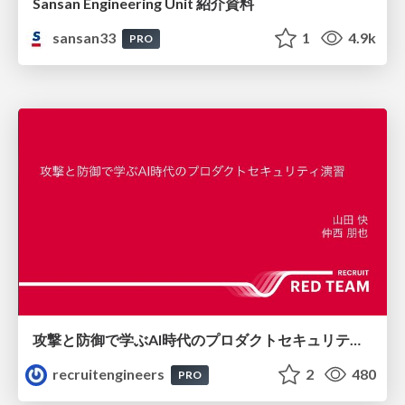
Sansan Engineering Unit 紹介資料
sansan33
1
4.9k
PRO
攻撃と防御で学ぶAI時代のプロダクトセキュリティ演習
recruitengineers
2
480
PRO