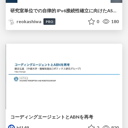
研究室単位での自律的 IPv6接続性確立に向けたAS共同運用モデルの提案と実証
reokashiwa
0
180
PRO
コーディングエージェントとABNを再考
hf149
2
820