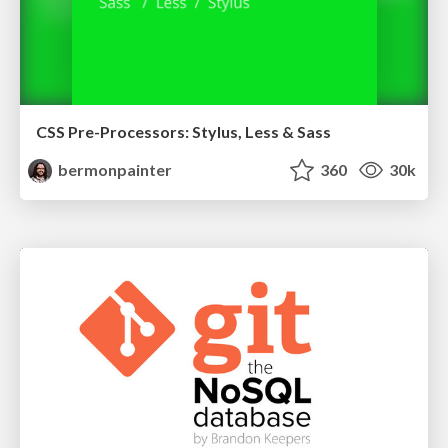
CSS Pre-Processors: Stylus, Less & Sass
bermonpainter
360
30k