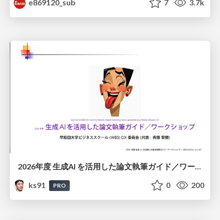
e869120_sub
7
3.7k
2026年度 生成AI を活用した論文執筆ガイド／ワークショップ / 2026 Academic Year Guide to Writing Papers Using Generative AI - Workshop
ks91
0
200
PRO