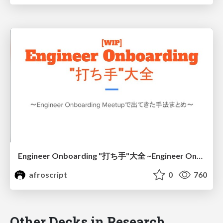
Engineer Onboarding "打ち手"大全 ~Engineer Onboarding Meetupで出てきた手法まとめ~
afroscript
0
760
Other Decks in Research