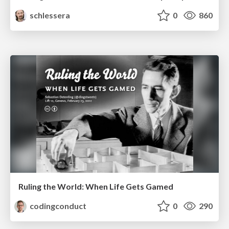
schlessera
0
860
Ruling the World: When Life Gets Gamed
codingconduct
0
290