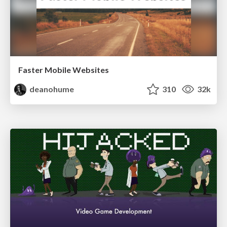
Faster Mobile Websites
deanohume
310
32k