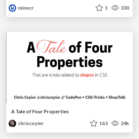
minecr
1
330
A Tale of Four Properties
chriscoyier
163
24k