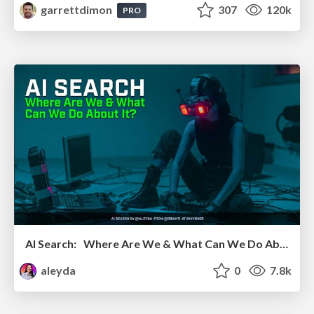
garrettdimon
307
120k
PRO
AI Search: Where Are We & What Can We Do About It?
aleyda
0
7.8k