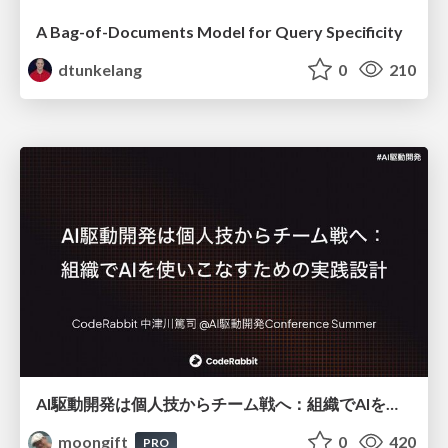
A Bag-of-Documents Model for Query Specificity
dtunkelang
0
210
AI駆動開発は個人技からチーム戦へ：組織でAIを使いこなすための実践設計
moongift
0
420
PRO