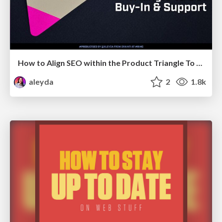
How to Align SEO within the Product Triangle To Get Buy-In & Support - #RIMC
aleyda
2
1.8k