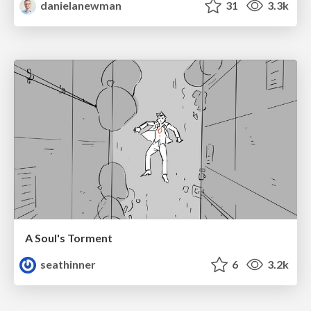
danielanewman
31
3.3k
A Soul's Torment
seathinner
6
3.2k