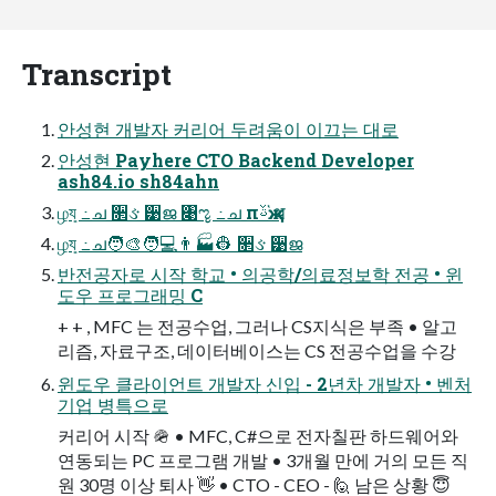
Transcript
안성현 개발자 커리어 두려움이 이끄는 대로
안성현 Payhere CTO Backend Developer
ash84.io sh84ahn
ழܻয ߸ച ૒ઙ ੹ജ ৉ೡ ߸ച пࢿҗ ҅थ
ழܻয ߸ച🧑🎨🧑💻👨🏭👷 ૒ઙ ੹ജ
반전공자로 시작 학교 • 의공학/의료정보학 전공 • 윈
도우 프로그래밍 C
+ + , MFC 는 전공수업, 그러나 CS지식은 부족 • 알고
리즘, 자료구조, 데이터베이스는 CS 전공수업을 수강
윈도우 클라이언트 개발자 신입 - 2년차 개발자 • 벤처
기업 병특으로
커리어 시작 🪖 • MFC, C#으로 전자칠판 하드웨어와
연동되는 PC 프로그램 개발 • 3개월 만에 거의 모든 직
원 30명 이상 퇴사 👋 • CTO - CEO - 🙋 남은 상황 😇