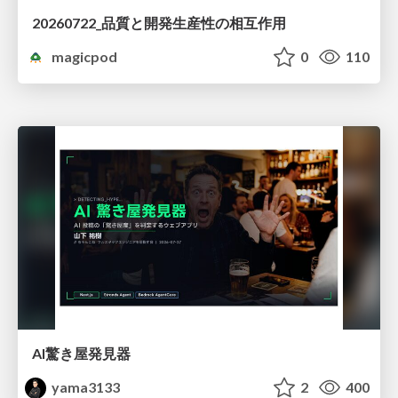
20260722_品質と開発生産性の相互作用
magicpod
0
110
AI驚き屋発見器
yama3133
2
400