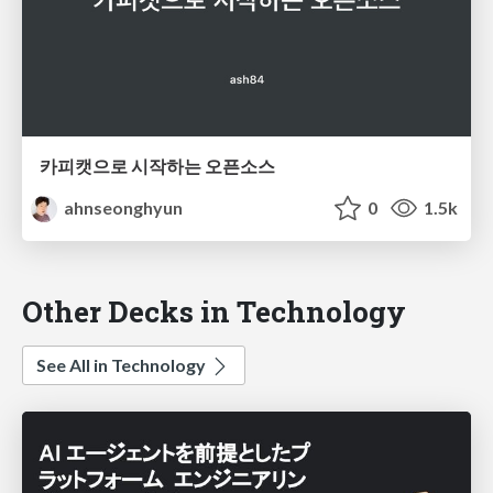
카피캣으로 시작하는 오픈소스
ahnseonghyun
0
1.5k
Other Decks in Technology
See All in Technology