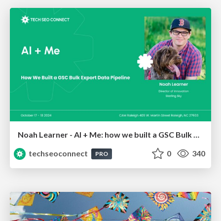
Noah Learner - AI + Me: how we built a GSC Bulk Export data pipeline
techseoconnect
0
340
PRO