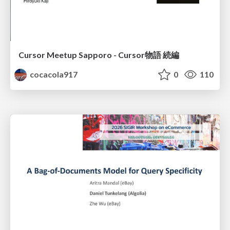
Cursor Meetup Sapporo - Cursor物語 続編
cocacola917
0
110