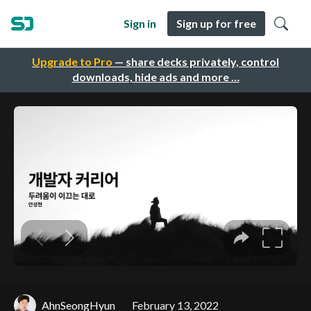
Sign in
Sign up for free
Upgrade to Pro
— share decks privately, control
downloads, hide ads and more …
AhnSeongHyun
February 13, 2022