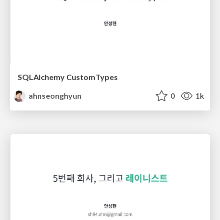
SQLAlchemy CustomTypes
ahnseonghyun
0
1k