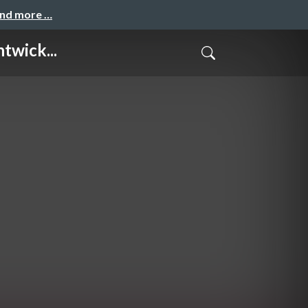
and more …
twick...