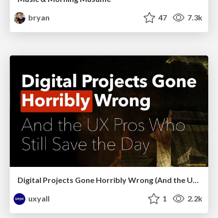
bryan
47
7.3k
Digital Projects Gone Horribly Wrong (And the UX Pros Who Still Save the Day) - Dean Schuster
uxyall
1
2.2k