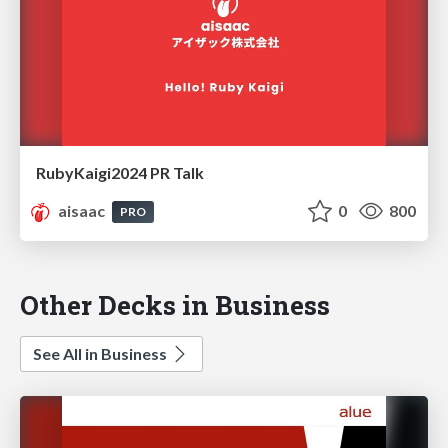
RubyKaigi2024 PR Talk
aisaac
0
800
PRO
Other Decks in Business
See All in Business