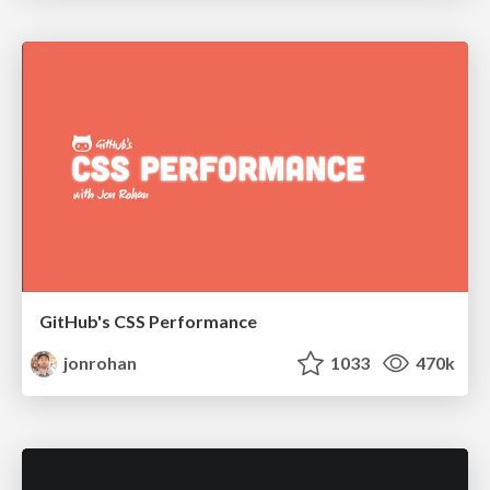
GitHub's CSS Performance
jonrohan
1033
470k