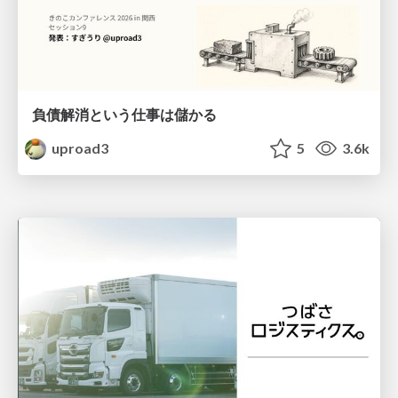
負債解消という仕事は儲かる
uproad3
5
3.6k