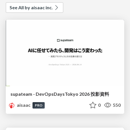
See All by aisaac inc.
supateam - DevOpsDaysTokyo 2026 投影資料
aisaac
0
550
PRO