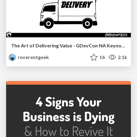
The Art of Delivering Value - GDevCon NA Keynote
reverentgeek
16
2.1k