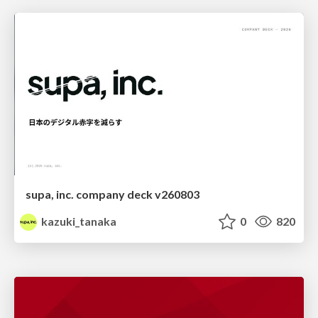
supa, inc. company deck v260803
kazuki_tanaka
0
820