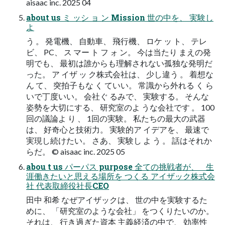
aisaac inc. 2025 04
about us ミ ッシ ョ ン Mission 世の中を、 実験し
よ
う 。 発電機、 自動車、 飛行機、 ロケ ッ ト、 テレ
ビ、 PC、 ス マー ト フ ォ ン。 今は当たり まえの発
明でも、 最初は誰からも理解されない孤独な発明だ
った。 ア イザ ッ ク株式会社は、 少し違う 。 着想な
ん て、 突拍子もな く ていい。 常識から外れる く ら
いで丁度いい。 会社ぐ るみで、 実験する。 そんな
姿勢を大切にする、 研究室のよ うな会社です 。 100
回の議論よ り 、 1回の実験。 私たちの最大の武器
は、 好奇心と技術力。 実験的ア イデアを、 最速で
実現し続けたい。 さあ、 実験し よ う 。 話はそれか
らだ。 © aisaac inc. 2025 05
abou t us パーパス purpose 全ての挑戦者が、 生
涯働きたいと思える場所を つくる アイザック株式会
社 代表取締役社長CEO
田中 和希 なぜアイザックは、 世の中を実験するた
めに、 「研究室のような会社」 をつくりたいのか。
それは、 行き過ぎた資本 主義経済の中で、 効率性