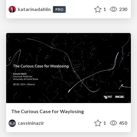
katarinadahlin
1
230
PRO
The Curious Case for Waylosing
cassininazir
1
450