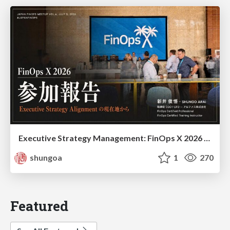
Executive Strategy Management: FinOps X 2026 recap at Japan FinOps Meetup #6
shungoa
1
270
Featured