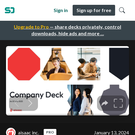
Sign in
Sign up for free
Upgrade to Pro
— share decks privately, control
downloads, hide ads and more …
aisaac inc.
January 13, 2024
PRO