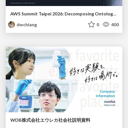
AWS Summit Taipei 2026: Decomposing Ontology and Agentic AI - Using Amazon Bedrock to Bring Living Water to Manufacturing ERP
dwchiang
0
400
WDB株式会社エウレカ社会社説明資料