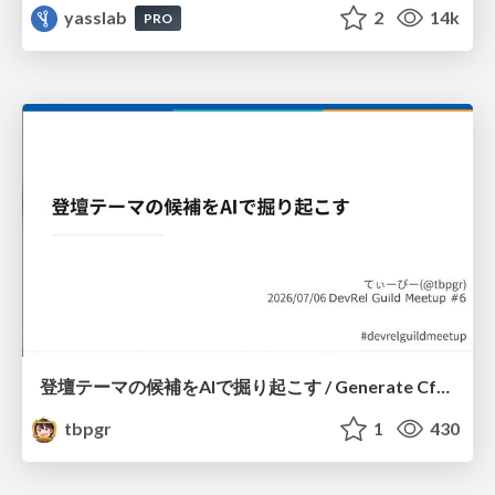
yasslab
2
14k
PRO
登壇テーマの候補をAIで掘り起こす / Generate CfP Ideas via-AI
tbpgr
1
430