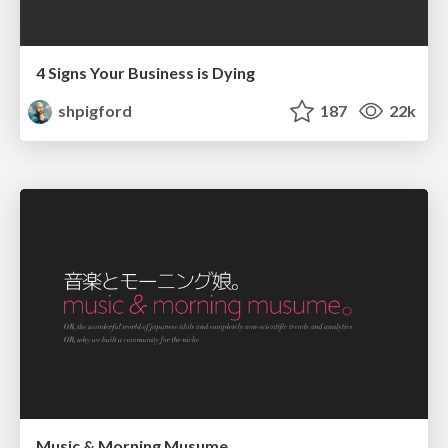
4 Signs Your Business is Dying
shpigford
187
22k
Music & Morning Musume