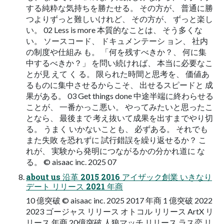
する純粋な気持ちを勝たせる。 その方が、 普通に勝
つよりずっと難しいけれど、 その方が、 ずっと楽し
い。 02 Less is more 本質的なことは、 そう多くな
い。 ソースコード、 ドキュメンテーシ ョン、 社内
の制度や仕組み も。 「何を残すべきか？、 何に集
中するべきか？」 を問い続ければ、 本当に必要なこ
とが見 えて く る。 限られた時間と思考を、 価値あ
るものに集中させるからこそ、 出せるスピードと 成
果がある。 03 Get things done 中途半端に終わらせる
ことが、 一番かっこ悪い。 やってみたいと思ったこ
となら、 最後まで 考え抜いて成果を出すまでやり切
る。 うまく いかないことも、 必ずある。 それでも
また失敗 を恐れずに 試行錯誤を繰り返せるか？ こ
れが、 実験から発明につながるかの分かれ道に な
る。 © aisaac inc. 2025 07
about us 沿革 2015 2016 アイザック創業 いきなり
デート リリース 2021 年商
10 億突破 © aisaac inc. 2025 2017 年商 1 億突破 2022
2023 ゴージャス リリース オトコル リリース ArtX リ
リース 年商 20億突破 人狼マッチ リリース ラス恋 リ