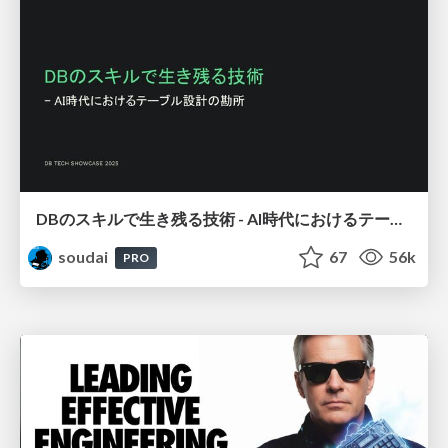
DBのスキルで生き残る技術 - AI時代におけるテーブル設計の勘所
soudai
67
56k
PRO