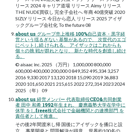
リース 2024 キャリア道場 リリース Aimy リリース
THE NUDE買収し 完全子会社へ 年商 40億突破 2020
SIZLY リリース 今日から恋人 リリース 2025 アイザ
ックグループ会社化 To the future 08
about us グループ売上推移 100%自己資本・黒字経
営という揺るぎない 基盤があるので、 次世代のエゴ
にベットし続 けられる。 アイザックはこれからも
個々の挑 戦が群れとなり、 新たな時代を創造し続け
る。
© aisaac inc. 2025 （万円） 1,000,000 800,000
600,000 400,000 200,000 0 849,352 495,334 3,257
2016 9,330 2017 13,120 2018 15,090 2019 36,883
2020 101,650 2021 215,615 2022 272,314 2023 2024
2025 （年） 09
about us 経営メンバー 代表取締役CEO&共同創業
者 田中 和希 1992年生まれ。 慶應義塾大学在学中に
休学 をしfreee株式会社で金融機関との連携部門 を
責任者として推進。
その後2年間渡米し帰 国後にアイザックを播口と設
立。 事業開発と 問題解決が得意。 世界約100名の