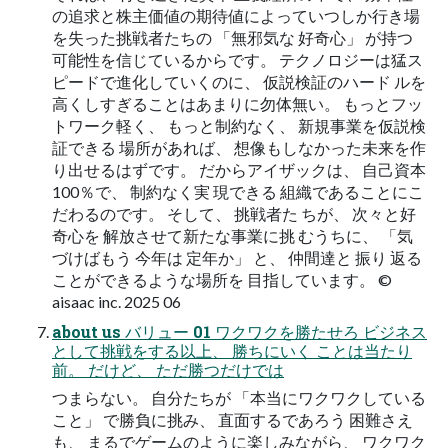
の追求と株主価値の期待値によっていつしか行き場
を失った挑戦者たちの 「無邪気な 好奇心」 が持つ
可能性を信じているからです。 テクノロジーは猛ス
ピードで進化していくのに、 仮説検証のハード ルを
高くしすぎることはあまりに勿体無い。 もっとフッ
トワーク軽く、 もっと制約なく、 新規事業を仮説検
証できる 場所があれば、 想像もしなかった未来を作
り出せるはずです。 だからアイザックは、 自己資本
100％で、 制約なく実 現できる 組織であることにこ
だわるのです。 そして、 挑戦者た ちが、 次々と好
奇心を 解放させて新たな事業に挑 むうちに、 「気
づけばもう 今年は 定年か」 と、 仲間達と 振り 返る
ことができるような場所を 目指しています。 ©
aisaac inc. 2025 06
about us バリュー 01 ワクワクを勝たせろ ビジネス
として挑戦をする以上、 勝ちにいく ことは当たり
前。 だけど、 ただ勝つだけでは
つまらない。 自分たちが 「本当にワクワクしている
こと」 で勝負に挑み、 直面するであろう 困難さえ
も、 まるでゲームのように楽しみながら、 ワクワク