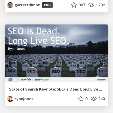
garrettdimon
307
120k
PRO
State of Search Keynote: SEO is Dead Long Live SEO
ryanjones
0
240