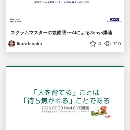
スクラムマスターの観察眼 〜AIによる3days爆速キャッチアップと次の一手〜/The Scrum Master's Insight: Lightning-Fast 3-Day Catch-Up with AI and the Next Move
ikuodanaka
3
710