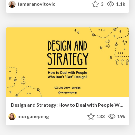
tamaranovitovic
3
1.1k
Design and Strategy: How to Deal with People Who Don’t "Get" Design
morganepeng
133
19k