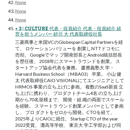
None
None
None
▪ 3 | CULTURE 代表・役員紹介 代表・役員紹介 経
営を担うメンバー 砂川 大 代表取締役社長
三菱商事と米国VCのGlobespan Capital Partnersを経
て、 ロケーションバリューを 創業しNTTドコモに
売却。 Googleでマッ プ開発部長とAndroid統括部長
を歴任後、 2018年にスマートラウンドを創業。 ス
タートアップ協会代表を兼務。 慶應義塾大 学・
Harvard Business School （MBA03） 卒業。 小山 健
太 代表取締役CAIO VISIONALにてエンジニアとして
HRMOS 事業の立ち上げに参画。 複数のSaaS新規 立
ち上げに携わり、 プロダクトチーム4名 の立ち上げ
期から70名規模まで、 開発・組 織の両面でスケール
を経験。 スマートラ ウンド創業メンバーとして参画
し、 プロ ダクトをゼロから開発。CTOを経て、
2025年よりCAIOに就任。 Startup CTO of the year
2022受賞。 灘高等学校、 東京大 学工学部および同