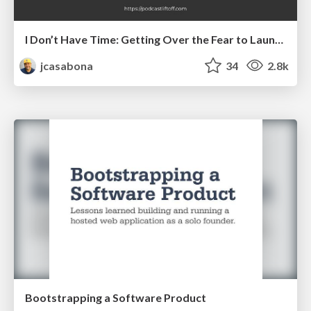
I Don’t Have Time: Getting Over the Fear to Launch Your Podcast
jcasabona
34
2.8k
Bootstrapping a Software Product