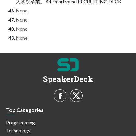
大学院卒業。 44 Smartround RECRUITING DECK
None
None
None
None
SpeakerDeck
Top Categories
Programming
Technology