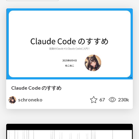
Claude Code のすすめ
schroneko
67
230k