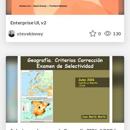
Enterprise UI, v2
stevekinney
0
130