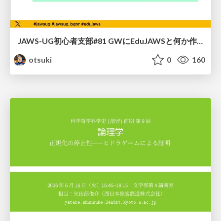
JAWS-UG初心者支部#81 GWにEduJAWSと何か作ろうもくもく会！
otsuki
0
160