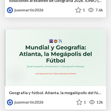
Soluciones al examen de Geografía 2026. JUNIO (Convocatoria Ordinaria)
juanmartin2026
1
7.6k
Geografía y fútbol. Atlanta. la megalópolis del fútbol
juanmartin2026
1
12k