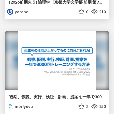
[2026前期火５] 論理学（京都大学文学部 前期 第9回）「正規化の停止性——ヒドラゲームによる証明」
yatabe
0
210
観察、仮説、実行、検証、計画、提案を一年で3000回トレーニングする方法/3000 Thinking Loops in 365 Days
moriyuya
2
150