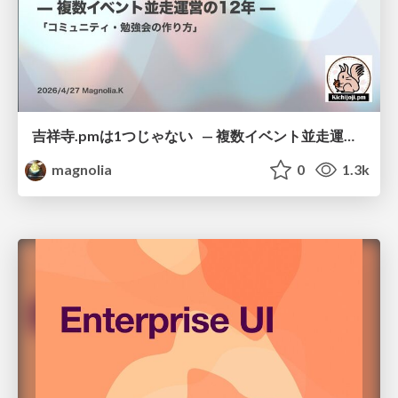
吉祥寺.pmは1つじゃない — 複数イベント並走運営の12年 —
magnolia
0
1.3k