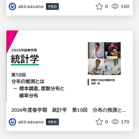
akiraasano
0
160
PRO
2026年度春学期 統計学 第10回 分布の推測とは － 標本調査，度数分布と確率分布 (2026. 6. 4)
akiraasano
0
170
PRO