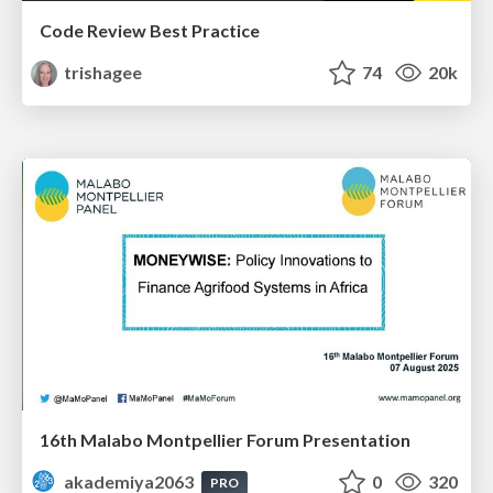
Code Review Best Practice
trishagee
74
20k
16th Malabo Montpellier Forum Presentation
akademiya2063
0
320
PRO