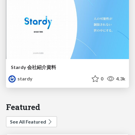
Stardy 会社紹介資料
stardy
0
4.3k
Featured
See All Featured