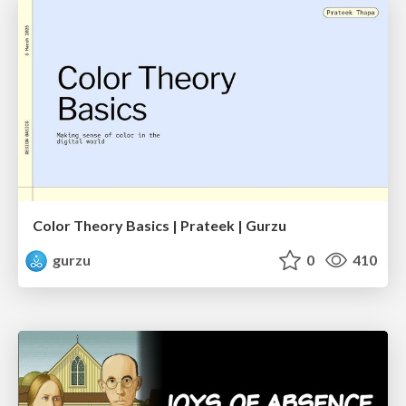
Color Theory Basics | Prateek | Gurzu
gurzu
0
410