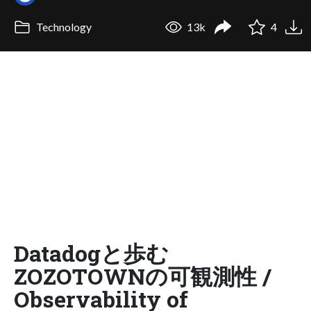
Technology
13k
4
Datadogと歩む
ZOZOTOWNの可観測性 /
Observability of