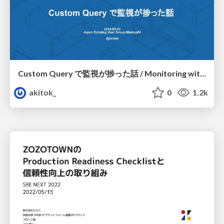
Custom Query で監視が捗った話 / Monitoring with Custom Query
akitok_
0
1.2k