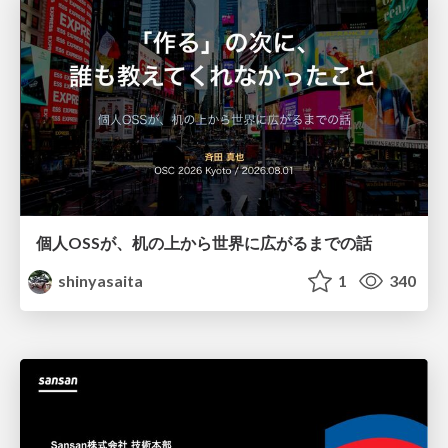
個人OSSが、机の上から世界に広がるまでの話
shinyasaita
1
340