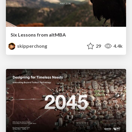
Six Lessons from altMBA
skipperchong
29
4.4k