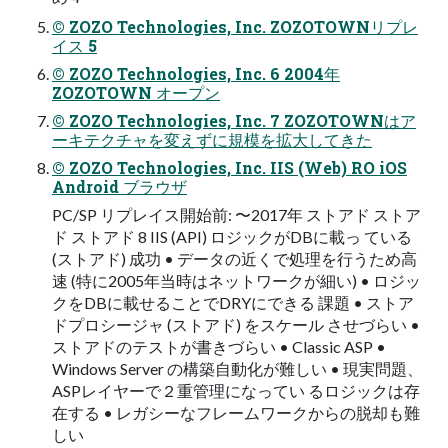
© ZOZO Technologies, Inc. ZOZOTOWNリプレ
イス 5
© ZOZO Technologies, Inc. 6 2004年
ZOZOTOWN オープン
© ZOZO Technologies, Inc. 7 ZOZOTOWNはア
ーキテクチャを変えずに規模を拡大してきた
© ZOZO Technologies, Inc. IIS (Web) RO iOS
Android ブラウザ
PC/SP リプレイス開始前: 〜2017年 ストアド ストア
ド ストアド 8 IIS (API) ロジックがDBに載っ ている
(ストアド) 成功 • データの近くで処理を行うため高
速 (特に2005年当時はネットワークが細い) • ロジッ
クをDBに載せることでDRYにできる 課題 • ストア
ドプロシージャ (ストアド) をスケール させづらい •
ストアドのテストが書きづらい • Classic ASP •
Windows Server の構築自動化が難しい • 現実問題、
ASPレイヤーで２重管理になってい るロジックは存
在する • レガシーなフレームワークからの脱却も難
しい