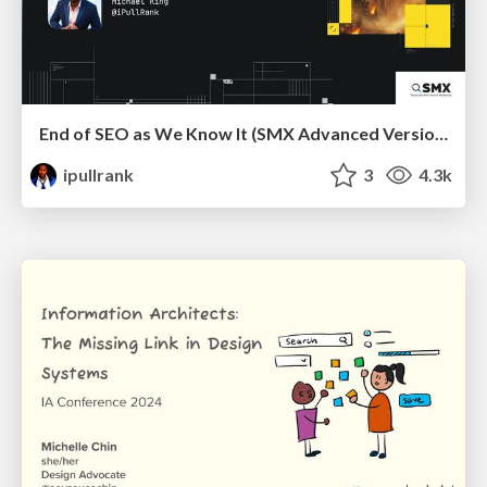
End of SEO as We Know It (SMX Advanced Version)
ipullrank
3
4.3k