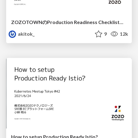
ZOZOTOWNのProduction Readiness Checklistと信頼性向上の取り組み / Improvement the reliability of ZOZOTOWN with Production Readiness Checklist
akitok_
9
12k
How to setup Production Ready Istio?