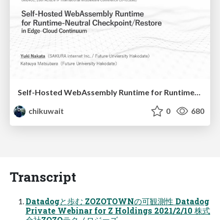
Self-Hosted WebAssembly Runtime for Runtime-Neutral Checkpoint/Restore in Edge–Cloud Continuum
chikuwait
0
680
Transcript
Datadogと歩む ZOZOTOWNの可観測性 Datadog
Private Webinar for Z Holdings 2021/2/10 株式
会社ZOZOテクノロジーズ