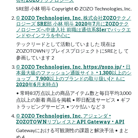
SRE部 小林 明斗 Copyright © ZOZO Technologies, Inc.
© ZOZO Technologies, Inc. 株式会社ZOZOテクノ
ロジーズ SRE部 小林 明斗 2020年7月にZOZOテク
ノロジーズへ中途入社 前職は通信系SIerでバックエ
ンドやインフラを中心に
テックリードとして活動していました 現在は
ZOZOTOWNリプレイスプロジェクトにSREとし て
参画しています 2
© ZOZO Technologies, Inc. https://zozo.jp/ • 日
本最大級のファッション通販サイト • 1,300以上のシ
ョップ、7,900以上のブランドの取り扱い(ともに
2020年6月末時点)
• 常時83万点以上の商品アイテム数と毎日平均3,000
点以上の新着 商品を掲載 • 即日配送サービス • ギフ
トラッピングサービス • ツケ払い など 3
© ZOZO Technologies, Inc. アジェンダ •
ZOZOTOWNリプレイスとAPI Gateway • API
Gatewayにおける可観測性の課題と解決手法 • まと
め 4