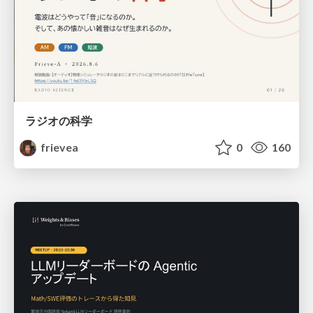
ラジオの科学
frievea
0
160