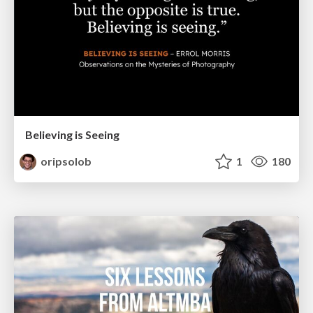
Believing is Seeing
oripsolob
1
180