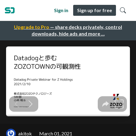
Sign in
Sign up for free
Upgrade to Pro
— share decks privately, control
downloads, hide ads and more …
akitok
March 01, 2021