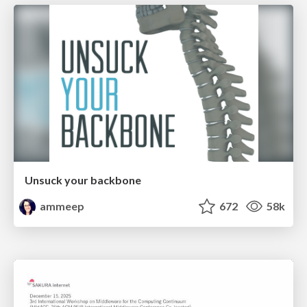
Unsuck your backbone
ammeep
672
58k