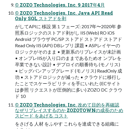
© ZOZO Technologies, Inc. 9 2017年4月
© ZOZO Technologies, Inc. Java API Read
Only SQL ストアドを剥
がしてAPIに 移設 第１フェーズ: 2017年〜2020年 参
照系ロジックのストアド剥がし IIS (Web) RO iOS
Android ブラウザ PC/SP ストアド ストアド ストアド
Read Only IIS (API) DBレプリ 課題 • ASPレイヤーの
ロジックがそのまま • 更新系のリプレイスが未計画
• オンプレIISが入り口のままであるためオ ンプレを
卒業できない設計 • デプロイの順番待ち (モノリス)
• ビッグバンアップグレード (モノリス) ReadOnly 成
功 • ストアドロジックが減った • クラウドに移行し
たことでスケーラビ リティを手にいれた (ECサイト
は参照 リクエストが圧倒的に多い) ZOZO DC クラウ
ド 10
© ZOZO Technologies, Inc. 改めて目的を再確認
なぜリプレイスするのか ZOZOTOWNの成長のため
スピード をあげる コスト
をさげる 人材 をふやす これらを達成できる組織に