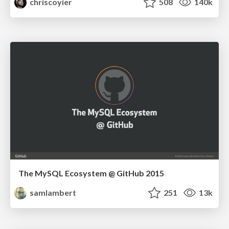
chriscoyier
508
140k
The MySQL Ecosystem @ GitHub 2015
samlambert
251
13k