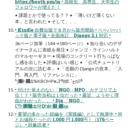
https://booth.pm/ja • ⾼校⽣、⾼専⽣、⼤学⽣の
フォロワーが増えた！
• 課題とかで使ってる？？ • 「薄いけど薄くない
本」と⾔われた • そして、、、
• Kindle ⾃費出版で８⽉から販売開始 • ペーパーバ
ック版と電⼦版 • 全⾯改訂、Django 2.1 対応 •
36ページ加筆（144→180ページ） • 知り合いのデザ
イナーさんに表紙を発注 • ジャンゴ・ラインハルト
のマルセーギター • 現場のコンクリート打ちっぱな
し感を出した • 評価はいい感じ • 「公式チュートリ
アルの次に読む本」 • 「念願の Django の良本」「⼊
⾨、再⼊⾨、リファレンスに」
ʰݱ৔Ͱ࢖͑Δ%KBOHPͷڭՊॻʬجૅฤʭʱ
• 付けた覚えのない「NGO・NPO」カテゴリで上
位！？ • 販売当初は１位だった • 最近、ようやく理
由がわかった。。 • Dja 「NGO」
ʢͲ͏Ͱ΋͍͍࿩ʣϥϯΩϯάͰ௝ݱ৅ʂʁ
• 要望の多かった続編を《実践編》として執筆中 • 何
とお値段たったの 1,000 円 1,500円！（176ペー
ジ） • 対象読者 •