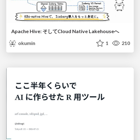
Apache Hive: そしてCloud Native Lakehouseへ
okumin
1
210