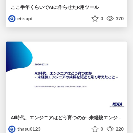
ここ半年くらいでAIに作らせたR用ツール
eitsupi
0
370
AI時代、エンジニアはどう育つのか -未経験エンジニアの成長を間近で見て考えたこと-
thasu0123
0
220