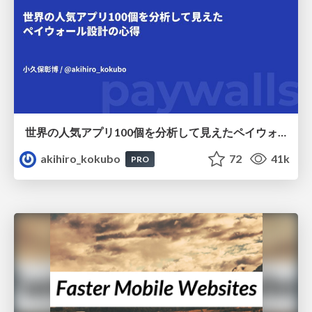
世界の人気アプリ100個を分析して見えたペイウォール設計の心得
akihiro_kokubo
72
41k
PRO