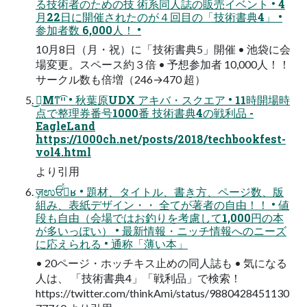
る技術者のための技 術系同⼈誌の販売イベント • 4
⽉22⽇に開催されたのが４回⽬の「技術書典4」 •
参加者数 6,000⼈！ •
10⽉8⽇（⽉・祝）に「技術書典5」開催 • 池袋に会
場変更。スペース約３倍 • 予想参加者 10,000⼈！！
サークル数も倍増（246→470 超）
点で整理券番号1000番 技術書典4の戦利品 -
EagleLand
https://1000ch.net/posts/2018/techbookfest-
vol4.html
より引⽤
ٕज़ಉਓࢽͬͯʁ • 題材、タイトル、書き⽅、ページ数、版
組み、表紙デザイン・・ 全てが著者の⾃由！！ • 値
段も⾃由（会場ではお釣りを考慮して1,000円の本
が多いっぽい） • 最新情報・ニッチ情報へのニーズ
に応えられる • 通称「薄い本」
• 20ページ・ホッチキス⽌めの同⼈誌も • 気になる
⼈は、 「技術書典4」「戦利品」で検索！
https://twitter.com/thinkAmi/status/9880428451130