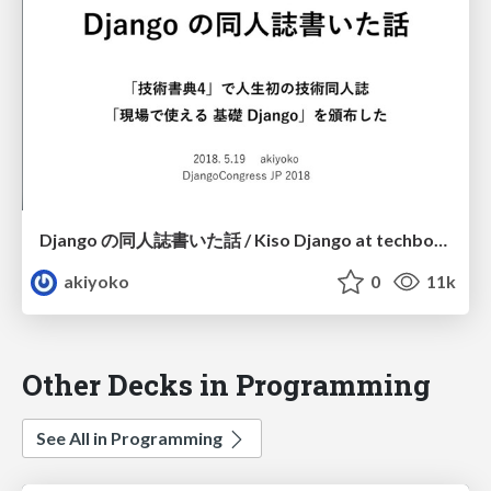
Django の同人誌書いた話 / Kiso Django at techbookfes4
akiyoko
0
11k
Other Decks in Programming
See All in Programming