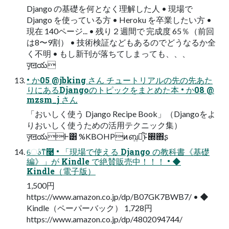
Django の基礎を何となく理解した⼈ • 現場で
Django を使っている⽅ • Heroku を卒業したい⽅ •
現在 140ページ... • 残り２週間で 完成度 65％（前回
は8〜9割） • 技術検証などもあるのでどうなるか全
く不明 • もし新刊が落ちてしまっても、、、
ٕज़ॻయ
• か05 @jbking さん チュートリアルの先の先あた
りにあるDjangoのトピックをまとめた本 • か08 @
mzsm_j さん
「おいしく使う Django Recipe Book」（Djangoをよ
りおいしく使うための活⽤テクニック集）
ٕज़ॻయͰ͸ %KBOHPͷബ͍ຊ͕͋ͱ̏࡭΋ʂ
େࣄͳ࿩ • 「現場で使える Django の教科書《基礎
編》」が Kindle で絶賛販売中！！！ • ◆
Kindle（電⼦版）
1,500円
https://www.amazon.co.jp/dp/B07GK7BWB7/ • ◆
Kindle（ペーパーバック） 1,728円
https://www.amazon.co.jp/dp/4802094744/