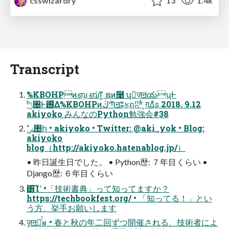
csswizardry
13
1.4k
Transcript
%KBOHPͷബ͍ ബ͘ͳ͍ ຊͷ࿩ ʮٕज़ॻయʯͰ
ʰݱ৔Ͱ࢖͑Δ%KBOHPͷڭՊॻʬ࣮ફฤʭʱ ͕ग़Δͧʂ 2018. 9.12
akiyoko みんなのPython勉強会#38
akiyoko
blog（http://akiyoko.hatenablog.jp/）
• 昨⽇誕⽣⽇でした。 • Python歴: ７年⽬くらい •
Django歴: ６年⽬くらい
͸͡Ίʹ •「技術書典」って知ってますか？
https://techbookfest.org/ • 「知ってる！」とい
う⽅、挙⼿お願いします
ٕज़ॻయͬͯʁ • 春と秋の年⼆回ずつ開催される、技術者によ