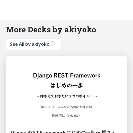
More Decks by akiyoko
See All by akiyoko
Django REST Framework はじめの一歩 〜 押さえておきたい３つのポイント 〜 / First step of Django REST Framework (stapy#87 2022)