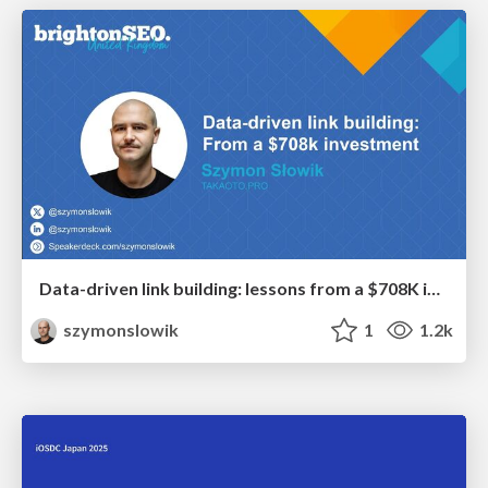
Data-driven link building: lessons from a $708K investment (BrightonSEO talk)
szymonslowik
1
1.2k