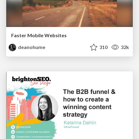
Faster Mobile Websites
deanohume
310
32k