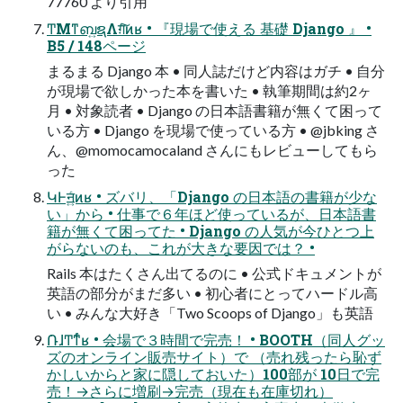
77760 より引⽤
ͲΜͳബ͍ຊΛग़ͨ͠ͷʁ • 『現場で使える 基礎 Django 』 •
B5 / 148ページ
まるまる Django 本 • 同⼈誌だけど内容はガチ • ⾃分
が現場で欲しかった本を書いた • 執筆期間は約2ヶ
⽉ • 対象読者 • Django の⽇本語書籍が無くて困って
いる⽅ • Django を現場で使っている⽅ • @jbking さ
ん、@momocamocaland さんにもレビューしてもら
った
ԿͰॻ͍ͨͷʁ • ズバリ、「Django の⽇本語の書籍が少な
い」から • 仕事で６年ほど使っているが、⽇本語書
籍が無くて困ってた • Django の⼈気が今ひとつ上
がらないのも、これが⼤きな要因では？ •
Rails 本はたくさん出てるのに • 公式ドキュメントが
英語の部分がまだ多い • 初⼼者にとってハードル⾼
い • みんな⼤好き「Two Scoops of Django」も英語
݁ՌɺͲ͏ͳͬͨʁ • 会場で３時間で完売！ • BOOTH（同⼈グッ
ズのオンライン販売サイト）で （売れ残ったら恥ず
かしいからと家に隠しておいた）100部が 10⽇で完
売！→さらに増刷→完売（現在も在庫切れ）