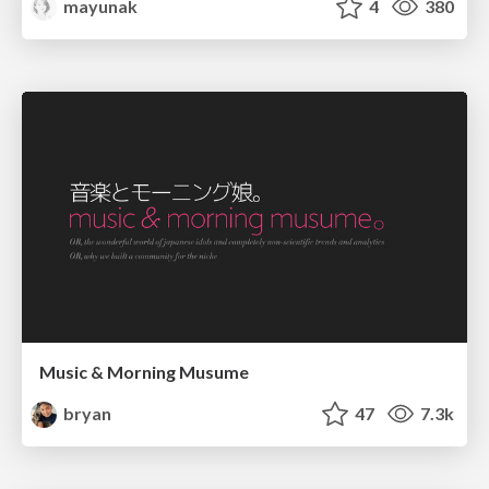
mayunak
4
380
Music & Morning Musume
bryan
47
7.3k