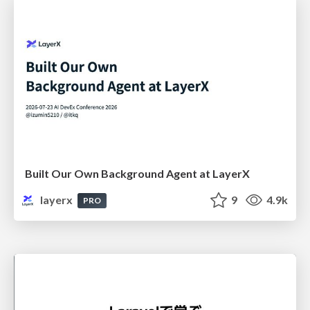
Built Our Own Background Agent at LayerX
layerx
9
4.9k
PRO