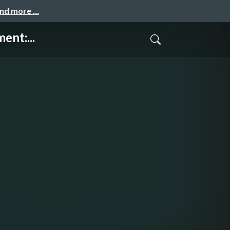
and more …
ent:...