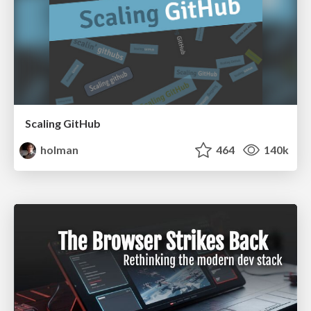
Scaling GitHub
holman
464
140k