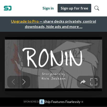
Sign in
Sign up for free
Upgrade to Pro
— share decks privately, control
downloads, hide ads and more …
·
Ship Features Fearlessly
→
SPONSORED