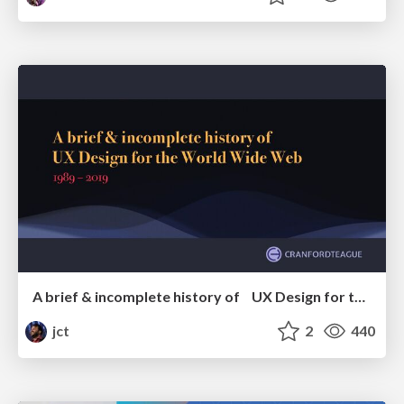
A brief & incomplete history of UX Design for the World Wide Web: 1989–2019
jct
2
440