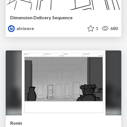
Dimension Delivery Sequence
alvieave
1
680
Ronin