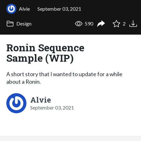
Alvie
September 03, 2021
Design
590
2
Ronin Sequence
Sample (WIP)
A short story that I wanted to update for a while
about a Ronin.
Alvie
September 03, 2021