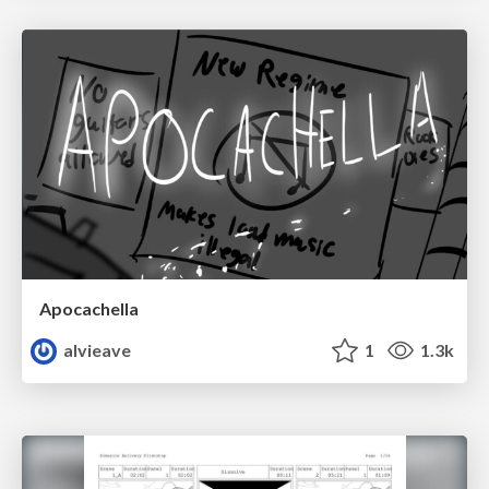
Apocachella
alvieave
1
1.3k