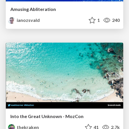
Amusing Abliteration
ianozsvald
1
240
Into the Great Unknown - MozCon
thekraken
41
2.7k