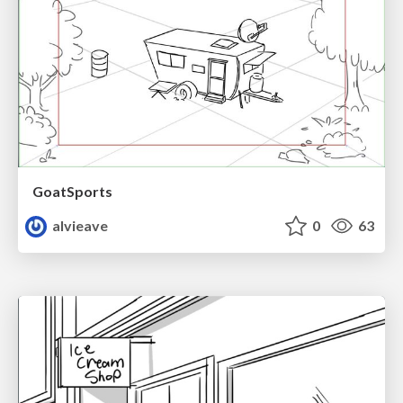
GoatSports
alvieave
0
63