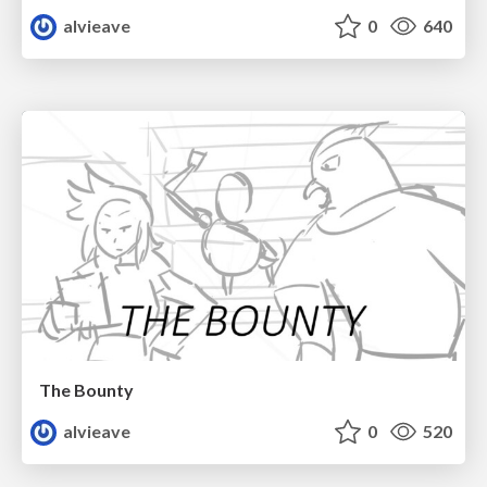
alvieave
0
640
The Bounty
alvieave
0
520