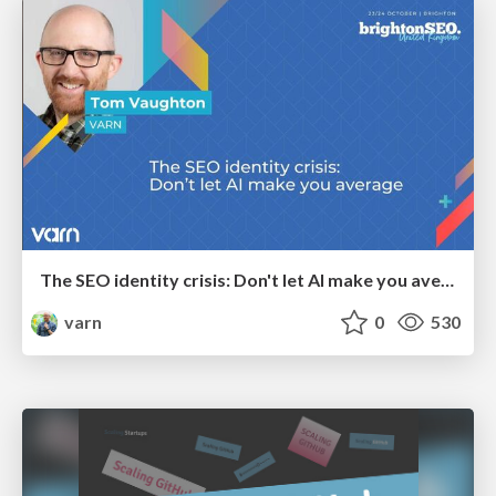
The SEO identity crisis: Don't let AI make you average
varn
0
530