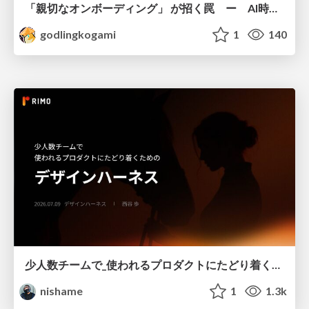
「親切なオンボーディング」 が招く罠 ー AI時代のUXデザイン
godlingkogami
1
140
少人数チームで_使われるプロダクトにたどり着くための_デザインハーネス.pdf
nishame
1
1.3k