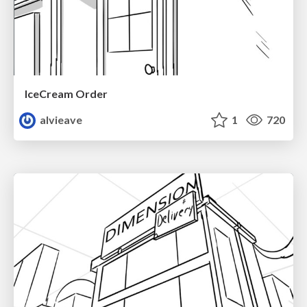
IceCream Order
alvieave
1
720