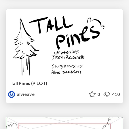
Tall Pines (PILOT)
alvieave
0
410