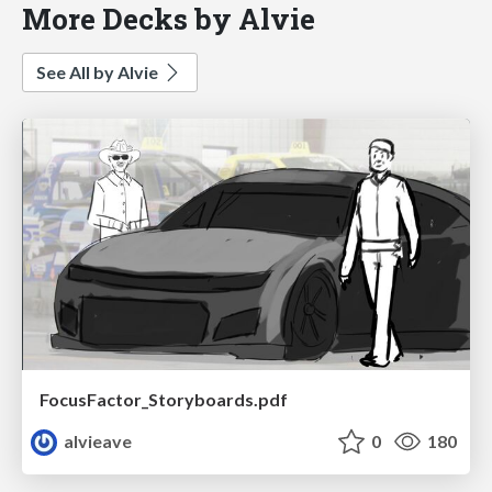
More Decks by Alvie
See All by Alvie
FocusFactor_Storyboards.pdf
alvieave
0
180