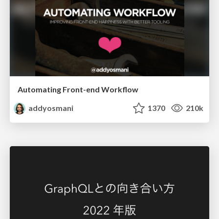
Automating Front-end Workflow
addyosmani
1370
210k