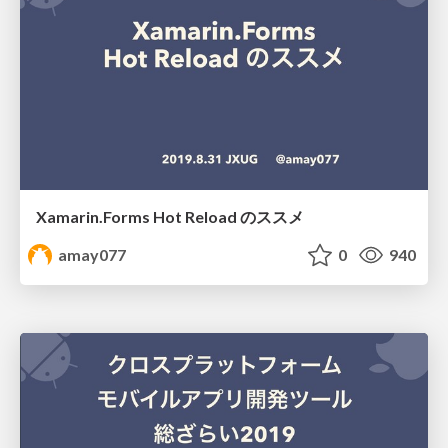
Xamarin.Forms Hot Reload のススメ
amay077
0
940