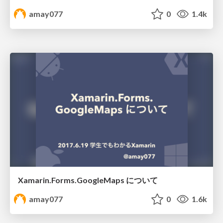
amay077
0
1.4k
Xamarin.Forms.GoogleMaps について
amay077
0
1.6k