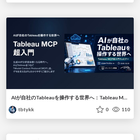
AIが自社のTableauを操作する世界へ：Tableau MCP超入門
tbtykk
0
110