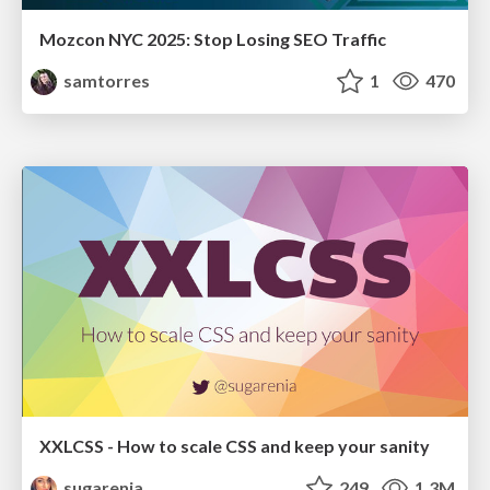
Mozcon NYC 2025: Stop Losing SEO Traffic
samtorres
1
470
XXLCSS - How to scale CSS and keep your sanity
sugarenia
249
1.3M