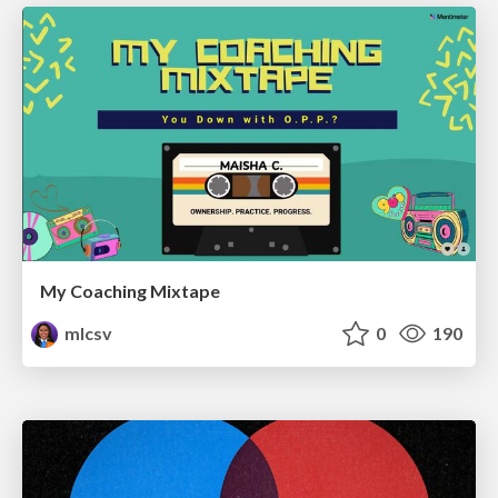
My Coaching Mixtape
mlcsv
0
190