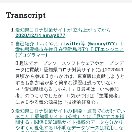
Transcript
愛知県コロナ対策サイトが 立ち上がってから
2020/12/14 amay077
自己紹介  おくやま（twitter等: @amay077） 
愛知県豊橋市在住  在宅勤務歴7年  ITエンジニア
(プログラマー)
 趣味でオープンソースソフトウェアやオープ ンデ
ータに貢献  愛知県コロナ対策サイトには2020年3
月頃か ら参加  きっかけは、東京版に貢献しようと
するも参 加者が多く簡単な課題は残っていない…
→「愛知県版あるじゃん！」  最初は「いち参加
者」のつもりでしたが…  気がつけば「主開発者」
にｗ  やる気の源泉は「技術的好奇心」
愛知県コロナ対策サイトの 開発・運営で心がけてい
ること  愛知県サイト（公式）とは「見やすさを補
間する」関係 愛知県サイト掲載のデータを分かり
やすく可視化する 不明なデータソースは採用しな