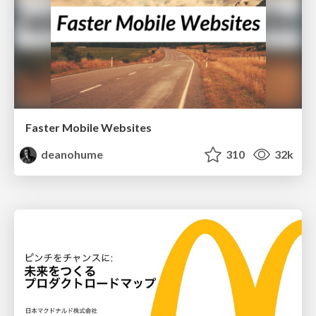
Faster Mobile Websites
deanohume
310
32k