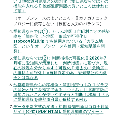
い  他都道府県版との差別化（愛知県ならでは）の
機能を入れる  他都道府県版の良いところは使わせ
て頂く
（オープンソースのよいところ）  ガチガチにテク
ノロジーに依存しない（技術と人力のバランス）
愛知県ならでは①：カラム地図  市町村ごとの感染
率を「簡略化した地図」形式で可視化 
stopcovid19.jp でも使用されている「カラム地
図」という オープンソースを使用（愛知県版を開
発）
愛知県ならでは②：判断指標の可視化  2020年7
月頃に愛知県が策定した「判断指標」に基づき、現
在の状況を分かりやすく可視化  過去の「危険度」
の推移も可視化  ※自動判定の為、愛知県公式の発
令とは異なる
他都道府県からの移植例：範囲指定つまみ  グラフ
の開始と終了を指定できる「つまみ」  北海道版に
追加されたこれが使いやすそうと判断 し移植  さら
に愛知県版を他都道府県が移植する例も
データ更新方式の変遷：初期 愛知県新型コロナ対策
サイト(公式) PDF HTML 愛知県知事のツイート