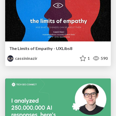
The Limits of Empathy - UXLibs8
cassininazir
1
590