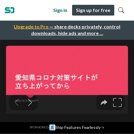
Sign in
Sign up for free
Upgrade to Pro
— share decks privately, control
downloads, hide ads and more …
·
Ship Features Fearlessly
→
SPONSORED