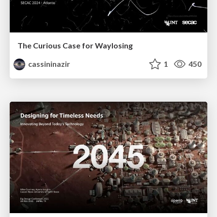
The Curious Case for Waylosing
cassininazir
1
450