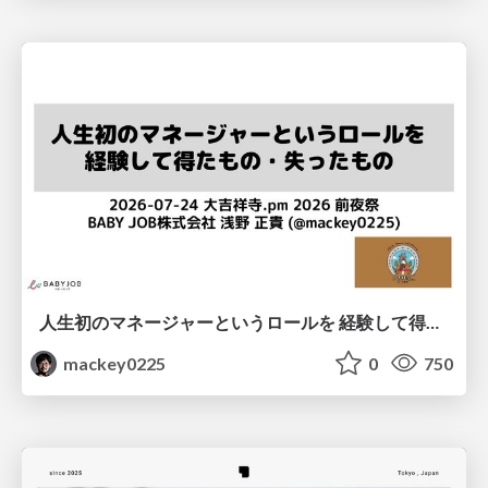
人生初のマネージャーというロールを 経験して得たもの・失ったもの / Reflections on My First Manager Role
mackey0225
0
750