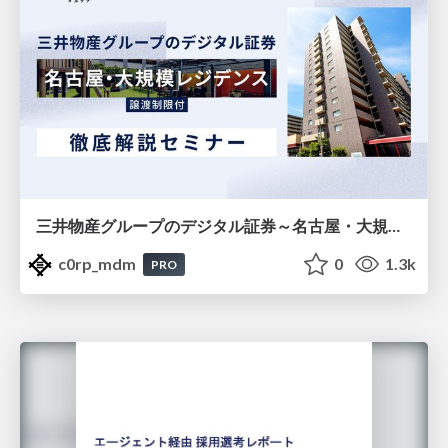
三井物産グループのデジタル証券～名古屋・大規模レジデンス～徹底解説セミナー
c0rp_mdm
0
1.3k
PRO