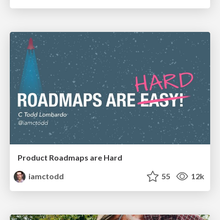
Product Roadmaps are Hard
iamctodd
55
12k