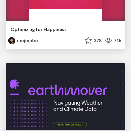
Optimizing for Happiness
mojombo
378
71k