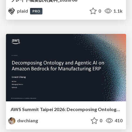
plaid
0
1.1k
PRO
AWS Summit Taipei 2026: Decomposing Ontology and Agentic AI - Using Amazon Bedrock to Bring Living Water to Manufacturing ERP
dwchiang
0
410