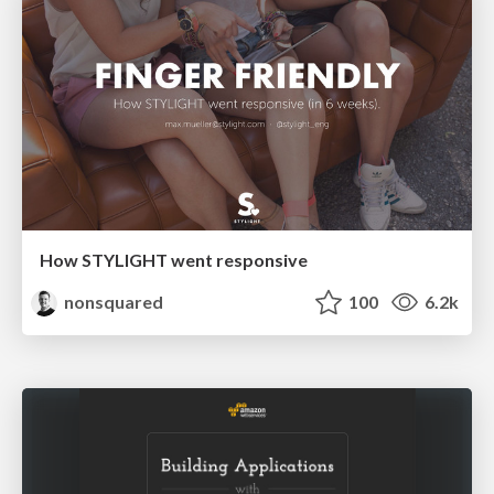
How STYLIGHT went responsive
nonsquared
100
6.2k