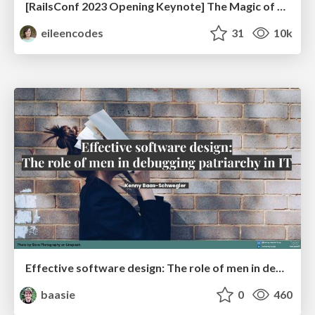
[RailsConf 2023 Opening Keynote] The Magic of Rails
eileencodes
31
10k
Effective software design: The role of men in debugging patriarchy in IT @ Voxxed Days AMS
baasie
0
460