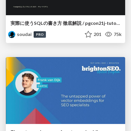
実際に使うSQLの書き方 徹底解説 / pgcon21j-tutorial
soudai
201
75k
PRO