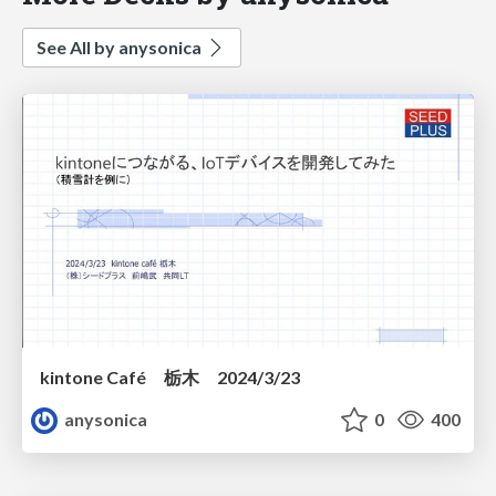
See All by anysonica
kintone Café 栃木 2024/3/23
anysonica
0
400