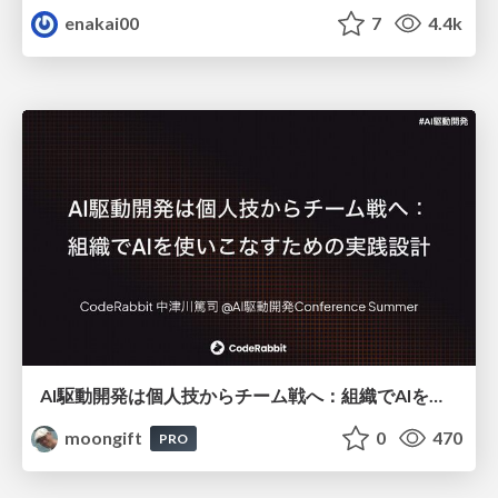
enakai00
7
4.4k
AI駆動開発は個人技からチーム戦へ：組織でAIを使いこなすための実践設計
moongift
0
470
PRO