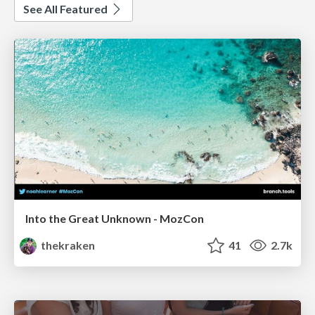
See All Featured
Into the Great Unknown - MozCon
thekraken
41
2.7k