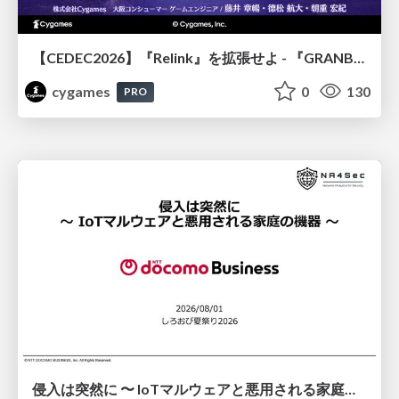
【CEDEC2026】『Relink』を拡張せよ - 『GRANBLUE FANTASY: Relink - Endless Ragnarok』の開発速度と品質を守るCI運用
cygames
0
130
PRO
侵入は突然に 〜 IoTマルウェアと悪用される家庭の機器 ～ / When Intrusion Strikes: IoT Malware and the Abuse of Home Devices