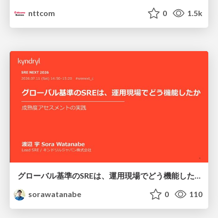
nttcom
0
1.5k
グローバル基準のSREは、運用現場でどう機能したか：成熟度アセスメントの実践 ／ SRE NEXT 2026
sorawatanabe
0
110