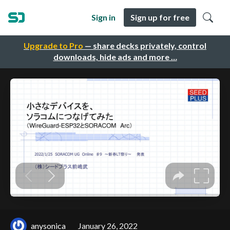
Sign in
Sign up for free
Upgrade to Pro
— share decks privately, control
downloads, hide ads and more …
anysonica
January 26, 2022