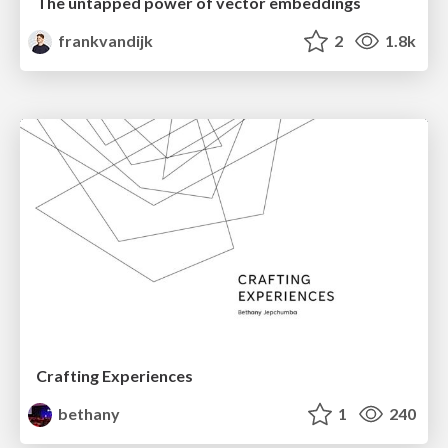
The untapped power of vector embeddings
frankvandijk
2
1.8k
Crafting Experiences
bethany
1
240