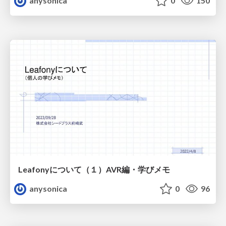
anysonica
0
150
Leafonyについて（１）AVR編・学びメモ
anysonica
0
96