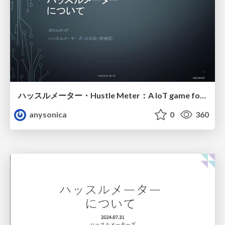
ハッスルメーター・Hustle Meter：A IoT game for very hot Japanese summer
anysonica
0
360