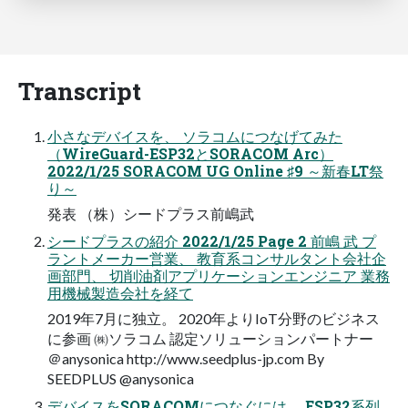
Transcript
小さなデバイスを、 ソラコムにつなげてみた
（WireGuard-ESP32とSORACOM Arc）
2022/1/25 SORACOM UG Online ♯9 ～新春LT祭
り～
発表 （株）シードプラス前嶋武
シードプラスの紹介 2022/1/25 Page 2 前嶋 武 プ
ラントメーカー営業、 教育系コンサルタント会社企
画部門、 切削油剤アプリケーションエンジニア 業務
用機械製造会社を経て
2019年7月に独立。 2020年よりIoT分野のビジネス
に参画 ㈱ソラコム 認定ソリューションパートナー
＠anysonica http://www.seedplus-jp.com By
SEEDPLUS @anysonica
デバイスをSORACOMにつなぐには。 ESP32系列