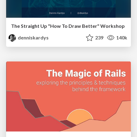
The Straight Up "How To Draw Better" Workshop
denniskardys
239
140k