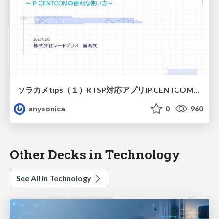
ソラカメtips（１）RTSP対応アプリIP CENTCOMとマルチビュー
anysonica
0
960
Other Decks in Technology
See All in Technology