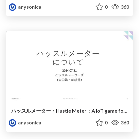
anysonica
0
360
ハッスルメーター・Hustle Meter：A IoT game for very hot Japanese summerfor
anysonica
0
360