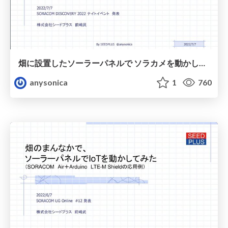
畑に設置したソーラーパネルで ソラカメを動かしたい①
anysonica
1
760