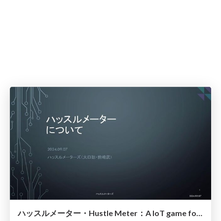
ハッスルメーター・Hustle Meter：A IoT game for very hot Japanese summer