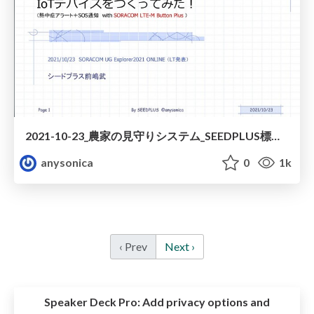
2021-10-23_農家の見守りシステム_SEEDPLUS標準.pdf
anysonica
0
1k
‹ Prev
Next ›
Speaker Deck Pro:
Add privacy options and