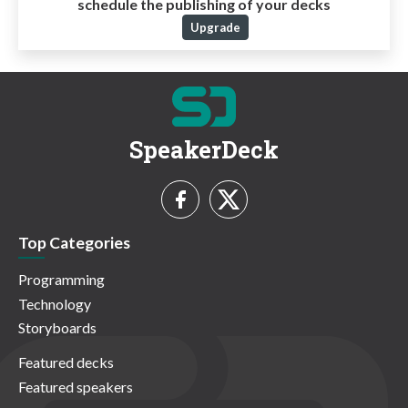
schedule the publishing of your decks
Upgrade
SpeakerDeck
Top Categories
Programming
Technology
Storyboards
Featured decks
Featured speakers