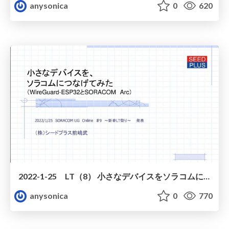
anysonica
0
620
2022-1-25 LT（8） 小さなデバイスをソラコムに繋げてみた 公開版
anysonica
0
770