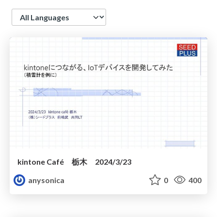
Language
kintone Café 栃木 2024/3/23
anysonica
0
400