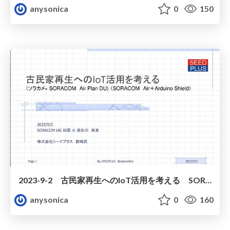
anysonica
0
150
2023-9-2 古民家再生へのIoT活用を考える SORACOM UG 発表 公開用
anysonica
0
160