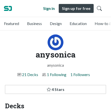
Sign in
Sign up for free
Featured
Business
Design
Education
How-to &
anysonica
anysonica
21 Decks
1 Following
1 Followers
4 Stars
Decks