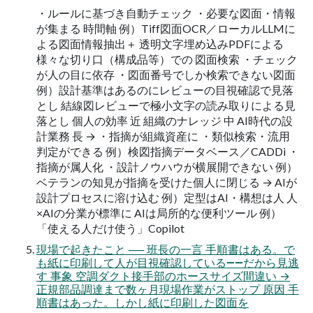
・ルールに基づき自動チェック ・必要な図面・情報
が集まる 時間軸 例）Tiff図面OCR／ローカルLLMに
よる図面情報抽出＋ 透明文字埋め込みPDFによる
様々な切り口（構成品等）での 図面検索 ・チェック
が人の目に依存 ・図面番号でしか検索できない図面
例）設計基準はあるのにレビューの目視確認で見落
とし 結線図レビューで極小文字の読み取りによる見
落とし 個人の効率 近 組織のナレッジ 中 AI時代の設
計業務 長 → ・指摘が組織資産に ・類似検索・流用
判定ができる 例）検図指摘データベース／CADDi ・
指摘が属人化 ・設計ノウハウが横展開できない 例）
ベテランの知見が指摘を受けた個人に閉じる → AIが
設計プロセスに溶け込む 例）定型はAI・構想は人 人
×AIの分業が標準に AIは局所的な便利ツール 例）
「使える人だけ使う」Copilot
現場で起きたこと ── 班長の一言 手順書はある。で
も紙に印刷して人が目視確認している——だから見逃
す 事象 空調ダクト接手部のホースサイズ間違い →
正規部品調達まで数ヶ月現場作業がストップ 原因 手
順書はあった。しかし紙に印刷した図面を