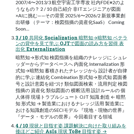
2007/4〜2013/3 航空宇宙工学専攻 社内FDE※2のよ
うなもの？ 2 / 10 自己紹介 非ITエンジニアが図面
×AIに挑む——その背景 2025/6〜2026/2 新規事業創
出研修 （テーマ：検図指摘の資産化SaaS） Coming
Soon…
3 / 10 共同化 Socialization 暗黙知→暗黙知 ベテラ
ンの背中を見て学ぶ OJTで図面の読み方を習得 表
出化 Externalization
暗黙知→形式知 検図指摘を組織のナレッジに シュレ
ッダーからデータベースへ 内面化 Internalization 形
式知→暗黙知 蓄積されたナレッジから 設計者が自律
的に学ぶ 連結化 Combination 形式知→形式知 図面番
号と設計意図を紐づけ 類似図面検索・流用判定 検図
指摘の 資産化 類似図面の 横断活用 設計ルールの 個
人体得 現場トラブルシュート OJT 知識 創造 ← 暗黙
知 形式知 → 製造業におけるナレッジ活用 製造業に
おける知識創造のSECIモデル 『現地・現物の世界』
『データ・モデルの世界』 今回着目する領域
4 / 10 現状と目指す姿 課題解決に向けた取り組みを
後ほどご紹介 AsIs 現状 ToBe 目指す姿 →