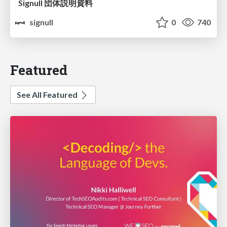
Signull 団体説明資料
signull
0
740
Featured
See All Featured