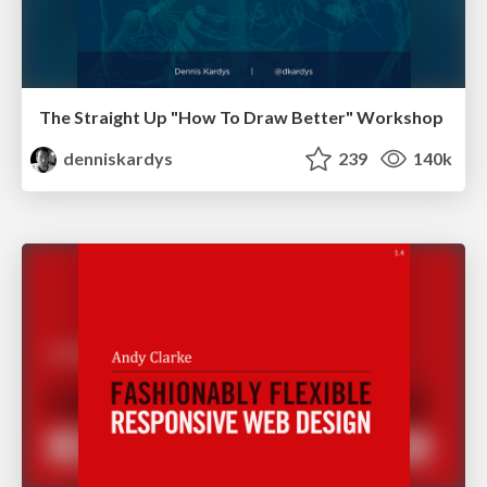
The Straight Up "How To Draw Better" Workshop
denniskardys
239
140k