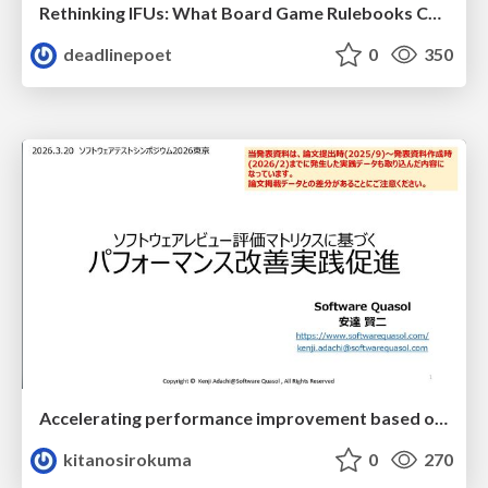
Rethinking IFUs: What Board Game Rulebooks Contribute to IFU Usability
deadlinepoet
0
350
Accelerating performance improvement based on a software review evaluation matrix
kitanosirokuma
0
270