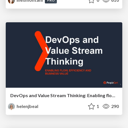
PRO
DevOps and Value Stream Thinking: Enabling flow, efficiency and business value
helenjbeal
1
290