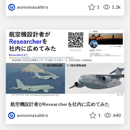
aonomasahiro
1
1.2k
航空機設計者がResearcherを社内に広めてみた
aonomasahiro
1
640