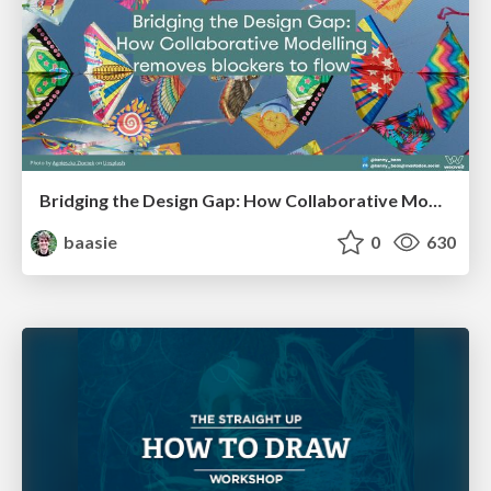
Bridging the Design Gap: How Collaborative Modelling removes blockers to flow between stakeholders and teams @FastFlow conf
baasie
0
630