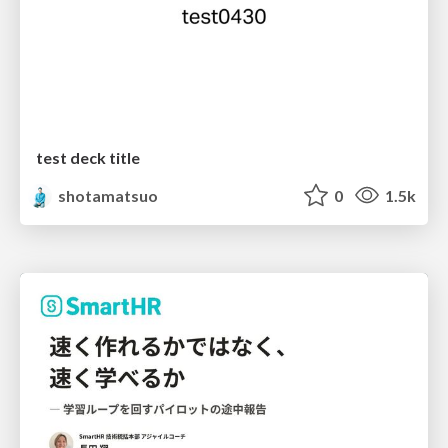
test deck title
shotamatsuo
0
1.5k