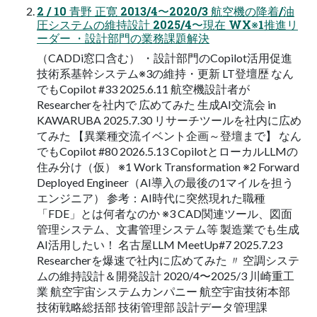
2 / 10 青野 正寛 2013/4〜2020/3 航空機の降着/油
圧システムの維持設計 2025/4〜現在 WX※1推進リ
ーダー ・設計部門の業務課題解決
（CADDi窓口含む） ・設計部門のCopilot活用促進
技術系基幹システム※3の維持・更新 LT登壇歴 なん
でもCopilot #33 2025.6.11 航空機設計者が
Researcherを社内で 広めてみた 生成AI交流会 in
KAWARUBA 2025.7.30 リサーチツールを社内に広め
てみた 【異業種交流イベント企画～登壇まで】 なん
でもCopilot #80 2026.5.13 CopilotとローカルLLMの
住み分け（仮） ※1 Work Transformation ※2 Forward
Deployed Engineer（AI導入の最後の1マイルを担う
エンジニア） 参考：AI時代に突然現れた職種
「FDE」とは何者なのか ※3 CAD関連ツール、図面
管理システム、文書管理システム等 製造業でも生成
AI活用したい！ 名古屋LLM MeetUp#7 2025.7.23
Researcherを爆速で社内に広めてみた 〃 空調システ
ムの維持設計＆開発設計 2020/4〜2025/3 川崎重工
業 航空宇宙システムカンパニー 航空宇宙技術本部
技術戦略総括部 技術管理部 設計データ管理課