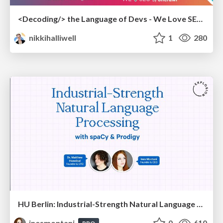
<Decoding/> the Language of Devs - We Love SEO 2024
nikkihalliwell
1
280
HU Berlin: Industrial-Strength Natural Language Processing with spaCy and Prodigy
inesmontani
0
610