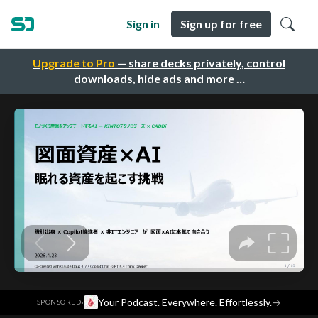
Sign in
Sign up for free
Upgrade to Pro
— share decks privately, control
downloads, hide ads and more …
·
Your Podcast. Everywhere. Effortlessly.
→
SPONSORED