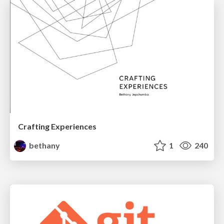
Crafting Experiences
bethany
1
240