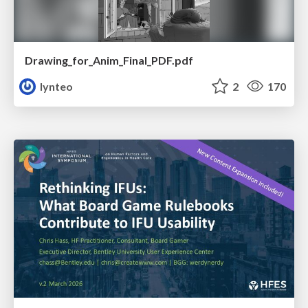
Drawing_for_Anim_Final_PDF.pdf
lynteo
2
170