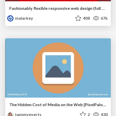
Fashionably flexible responsive web design (full day workshop)
malarkey
408
67k
The Hidden Cost of Media on the Web [PixelPalooza 2025]
tammyeverts
2
430