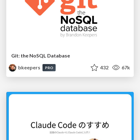
Git: the NoSQL Database
bkeepers
432
67k
PRO