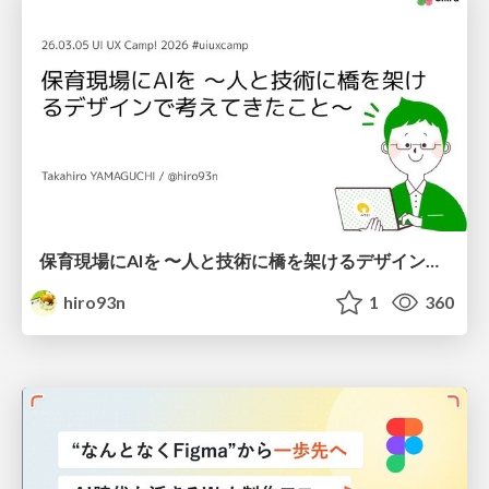
保育現場にAIを 〜人と技術に橋を架けるデザインで考えてきたこと〜 uiuxcamp2026-hoiku-ai-design
hiro93n
1
360