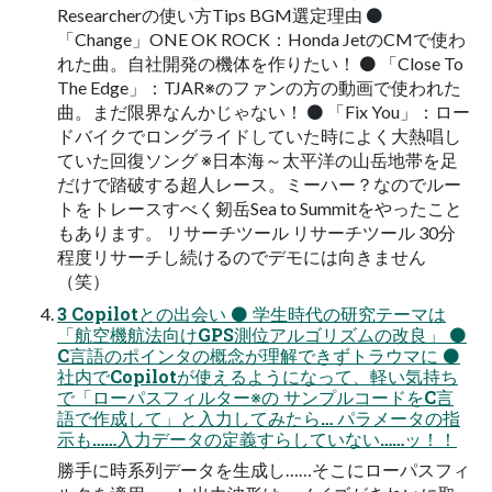
Researcherの使い方Tips BGM選定理由 ⚫
「Change」ONE OK ROCK：Honda JetのCMで使わ
れた曲。自社開発の機体を作りたい！ ⚫ 「Close To
The Edge」：TJAR※のファンの方の動画で使われた
曲。まだ限界なんかじゃない！ ⚫ 「Fix You」：ロー
ドバイクでロングライドしていた時によく大熱唱し
ていた回復ソング ※日本海～太平洋の山岳地帯を足
だけで踏破する超人レース。ミーハー？なのでルー
トをトレースすべく剱岳Sea to Summitをやったこと
もあります。 リサーチツール リサーチツール 30分
程度リサーチし続けるのでデモには向きません
（笑）
3 Copilotとの出会い ⚫ 学生時代の研究テーマは
「航空機航法向けGPS測位アルゴリズムの改良」 ⚫
C言語のポインタの概念が理解できずトラウマに ⚫
社内でCopilotが使えるようになって、軽い気持ち
で「ローパスフィルター※の サンプルコードをC言
語で作成して」と入力してみたら… パラメータの指
示も……入力データの定義すらしていない……ッ！！
勝手に時系列データを生成し……そこにローパスフィ