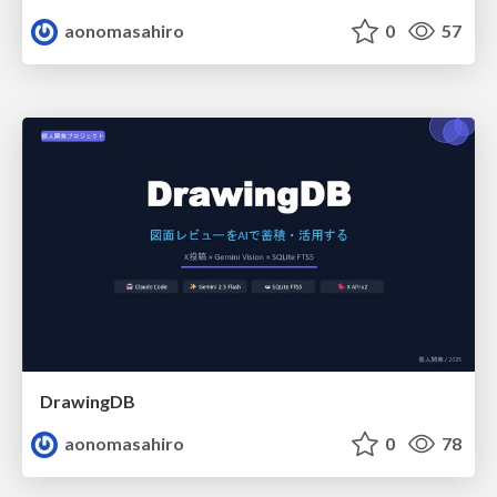
aonomasahiro
0
57
DrawingDB
aonomasahiro
0
78