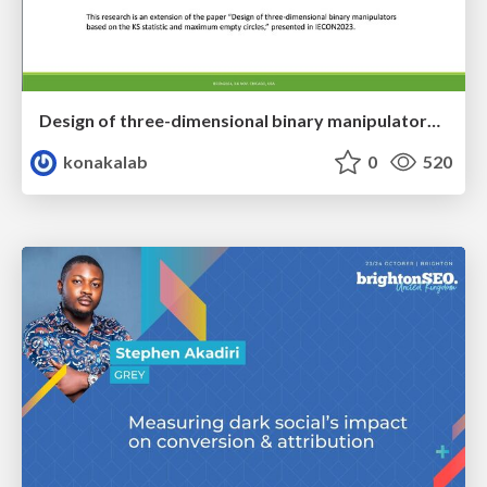
Design of three-dimensional binary manipulators for pick-and-place task avoiding obstacles (IECON2024)
konakalab
0
520