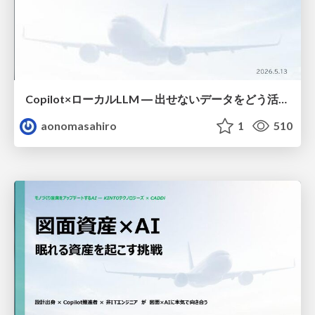
Copilot×ローカルLLM ― 出せないデータをどう活かすか
aonomasahiro
1
510