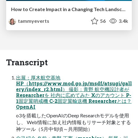
How to Create Impact in a Changing Tech Landscape [PerfNow 2023]
tammyeverts
56
3.4k
Transcript
出展：厚木航空基地
HP（https://www.mod.go.jp/msdf/atsugi/gall
ery/index_r2.html） 撮影：青野 航空機設計者が
Researcherを 社内に広めてみた Xのアカウント P-
1固定翼哨戒機 C-2固定翼輸送機 Researcherとは？
OpenAI
o3を搭載したOpenAIのDeep Researchモデルを使用
し、 Web情報に加え社内情報もリサーチ対象とする
神ツール（5月中旬頃～共用開始）