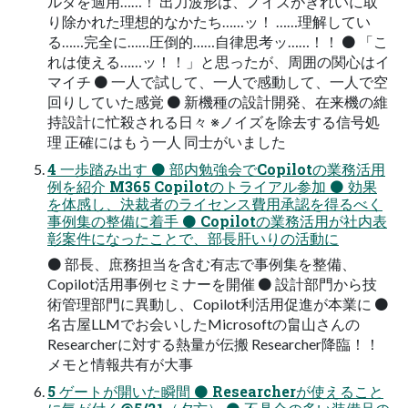
ルタを適用……！ 出力波形は、ノイズがきれいに取
り除かれた理想的なかたち……ッ！ ……理解してい
る……完全に……圧倒的……自律思考ッ……！！ ⚫ 「こ
れは使える……ッ！！」と思ったが、周囲の関心はイ
マイチ ⚫ 一人で試して、一人で感動して、一人で空
回りしていた感覚 ⚫ 新機種の設計開発、在来機の維
持設計に忙殺される日々 ※ノイズを除去する信号処
理 正確にはもう一人 同士がいました
4 一歩踏み出す ⚫ 部内勉強会でCopilotの業務活用
例を紹介 M365 Copilotのトライアル参加 ⚫ 効果
を体感し、決裁者のライセンス費用承認を得るべく
事例集の整備に着手 ⚫ Copilotの業務活用が社内表
彰案件になったことで、部長肝いりの活動に
⚫ 部長、庶務担当を含む有志で事例集を整備、
Copilot活用事例セミナーを開催 ⚫ 設計部門から技
術管理部門に異動し、Copilot利活用促進が本業に ⚫
名古屋LLMでお会いしたMicrosoftの畠山さんの
Researcherに対する熱量が伝搬 Researcher降臨！！
メモと情報共有が大事
5 ゲートが開いた瞬間 ⚫ Researcherが使えること