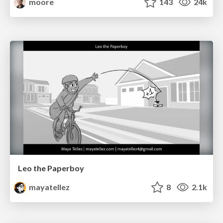
moore
143
24k
Leo the Paperboy
mayatellez
8
2.1k