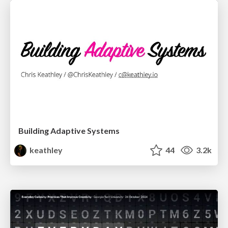
Building Adaptive Systems
keathley
44
3.2k