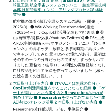
自己紹介 名前：青野 正寛（masahiro） 所属：川
崎重工業 航空宇宙システムカンパニー 航空宇宙技術
本部 技術管理部 エンジニアリングプロセス課 経験
業務 ⚫
航空機の降着/油圧/空調システムの設計・開発（～
2025/3） ⚫ WX(Working Transformation)推進
（2025/4～）：Copilot利活用促進も含む 趣味 ⚫ 登
山/自転車/将棋/温泉/Youtube/Twitter(X) ⚫ DS/生成
AI/DX事例/組織人事/マネジメント 1 アニメ「ゆるキ
ャン△」の高ボッチ回放映とほぼ同時期に高ボッチ
でキャンプしてみた 元々DSへの憧れがあり、最初は
その中の一つの分野だったのですが、すっかりハマ
りました 勤務地：岐阜 IT、AI関連の実務経験：なし
自社製品を紹介する絵を作ってもらいました（思っ
た絵を書くのは難しい。。）
本日取り上げる内容 ⚫ ITやAIとは無縁の自分が
Copilot利活用促進をすることとなった経緯 ⚫ 「ゲ
ートが開く」という考え方とResearcherの社内展
開のリアル ⚫ Researcherを使ってみて感じた生成
AI時代のナレッジ活用 2 本日取り上げない内容 ⚫
Researcherの詳細説明、デモ、事例紹介 ⚫