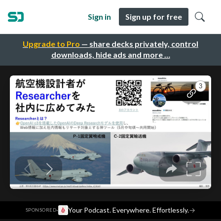
Sign in
Sign up for free
Upgrade to Pro
— share decks privately, control
downloads, hide ads and more …
·
Your Podcast. Everywhere. Effortlessly.
→
SPONSORED