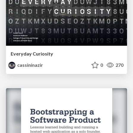
Everyday Curiosity
cassininazir
0
270