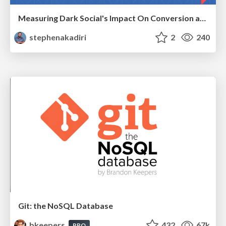
Measuring Dark Social's Impact On Conversion and Attribution
stephenakadiri
2
240
Git: the NoSQL Database
bkeepers
432
67k
PRO