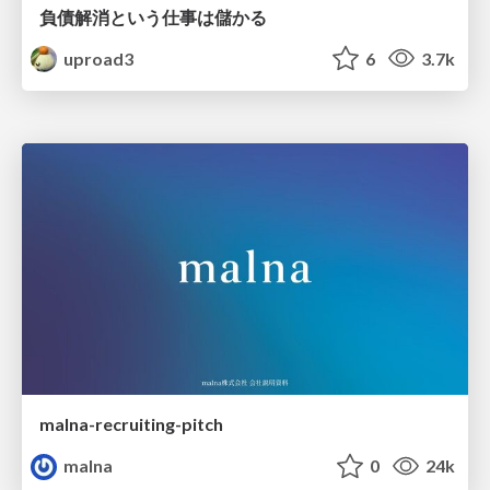
負債解消という仕事は儲かる
uproad3
6
3.7k
malna-recruiting-pitch
malna
0
24k