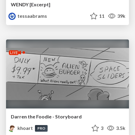
WENDY [Excerpt]
tessaabrams
11
39k
Darren the Foodie - Storyboard
khoart
3
3.5k
PRO