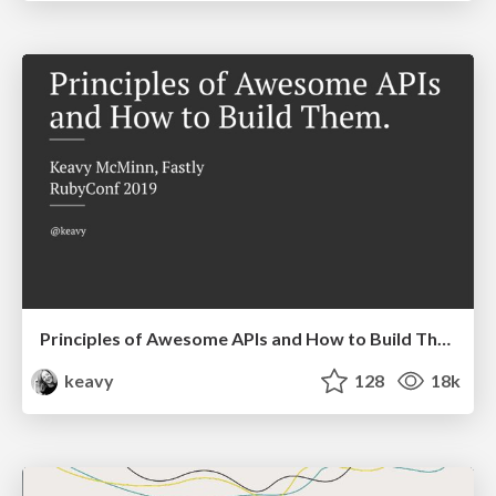
Principles of Awesome APIs and How to Build Them.
keavy
128
18k