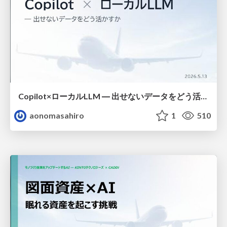
Copilot×ローカルLLM ― 出せないデータをどう活かすか
aonomasahiro
1
510