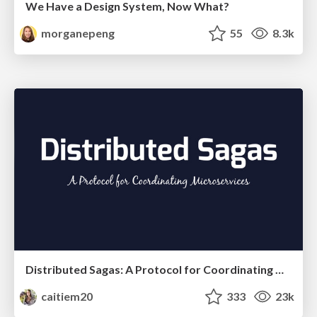
We Have a Design System, Now What?
morganepeng
55
8.3k
Distributed Sagas: A Protocol for Coordinating Microservices
caitiem20
333
23k