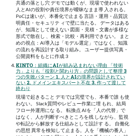
共通の落とし穴 デモでは動くが、現場で使われない
人とAIの役割や責任境界が曖昧なまま導 入される。
PoCは速いが、本番化で止まる 言語・運用・品質説
明責任・セキュリテ ィで壁に当たる。 データはある
が、知識として使えない 図面・見積・文書が多様な
形式で散在し 、検索・比較・再利用できない。 まと
めの視点：AI導入は「モデル選定」ではなく、知識
の流れを再設計する取り組み。 ユーザー提供写真・
公開資料をもとに作成 3
KINTO：組織にAIが組み込まれない理由 「技術
力」よりも「役割と関わり方」の問題として整理 3
つの失敗パターン 1. 人とAIの境界が設計されてい
ない 2. ドメインエキスパート不在 3. 作って渡して
終わり
現場で起きること デモでは完璧でも、本番で誰 も使
わない。 Slack質問やレビュー作業に埋 もれ、結局
フロー外運用にな る。 転換点 AIを「人の代替」で
はなく、人が判断すべきところを残 しながら、監視
や転記から解放する仕組みとして設計す る。 自働化
の思想 異常を検知して止まる。人を「機械の番人」