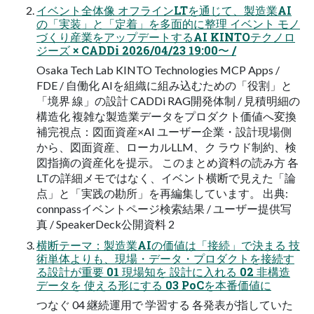
イベント全体像 オフラインLTを通じて、製造業AI
の「実装」と「定着」を多面的に整理 イベント モノ
づくり産業をアップデートするAI KINTOテクノロ
ジーズ × CADDi 2026/04/23 19:00〜 /
Osaka Tech Lab KINTO Technologies MCP Apps /
FDE / 自働化 AIを組織に組み込むための「役割」と
「境界 線」の設計 CADDi RAG開発体制 / 見積明細の
構造化 複雑な製造業データをプロダクト価値へ変換
補完視点：図面資産×AI ユーザー企業・設計現場側
から、図面資産、ローカルLLM、ク ラウド制約、検
図指摘の資産化を提示。 このまとめ資料の読み方 各
LTの詳細メモではなく、イベント横断で見えた「論
点」と「実践の勘所」を再編集しています。 出典:
connpassイベントページ検索結果 / ユーザー提供写
真 / SpeakerDeck公開資料 2
横断テーマ：製造業AIの価値は「接続」で決まる 技
術単体よりも、現場・データ・プロダクトを接続す
る設計が重要 01 現場知を 設計に入れる 02 非構造
データを 使える形にする 03 PoCを本番価値に
つなぐ 04 継続運用で 学習する 各発表が指していた