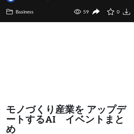
Business
59
0
モノづくり産業を アップデ
ートするAI イベントまと
め