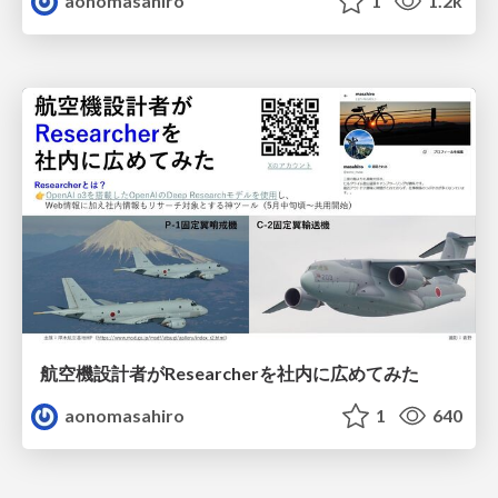
aonomasahiro
1
1.2k
航空機設計者がResearcherを社内に広めてみた
aonomasahiro
1
640