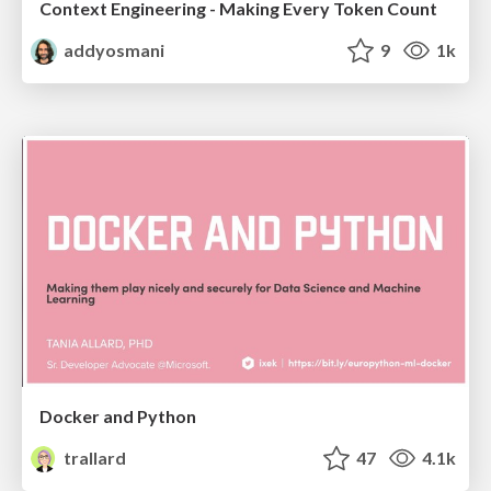
Context Engineering - Making Every Token Count
addyosmani
9
1k
Docker and Python
trallard
47
4.1k