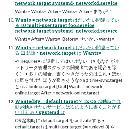
network.target systemd- networkd.service
Wants= Wants=, After= Wants=, After= まちがい
Wants = network.target はだいたい間違ってい
る 10 multi-user.target foo.service
network.target systemd- networkd.service
Wants= After= Wants=, Before= せいかい Wants=
Wants = network.target はだいたい間違ってい
る 11 結論 • network.target は Wants=
や Requires= に設定してはいけない （※ あなたがネ
ットワーク管理スタックの開発者である場合を除
く） • 多くの場合、書くべきだったのはこれ • ほか
に気を付けたほうが良さそうなのは time-sync.target
と nss-lookup.target [Unit] Wants = network-
online.target After = network-online.target
WantedBy = default.target？ 12 OS 起動時に自
動起動させたいサービスは次のように書くことが多
い 仕組み • systemd は
OS 起動時に default.target を activate する •
default.target は multi-user.target (≒ runlevel 3) や