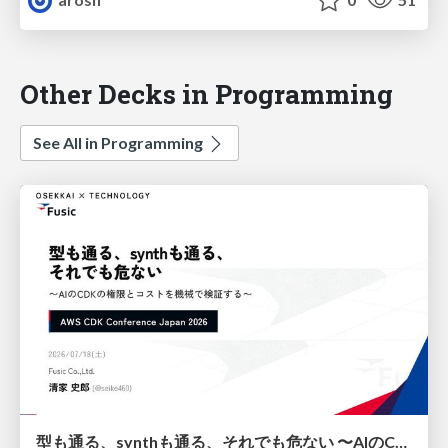
Other Decks in Programming
See All in Programming
型も通る、synthも通る、それでも危ない 〜AIのCDKの権限とコストを機械で検証する〜 / It Passes Type Checks, It Passes Synth Checks, but It’s Still Risky — Automatically Verifying Permissions and Costs in AI’s CDK —