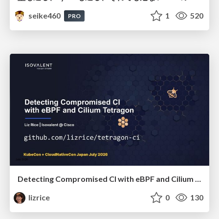
seike460
1
520
PRO
Detecting Compromised CI with eBPF and Cilium Tetragon
lizrice
0
130