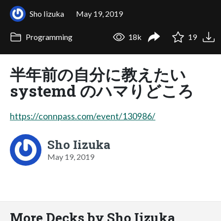
Sho Iizuka
May 19, 2019
Programming
18k
19
半年前の自分に教えたい
systemd のハマりどころ
https://connpass.com/event/130986/
Sho Iizuka
May 19, 2019
More Decks by Sho Iizuka