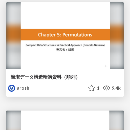
簡潔データ構造輪講資料（順列）
arosh
1
9.4k