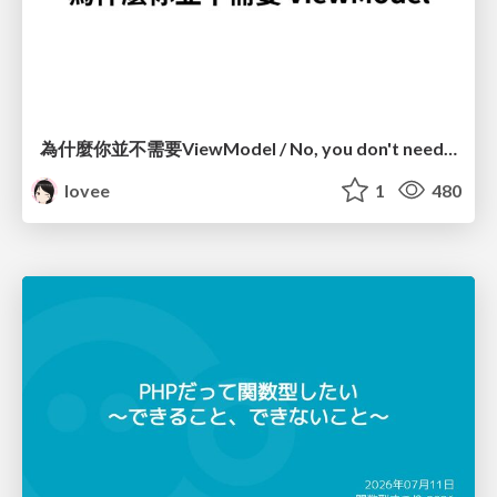
為什麼你並不需要ViewModel / No, you don't need a ViewModel
lovee
1
480