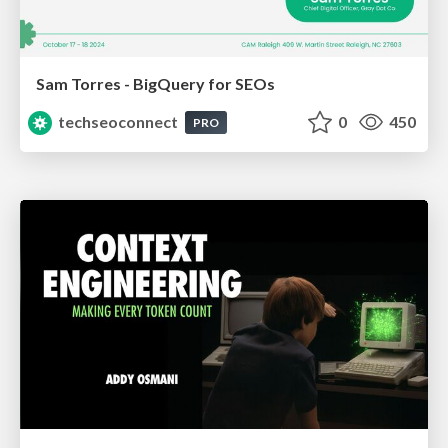
Sam Torres - BigQuery for SEOs
techseoconnect
0
450
PRO