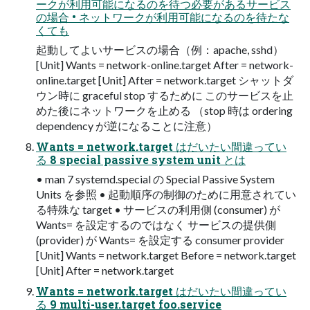
ークが利用可能になるのを待つ必要があるサービス
の場合 • ネットワークが利用可能になるのを待たな
くても
起動してよいサービスの場合（例：apache, sshd）
[Unit] Wants = network-online.target After = network-
online.target [Unit] After = network.target シャットダ
ウン時に graceful stop するために このサービスを止
めた後にネットワークを止める （stop 時は ordering
dependency が逆になることに注意）
Wants = network.target はだいたい間違ってい
る 8 special passive system unit とは
• man 7 systemd.special の Special Passive System
Units を参照 • 起動順序の制御のために用意されてい
る特殊な target • サービスの利用側 (consumer) が
Wants= を設定するのではなく サービスの提供側
(provider) が Wants= を設定する consumer provider
[Unit] Wants = network.target Before = network.target
[Unit] After = network.target
Wants = network.target はだいたい間違ってい
る 9 multi-user.target foo.service