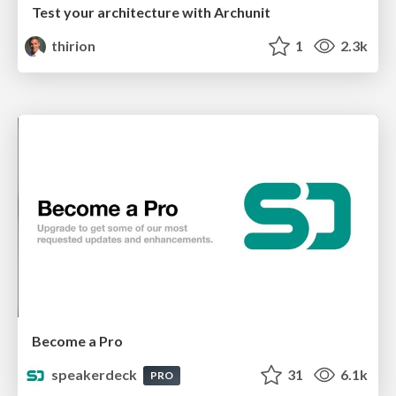
Test your architecture with Archunit
thirion
1
2.3k
Become a Pro
speakerdeck
31
6.1k
PRO