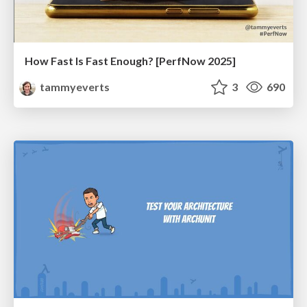
How Fast Is Fast Enough? [PerfNow 2025]
tammyeverts
3
690