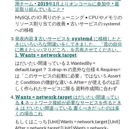
用チーム • 2019年1月よりオンコールに参加中 • 最
近取り組んでいること •
MySQL の IO 周りのチューニング • CPU やメモリの
リソース割り当ての改善 • 古いサービスの systemd
への移植
発表内容 3 古いサービスを systemd に移植したと
きにいろいろな間違いをしてきました。 「昔の自分
に教えたいハマりどころ」を共有させてください。
1. Wants = network.target
はだいたい間違っている 2. WantedBy =
default.target？ 3. drop-in の意外な仕様 4. Requires=
は「このサービスの起動に必要」ではない 5. Assert
と Condition の微妙な違い 6. After= が使えるのは正
しく作られたサービスに限る 資料作成間に合わず
Wants = network.target はだいたい間違ってい
る 4 ネットワーク接続が必要なサービスを作るとき
↓ は だいたい間違っている 書くべきだったのは多
くの場合これ
もしくはこっち [Unit] Wants = network.target [Unit]
After = network.target [Unit] Wants = network-