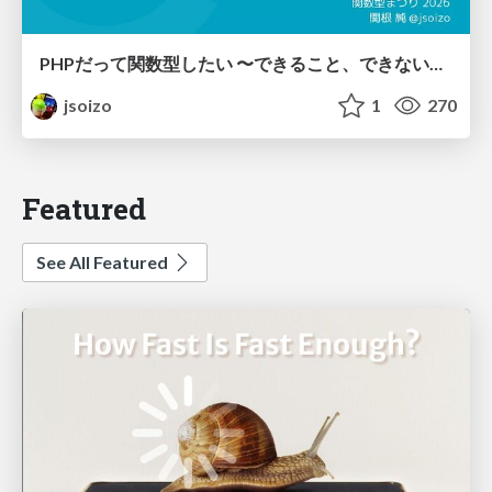
PHPだって関数型したい 〜できること、できないこと〜 / fp-in-php
jsoizo
1
270
Featured
See All Featured