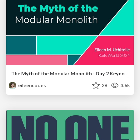
The Myth of the Modular Monolith - Day 2 Keynote - Rails World 2024
eileencodes
28
3.6k