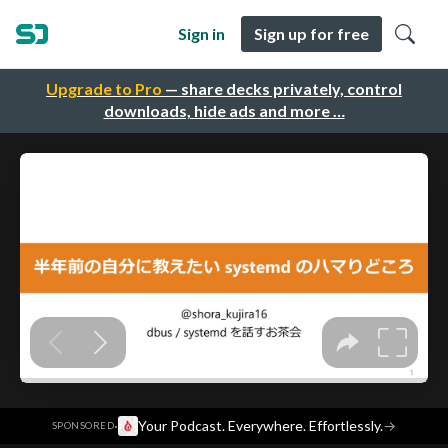
Sign in
Sign up for free
Upgrade to Pro
— share decks privately, control
downloads, hide ads and more …
·
Your Podcast. Everywhere. Effortlessly.
→
SPONSORED