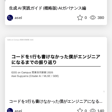
生成 AI 実践ガイド (概略版) AIガバナンス編
asei
0
380
コードを1行も書けなかった僕がエンジニアになるまでの振り返り
asei
0
140