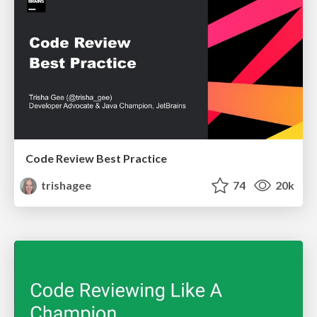
Code Review Best Practice
trishagee
74
20k