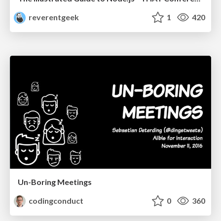
reverentgeek
1
420
Un-Boring Meetings
codingconduct
0
360