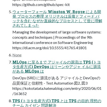
https://github.com/github/spec-kit
ウォーターフォール Winston W. Royce による開
発 プロセスの整理 オリジナルは反復とフィード バ
ックを含む なぜか直線的なプロセスとし て世に理解
されてしまった
Managing the development of large software systems:
concepts and techniques | Proceedings of the 9th
international conference on Software Engineering
https://dl.acm.org/doi/10.5555/41765.41801
None
MLOps に至るまで アジャイルの源流は TPS (トヨ
タ生産方式) DevOps はリーンやアジャ イルに源流
がある MLOps は
DevOps (SRE) に源流がある アジャイルとDevOpsの
品質保証と信頼性 - Test Automation 図2, 図3
https://kokotatata.hatenablog.com/entry/2020/06/01
/163652
TPS (トヨタ生産方式) TPS とは TPS の目的 理想の
チーム カイゼン 問題解決