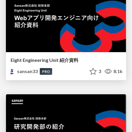
Eight Engineering Unit 紹介資料
sansan33
3
8.1k
PRO