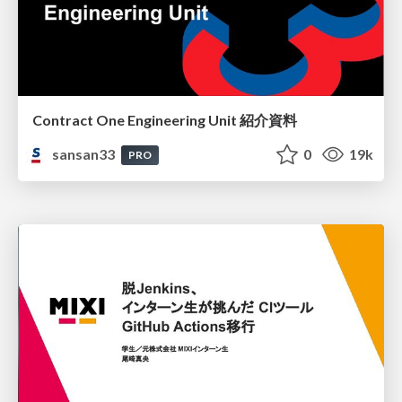
Contract One Engineering Unit 紹介資料
sansan33
0
19k
PRO