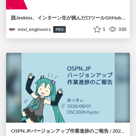
脱Jenkins、インターン生が挑んだCIツールGitHubActions移行
mixi_engineers
1
330
PRO
OSPN.JPバージョンアップ作業進捗のご報告 / 20260801-osc26kyoto