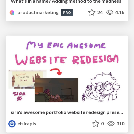
What’s in a name? Adding method to the madness
productmarketing
24
4.1k
PRO
sira's awesome portfolio website redesign presentation
elsirapls
0
310