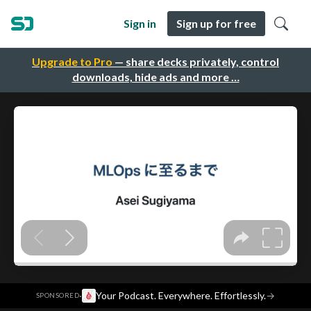
Sign in
Sign up for free
Upgrade to Pro
— share decks privately, control
downloads, hide ads and more …
·
Your Podcast. Everywhere. Effortlessly.
→
SPONSORED