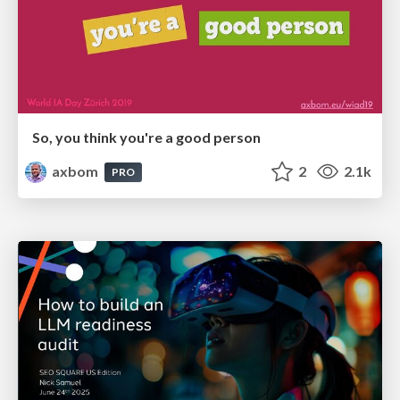
So, you think you're a good person
axbom
2
2.1k
PRO