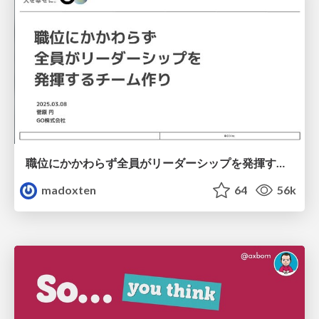
職位にかかわらず全員がリーダーシップを発揮するチーム作り / Building a team where everyone can demonstrate leadership regardless of position
madoxten
64
56k