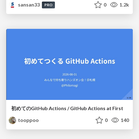
sansan33
0
1.2k
PRO
初めてのGitHub Actions / GitHub Actions at First
tooppoo
0
140