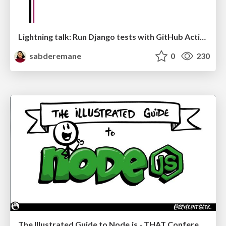
Lightning talk: Run Django tests with GitHub Actions
sabderemane
0
230
The Illustrated Guide to Node.js - THAT Conference 2024