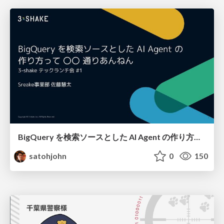
BigQuery を検索ソースとした AI Agent の作り方って 〇〇 通りあんねん
satohjohn
0
150