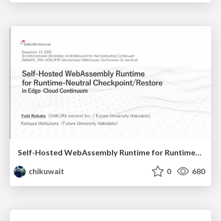
Self-Hosted WebAssembly Runtime for Runtime-Neutral Checkpoint/Restore in Edge–Cloud Continuum
chikuwait
0
680