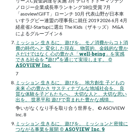
リーズC資金調達を実施 3月 デロイトトーマツテク
ノロジー企業成長率ランキング18位受賞 7月
「asoview!GIFT」ローンチ 10月 代表山野が日本車
いすラグビー連盟の理事長に就任 2019 2026 6月 4月
経産省J-Startupに選出 The Kids（ザキッズ） M&A
によるグループイン 6
ミッション 生きるに、遊びを。 モノ消費からコト消
費の時代へと 変化した現在。 物質的、金銭的な豊か
さだけではなく 心の豊かさ「well-being」を実感
できる社会を “遊び”を通じて実現します。 ©
ASOVIEW Inc.
7
ミッション 生きるに、遊びを。 地方創生 子どもの
未来 心の豊かさ サスティナブルな地域社会を。 良
質な体験を子どもたちへ。 大切な人と、大切な思い
出を。 世界平和 遊びで育まれた豊かな感情。
争いがなくなり手を取り合う世界を。 © ASOVIEW
Inc. 8
ミッション 生きるに、遊びを。 ミッションと密接に
つながる事業を展開 © ASOVIEW Inc. 9