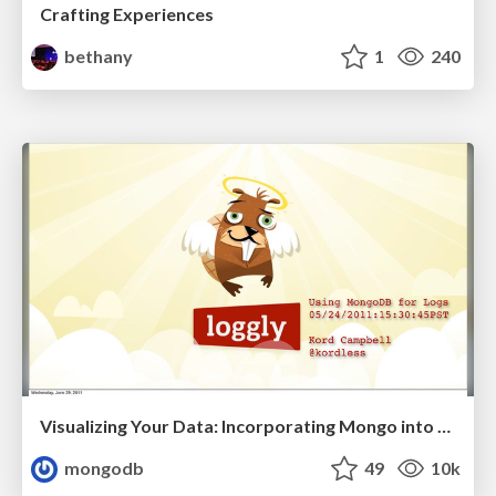
Crafting Experiences
bethany
1
240
Visualizing Your Data: Incorporating Mongo into Loggly Infrastructure
mongodb
49
10k