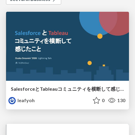
SalesforceとTableauコミュニティを横断して感じたこと（Osaka Dreamin）
leafyoh
0
130