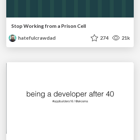
Stop Working from a Prison Cell
hatefulcrawdad
274
21k