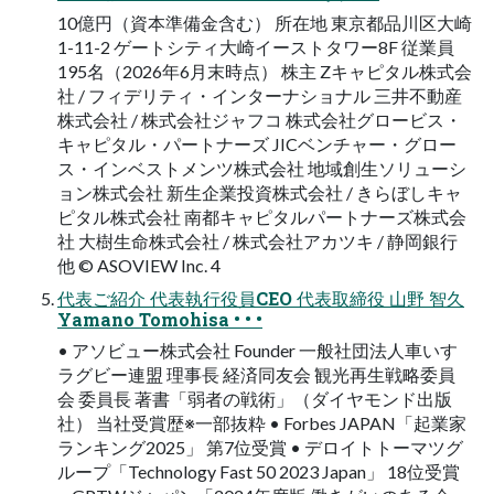
10億円（資本準備金含む） 所在地 東京都品川区大崎
1-11-2 ゲートシティ大崎イーストタワー8F 従業員
195名（2026年6月末時点） 株主 Zキャピタル株式会
社 / フィデリティ・インターナショナル 三井不動産
株式会社 / 株式会社ジャフコ 株式会社グロービス・
キャピタル・パートナーズ JICベンチャー・グロー
ス・インベストメンツ株式会社 地域創生ソリューシ
ョン株式会社 新生企業投資株式会社 / きらぼしキャ
ピタル株式会社 南都キャピタルパートナーズ株式会
社 大樹生命株式会社 / 株式会社アカツキ / 静岡銀行
他 © ASOVIEW Inc. 4
代表ご紹介 代表執行役員CEO 代表取締役 山野 智久
Yamano Tomohisa • • •
• アソビュー株式会社 Founder 一般社団法人車いす
ラグビー連盟 理事長 経済同友会 観光再生戦略委員
会 委員長 著書「弱者の戦術」（ダイヤモンド出版
社） 当社受賞歴※一部抜粋 • Forbes JAPAN「起業家
ランキング2025」 第7位受賞 • デロイトトーマツグ
ループ「Technology Fast 50 2023 Japan」 18位受賞