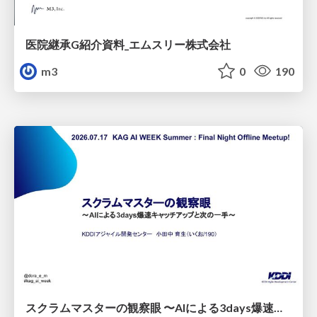
医院継承G紹介資料_エムスリー株式会社
m3
0
190
スクラムマスターの観察眼 〜AIによる3days爆速キャッチアップと次の一手〜/The Scrum Master's Insight: Lightning-Fast 3-Day Catch-Up with AI and the Next Move