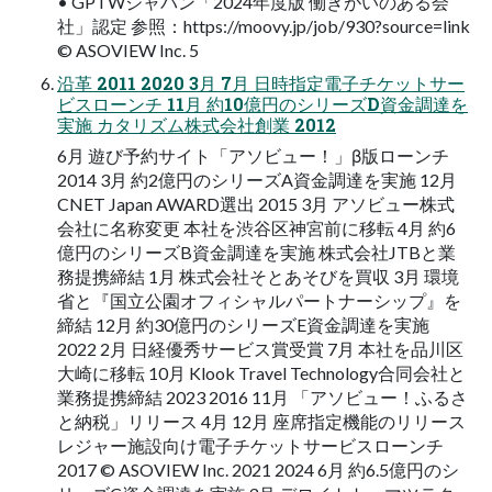
• GPTWジャパン「2024年度版 働きがいのある会
社」認定 参照：https://moovy.jp/job/930?source=link
© ASOVIEW Inc. 5
沿革 2011 2020 3月 7月 日時指定電子チケットサー
ビスローンチ 11月 約10億円のシリーズD資金調達を
実施 カタリズム株式会社創業 2012
6月 遊び予約サイト「アソビュー！」β版ローンチ
2014 3月 約2億円のシリーズA資金調達を実施 12月
CNET Japan AWARD選出 2015 3月 アソビュー株式
会社に名称変更 本社を渋谷区神宮前に移転 4月 約6
億円のシリーズB資金調達を実施 株式会社JTBと業
務提携締結 1月 株式会社そとあそびを買収 3月 環境
省と『国立公園オフィシャルパートナーシップ』を
締結 12月 約30億円のシリーズE資金調達を実施
2022 2月 日経優秀サービス賞受賞 7月 本社を品川区
大崎に移転 10月 Klook Travel Technology合同会社と
業務提携締結 2023 2016 11月 「アソビュー！ふるさ
と納税」リリース 4月 12月 座席指定機能のリリース
レジャー施設向け電子チケットサービスローンチ
2017 © ASOVIEW Inc. 2021 2024 6月 約6.5億円のシ