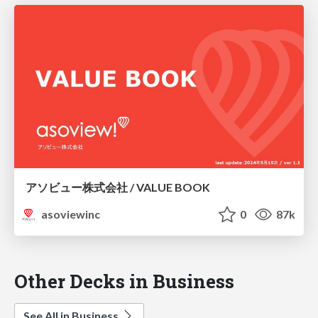
アソビュー株式会社 / VALUE BOOK
asoviewinc
0
87k
Other Decks in Business
See All in Business