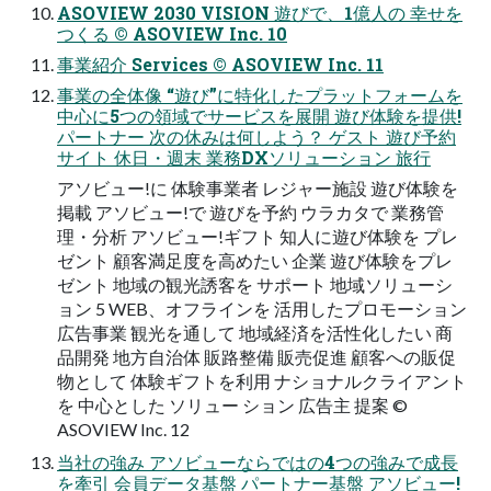
ASOVIEW 2030 VISION 遊びで、1億人の 幸せを
つくる © ASOVIEW Inc. 10
事業紹介 Services © ASOVIEW Inc. 11
事業の全体像 “遊び”に特化したプラットフォームを
中心に5つの領域でサービスを展開 遊び体験を提供!
パートナー 次の休みは何しよう？ ゲスト 遊び予約
サイト 休日・週末 業務DXソリューション 旅行
アソビュー!に 体験事業者 レジャー施設 遊び体験を
掲載 アソビュー!で 遊びを予約 ウラカタで 業務管
理・分析 アソビュー!ギフト 知人に遊び体験を プレ
ゼント 顧客満足度を高めたい 企業 遊び体験をプレ
ゼント 地域の観光誘客を サポート 地域ソリューシ
ョン 5 WEB、オフラインを 活用したプロモーション
広告事業 観光を通して 地域経済を活性化したい 商
品開発 地方自治体 販路整備 販売促進 顧客への販促
物として 体験ギフトを利用 ナショナルクライアント
を 中心とした ソリュー ション 広告主 提案 ©
ASOVIEW Inc. 12
当社の強み アソビューならではの4つの強みで成長
を牽引 会員データ基盤 パートナー基盤 アソビュー!