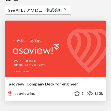
See All by アソビュー株式会社
asoview! Company Deck for engineer
asoviewinc
1
150k