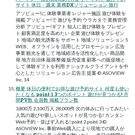
サイト 休日・週末 業務DXソリューション 旅行
アソビュー!に 体験事業者 レジャー施設 遊び体験を
掲載 アソビュー!で 遊びを予約 ウラカタで 業務管理‧
分析 アソビュー!ギフト 知⼈に遊び体験を プレゼン
ト 顧客満足度を高めたい 企業 遊び体験をプレゼン
ト 地域の観光誘客を サポート 地域ソリューション 5
WEB、オフラインを 活⽤したプロモーション 広告
事業 観光を通して 地域経済を活性化したい 商品開
発 地方自治体 販路整備 販売促進 顧客への販促物と
して 体験ギフトを利⽤ ナショナルクライアントを中
心とした ソリュー ション 広告主 提案 © ASOVIEW
Inc. 14
概要 休日の便利でお得な遊び予約サイト 何度も使い
たくなる point 1 3つのポイント 遊びが見つかる! 月
間PV数 会員数 掲載プラン数
3,800万 2,100万人 28,000件 次の休みに行ってみたい
人気の遊びや新しいスポットが見つかる! カンタン
Web予約・並ばず入れる! point 2 point 3 ©
ASOVIEW Inc. 事前Web購入により現地での購入が
不要に! 窓口に並ぶ必要が無いから、 当日の時間が