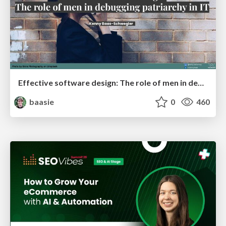
Effective software design: The role of men in debugging patriarchy in IT @ Voxxed Days AMS
baasie
0
460