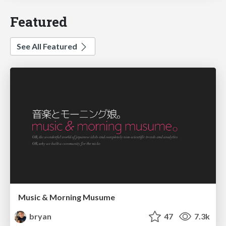
Featured
See All Featured
Music & Morning Musume
bryan
47
7.3k