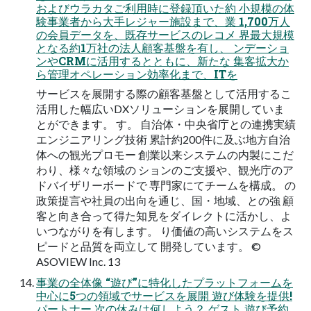
およびウラカタご利用時に登録頂いた約 小規模の体
験事業者から大手レジャー施設まで、業 1,700万人
の会員データを、既存サービスのレコメ 界最大規模
となる約1万社の法人顧客基盤を有し、 ンデーショ
ンやCRMに活用するとともに、新たな 集客拡大か
ら管理オペレーション効率化まで、ITを
サービスを展開する際の顧客基盤として活用するこ
活用した幅広いDXソリューションを展開していま
とができます。 す。 自治体・中央省庁との連携実績
エンジニアリング技術 累計約200件に及ぶ地方自治
体への観光プロモー 創業以来システムの内製にこだ
わり、様々な領域の ションのご支援や、観光庁のア
ドバイザリーボードで 専門家にてチームを構成。 の
政策提言や社員の出向を通じ、国・地域、との強 顧
客と向き合って得た知見をダイレクトに活かし、よ
いつながりを有します。 り価値の高いシステムをス
ピードと品質を両立して 開発しています。 ©
ASOVIEW Inc. 13
事業の全体像 “遊び”に特化したプラットフォームを
中心に5つの領域でサービスを展開 遊び体験を提供!
パートナー 次の休みは何しよう？ ゲスト 遊び予約