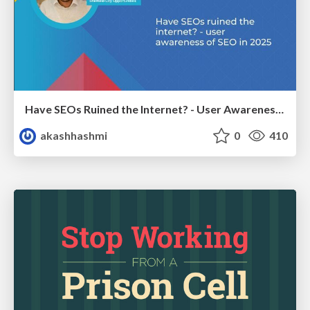
Have SEOs Ruined the Internet? - User Awareness of SEO in 2025
akashhashmi
0
410