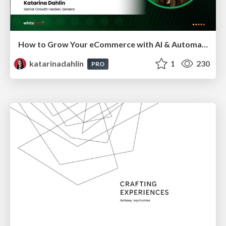
How to Grow Your eCommerce with AI & Automation
katarinadahlin
1
230
PRO