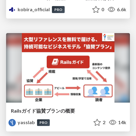
kobira_official
0
6.6k
PRO
Railsガイド協賛プランの概要
yasslab
2
14k
PRO