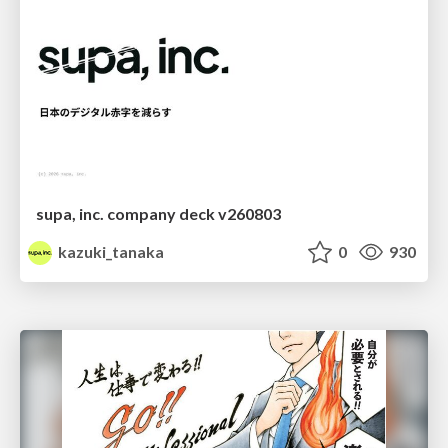
supa, inc. company deck v260803
kazuki_tanaka
0
930