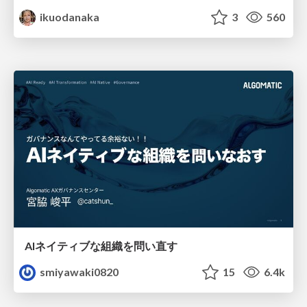
ikuodanaka
3
560
AIネイティブな組織を問い直す
smiyawaki0820
15
6.4k