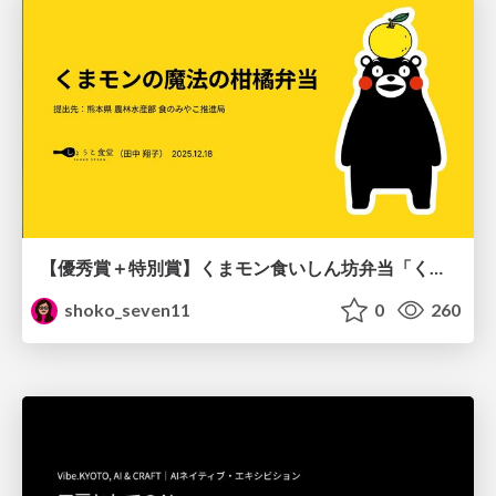
【優秀賞＋特別賞】くまモン食いしん坊弁当「くまモンの魔法の柑橘弁当」最終審査資料
shoko_seven11
0
260