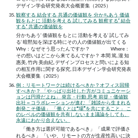
デザイン学会研究発表大会概要集（2025）
観察する 結合する 共通の価値観を 分かちあう 価値
観をもとに 活動を考える 試してみる 観察する’ 結合
する‘ 共通の価値観を
分かちあう‘ 価値観をもとに 活動を考える‘ 試してみ
る‘ 暗黙知を深ぼる時にその人の価値観が出てくる
Why：なぜそう思ったんですか？ Where：
その想いはどこから来てるんですか？ 本間 篤, 瀧 知
惠美, 竹内 美由紀, デザインプロセスと問いによる知
の相互作用に関する探究, 日本デザイン学会研究発表
大会概要集（2025）
例：リモートワークは続けるべきか？オフィス回帰
すべきか？ 「やっぱり出社した方がコミュニケーシ
ョンは円滑だよね」 発言・行動 思考 前提・価値観
出社＝コラボレーションが進む 「雑談から生まれる
創発こそ価値」 「働くとは“場”を共にすること」 こ
のレベルの価値観を共有しないまま議論をしても、
永遠にわかり合えない。
「働き方は選択可能であるべき」 「成果で評価さ
れるべき」 「いや、リモートの方が生産性高いに決