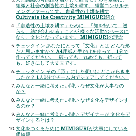
組織と社会の創造性の土壌を耕す、 経営コンサルテ
ィングファームです。 創造性の土壌を耕す
Cultivate the Creativity MIMIGURI紹介
「創造性の土壌を耕す」ために、「知を拓いて、巡
らせ、結び合わせる」ことが 様々な活動のベースに
なり、文化となっています。 MIMIGURIの理念
チェックイン あなたにとって「文化」とは どんな形
だと思いますか？ A4用紙と手だけを使って、1分で
作ってください。 破っても、丸めても、折って
も、好きにして大丈夫です。
チェックイン その「形」にした想いは どこからきま
したか？ 1人1分でチーム内でシェアしてください。
みんなと一緒に考えたい問い なぜ文化が大事なの
か？
みんなと一緒に考えたい問い なぜ文化をデザインす
るのか？
みんなと一緒に考えたい問い デザイナーが 文化をデ
ザインするとは？
文化をつくるために MIMIGURIが大事にしている
価値観