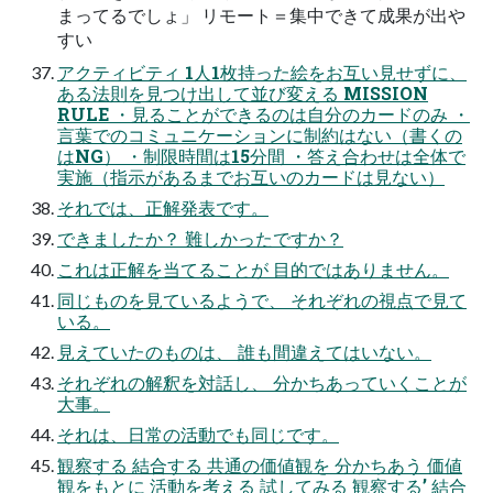
まってるでしょ」 リモート＝集中できて成果が出や
すい
アクティビティ 1人1枚持った絵をお互い見せずに、
ある法則を見つけ出して並び変える MISSION
RULE ・見ることができるのは自分のカードのみ ・
言葉でのコミュニケーションに制約はない（書くの
はNG） ・制限時間は15分間 ・答え合わせは全体で
実施（指示があるまでお互いのカードは見ない）
それでは、正解発表です。
できましたか？ 難しかったですか？
これは正解を当てることが 目的ではありません。
同じものを見ているようで、 それぞれの視点で見て
いる。
見えていたのものは、 誰も間違えてはいない。
それぞれの解釈を対話し、 分かちあっていくことが
大事。
それは、日常の活動でも同じです。
観察する 結合する 共通の価値観を 分かちあう 価値
観をもとに 活動を考える 試してみる 観察する’ 結合