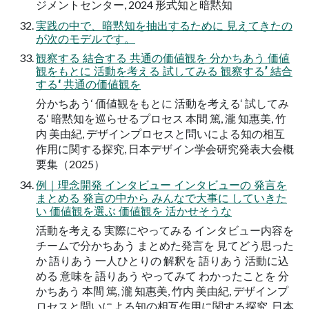
ジメントセンター, 2024 形式知と暗黙知
実践の中で、暗黙知を抽出するために 見えてきたの
が次のモデルです。
観察する 結合する 共通の価値観を 分かちあう 価値
観をもとに 活動を考える 試してみる 観察する’ 結合
する‘ 共通の価値観を
分かちあう‘ 価値観をもとに 活動を考える‘ 試してみ
る‘ 暗黙知を巡らせるプロセス 本間 篤, 瀧 知惠美, 竹
内 美由紀, デザインプロセスと問いによる知の相互
作用に関する探究, 日本デザイン学会研究発表大会概
要集（2025）
例｜理念開発 インタビュー インタビューの 発言を
まとめる 発言の中から みんなで大事に していきた
い 価値観を選ぶ 価値観を 活かせそうな
活動を考える 実際にやってみる インタビュー内容を
チームで分かちあう まとめた発言を 見てどう思った
か 語りあう 一人ひとりの 解釈を 語りあう 活動に込
める 意味を 語りあう やってみて わかったことを 分
かちあう 本間 篤, 瀧 知惠美, 竹内 美由紀, デザインプ
ロセスと問いによる知の相互作用に関する探究, 日本