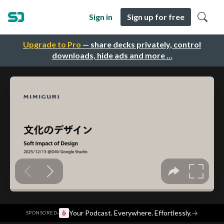
Sign in
Sign up for free
Upgrade to Pro
— share decks privately, control
downloads, hide ads and more …
·
Your Podcast. Everywhere. Effortlessly.
→
SPONSORED