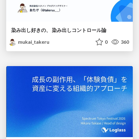
染み出し好きの、 染み出しコントロール論
mukai_takeru
0
360