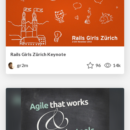
Rails Girls Zürich Keynote
gr2m
96
14k