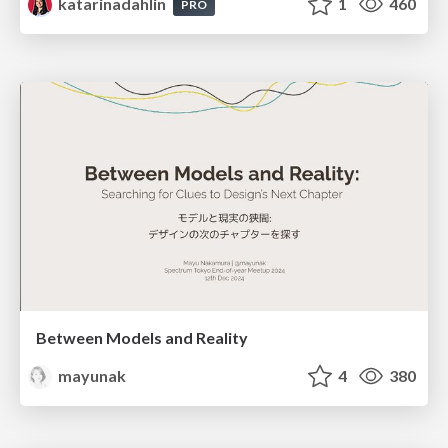
katarinadahlin
1
460
PRO
Between Models and Reality
mayunak
4
380