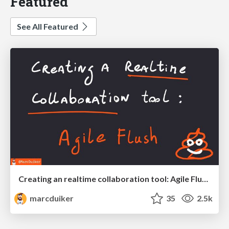
Featured
See All Featured
Creating an realtime collaboration tool: Agile Flush - .NET Oxford
marcduiker
35
2.5k