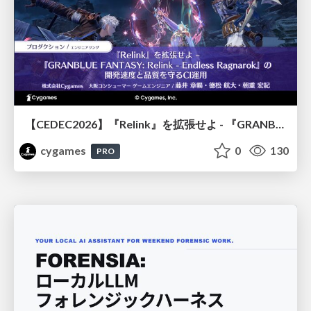
【CEDEC2026】『Relink』を拡張せよ - 『GRANBLUE FANTASY: Relink - Endless Ragnarok』の開発速度と品質を守るCI運用
cygames
0
130
PRO