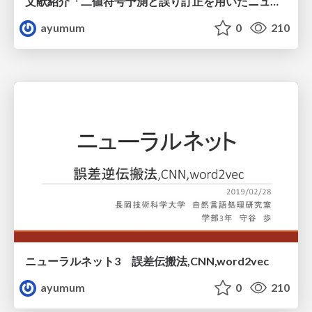
文献紹介「二値符号予測と誤り訂正を用いたニューラル翻訳モデル」
ayumum
0
210
ニューラルネット3 誤差伝搬法,CNN,word2vec
ayumum
0
210