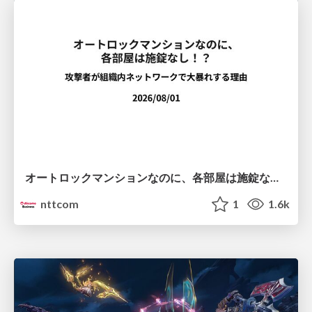
オートロックマンションなのに、各部屋は施錠なし！？ 攻撃者が組織内ネットワークで大暴れする理由 / The Front Door Is Locked, but the Rooms Are Wide Open: Why Attackers Move Freely Inside Enterprise Networks
nttcom
1
1.6k