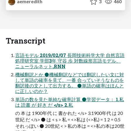
aemeredith
3
460
Transcript
言語モデル 2019/02/07 長岡技術科学大学 自然言語
処理研究室 学部3年 守谷 歩 対数線形言語モデル、
ニューラルネット,RNN
機械翻訳とか ⚫機械翻訳などでは翻訳したい文に対
して単語の確率を見て、一番 合っていそうなものを
翻訳後の文として出力する。 ⚫単語の確率はほんと
に正しいのか？
単語の数を見た単純な確率計算 ⚫学習データ： 1.私
は 読書 が 好き だ </s> 2.私
の 本 は 1900年代 に 書かれた </s> 3.1900年代 は 20
世紀 だ </s> ⚫ は < s > 私 = <>私は (<>私) = 1 2 = 0.5
それっぽい ⚫ 20世紀 < > 私の本は = <>私の本は20世