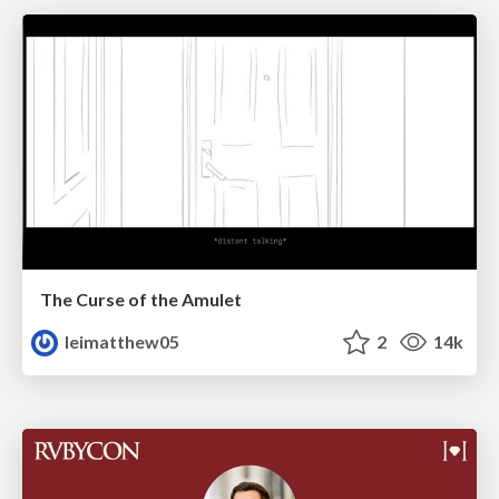
The Curse of the Amulet
leimatthew05
2
14k