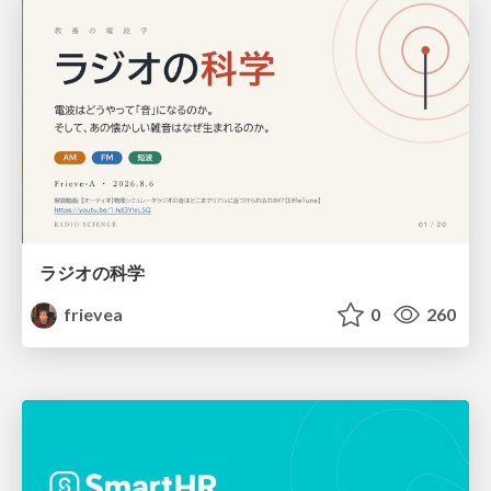
ラジオの科学
frievea
0
260