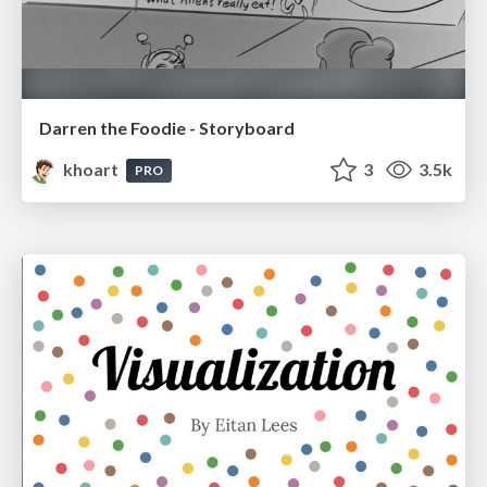
Darren the Foodie - Storyboard
khoart
3
3.5k
PRO