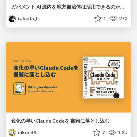
ガバメント AI 源内を地方自治体は活用できるのか 可能性と課題、期待について
takeda_h
1
270
変化の早いClaude Codeを 書籍に落とし込む
oikon48
7
1.3k