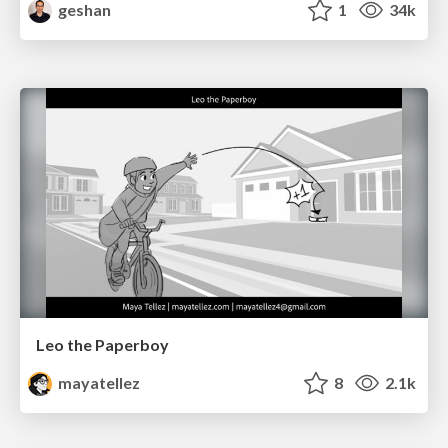
geshan
1
34k
Leo the Paperboy
mayatellez
8
2.1k