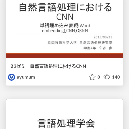
B3ゼミ 自然言語処理におけるCNN
ayumum
0
140