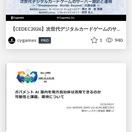
【CEDEC2026】次世代デジタルカードゲームのサーバー設計と運用 〜『Shadowverse: Worlds Beyond』の舞台裏～
cygames
1
940
PRO