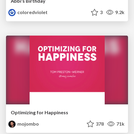
Abbi's Birthday
coloredviolet
3
9.2k
Optimizing for Happiness
mojombo
378
71k