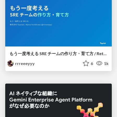
もう一度考える SRE チームの作り方・育て方 / Rethinking SRE #1: Building and Growing SRE Teams
rrreeeyyy
6
1k