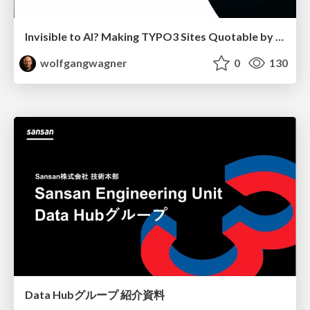
Invisible to AI? Making TYPO3 Sites Quotable by AI Search Systems
wolfgangwagner
0
130
Data Hubグループ 紹介資料