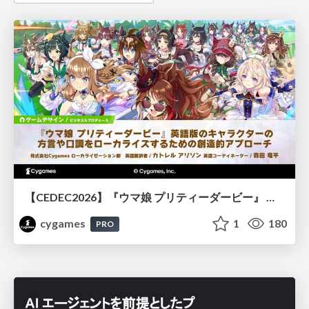
【CEDEC2026】『ウマ娘 プリティーダービー』 英語版のキャラクターの方言や口調をローカライズするための創造的アプローチ
cygames
1
180
PRO