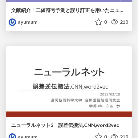
文献紹介「二値符号予測と誤り訂正を用いたニューラル翻訳モデル」
ayumum
0
210
ニューラルネット3 誤差伝搬法,CNN,word2vec
ayumum
0
210