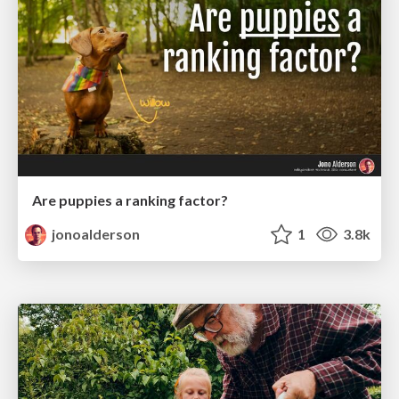
Are puppies a ranking factor?
jonoalderson
1
3.8k