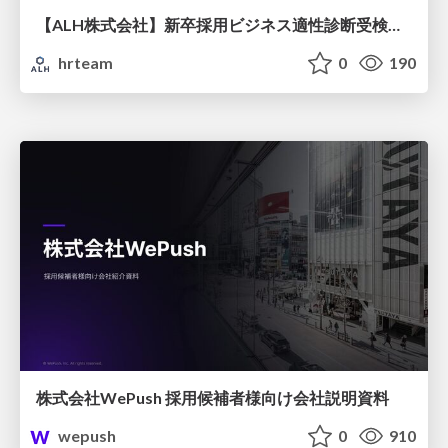
【ALH株式会社】新卒採用ビジネス適性診断受検手引き
hrteam
0
190
株式会社WePush 採用候補者様向け会社説明資料
wepush
0
910