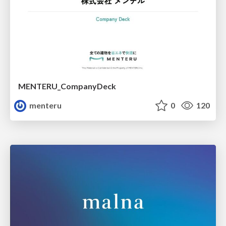
MENTERU_CompanyDeck
menteru
0
120