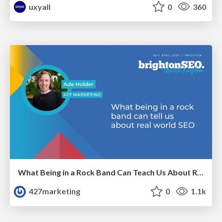
uxyall
0
360
What Being in a Rock Band Can Teach Us About Real World SEO
427marketing
0
1.1k