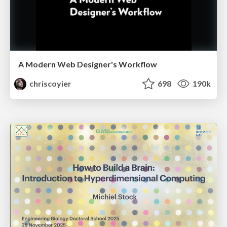
A Modern Web Designer's Workflow
chriscoyier
698
190k