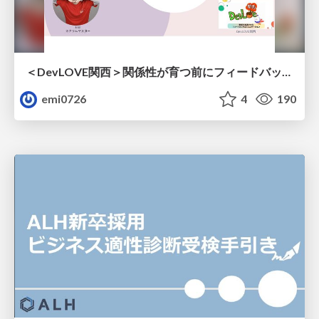
＜DevLOVE関西＞関係性が育つ前にフィードバックを届ける ～関係性が育つのを待てないとき、どう渡すのか～
emi0726
4
190