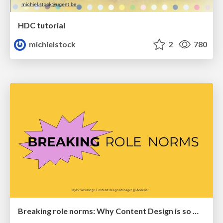
HDC tutorial
michielstock
2
780
Breaking role norms: Why Content Design is so much more than writing copy - Taylor Woolridge