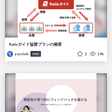
Railsガイド協賛プランの概要
yasslab
2
14k
PRO