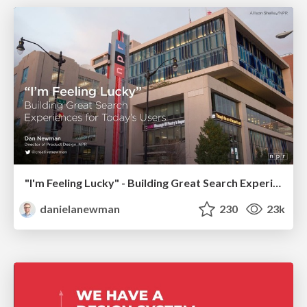
"I'm Feeling Lucky" - Building Great Search Experiences for Today's Users (#IAC19)
danielanewman
230
23k