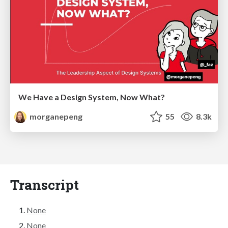
We Have a Design System, Now What?
morganepeng
55
8.3k
Transcript
None
None