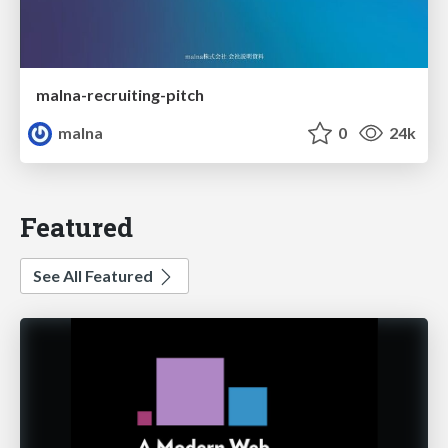
malna-recruiting-pitch
malna
0
24k
Featured
See All Featured