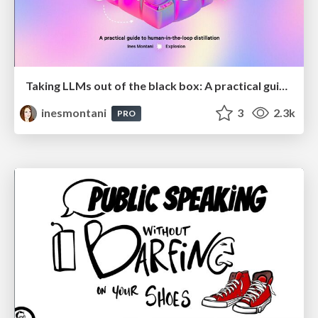
Taking LLMs out of the black box: A practical guide to human-in-the-loop distillation
inesmontani
3
2.3k
PRO