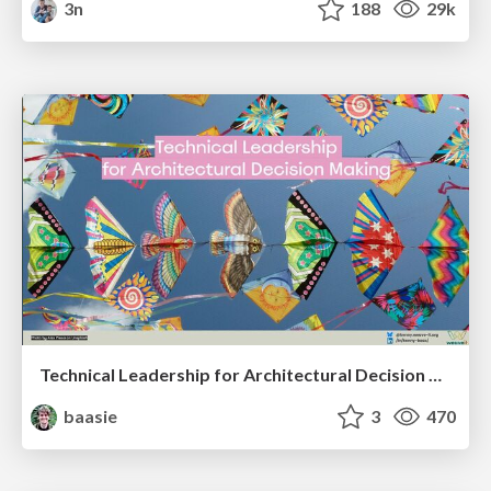
3n
188
29k
Technical Leadership for Architectural Decision Making
baasie
3
470