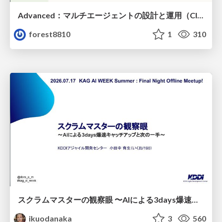
Advanced：マルチエージェントの設計と運用（Claude Code）
forest8810
1
310
スクラムマスターの観察眼 〜AIによる3days爆速キャッチアップと次の一手〜/The Scrum Master's Insight: Lightning-Fast 3-Day Catch-Up with AI and the Next Move
ikuodanaka
3
560