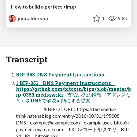
How to build a perfect <img>
jonoalderson
1
5.8k
Transcript
BIP-353 DNS Payment Instructions
1 BIP-353 DNS Payment Instructions
https://github.com/bitcoin/bips/blob/master/b
ip-0353.mediawiki 支払い先の情報（アドレスな
ど）をDNSで解決可能にする提案
※ BIP-21 URI：https://techmedia-
think.hatenablog.com/entry/2016/08/31/195005
DNS
example@example.com
example.user._bitcoin-
payment.example.com TXTレコードをクエリ BIP-
21 URI bitcoin:xxx