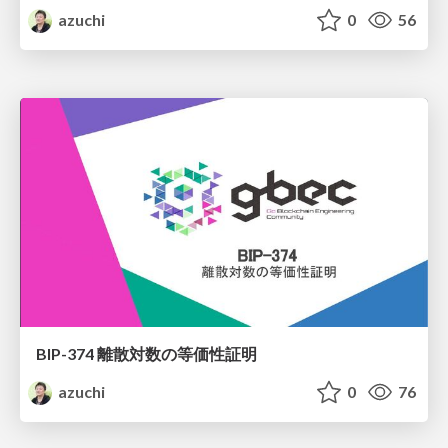
azuchi
0
56
BIP-374 離散対数の等価性証明
azuchi
0
76