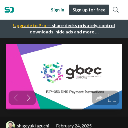
Sign in
Sign up for free
Upgrade to Pro
— share decks privately, control
downloads, hide ads and more …
shigeyuki azuchi
February 24, 2025