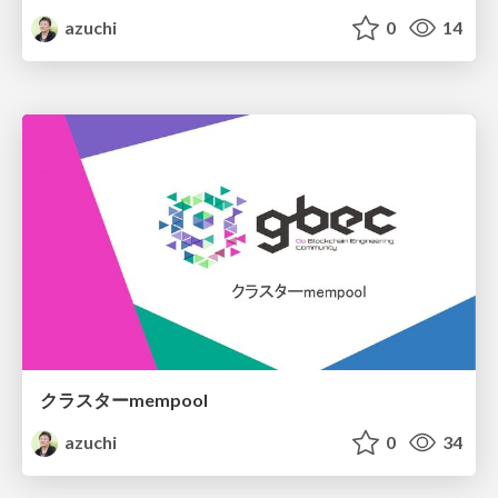
azuchi
0
14
クラスターmempool
azuchi
0
34