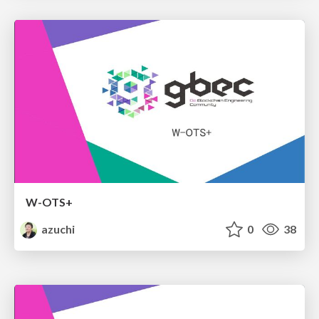
W-OTS+
azuchi
0
38