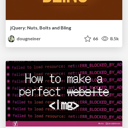
jQuery: Nuts, Bolts and Bling
dougneiner
66
8.5k