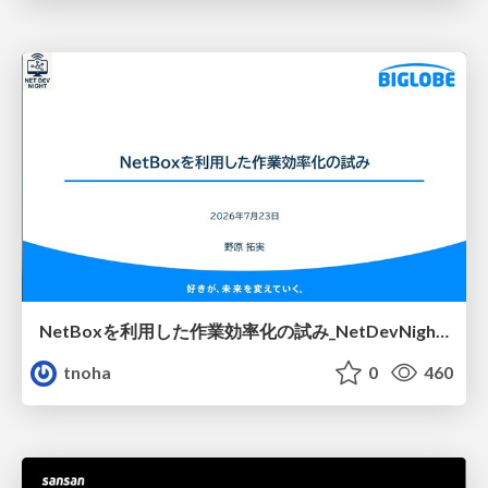
NetBoxを利用した作業効率化の試み_NetDevNight4
tnoha
0
460