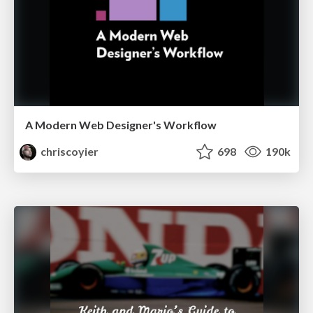
A Modern Web Designer's Workflow
chriscoyier
698
190k