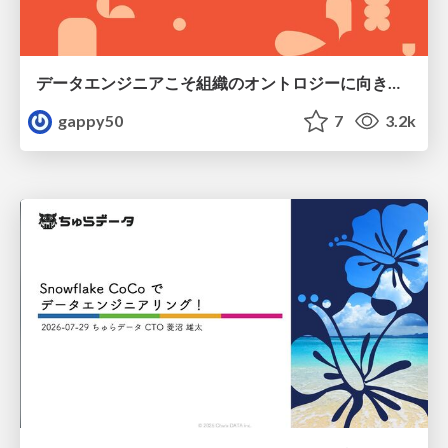
データエンジニアこそ組織のオントロジーに向き合うべき — 問いに答えるAIから、事業を動かすAIへ
gappy50
7
3.2k