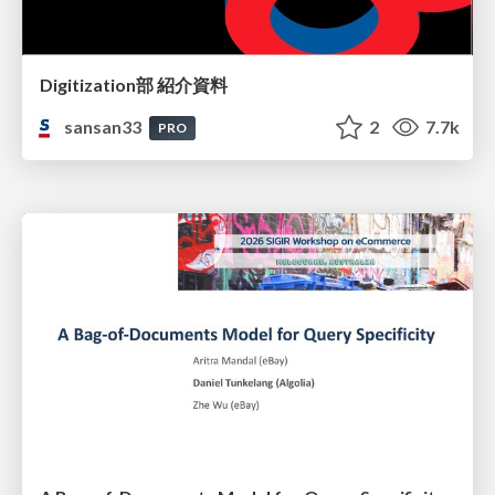
Digitization部 紹介資料
sansan33
2
7.7k
PRO