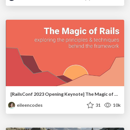
[RailsConf 2023 Opening Keynote] The Magic of Rails
eileencodes
31
10k