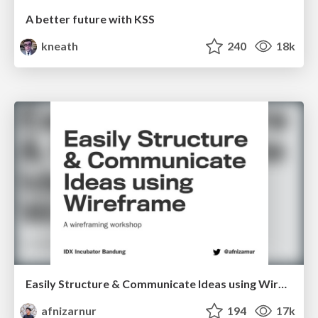
A better future with KSS
kneath
240
18k
Easily Structure & Communicate Ideas using Wireframe
afnizarnur
194
17k