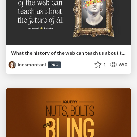
What the history of the web can teach us about the future of AI
inesmontani
1
650
PRO