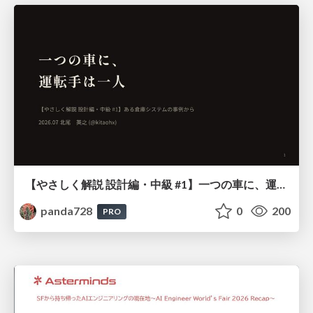
【やさしく解説 設計編・中級 #1】一つの車に、運転手は一人 ～ある倉庫システムの事例から～
panda728
0
200
PRO