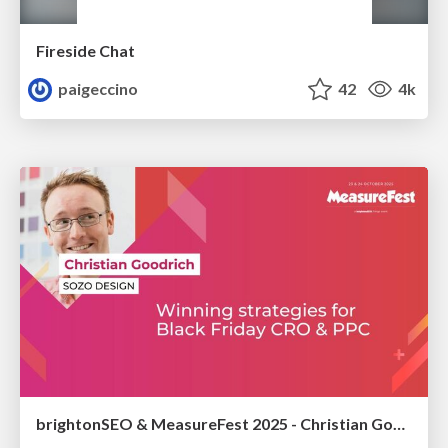
Fireside Chat
paigeccino
42
4k
brightonSEO & MeasureFest 2025 - Christian Goodrich - Winning strategies for Black Friday CRO & PPC