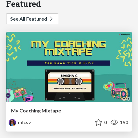
Featured
See All Featured
My Coaching Mixtape
mlcsv
0
190