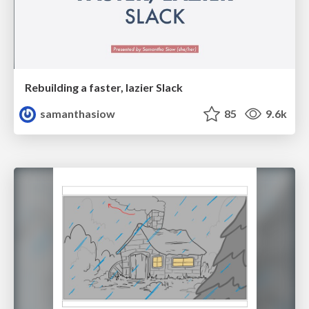
Rebuilding a faster, lazier Slack
samanthasiow
85
9.6k