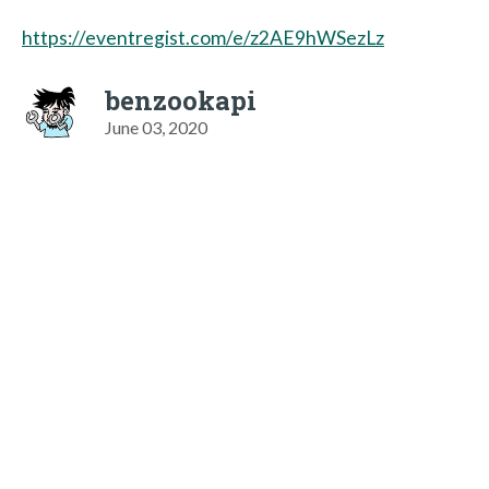
https://eventregist.com/e/z2AE9hWSezLz
benzookapi
June 03, 2020