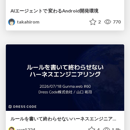
AIエージェントで 変わるAndroid開発環境
takahirom
2
770
ルールを書いて終わらせないハーネスエンジニアリング
yug1224
4
1.8k