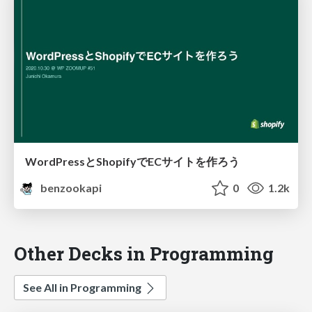
WordPressとShopifyでECサイトを作ろう
benzookapi
0
1.2k
Other Decks in Programming
See All in Programming