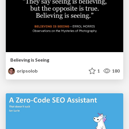
Believing is Seeing
oripsolob
1
180