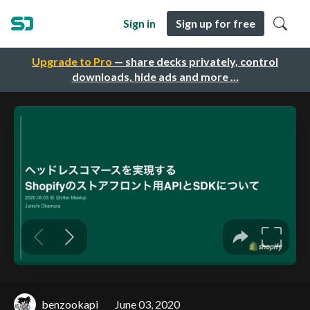
Sign in
Sign up for free
Upgrade to Pro
— share decks privately, control
downloads, hide ads and more …
benzookapi
June 03, 2020