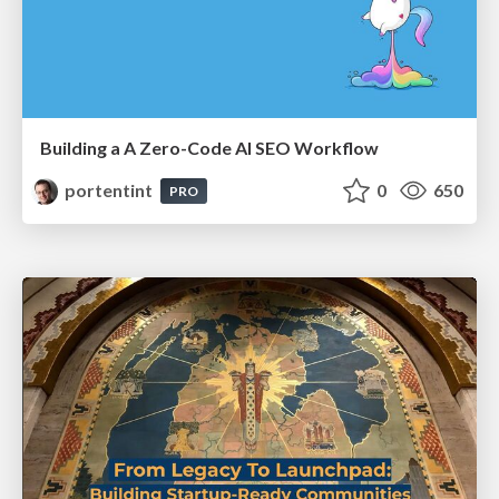
Building a A Zero-Code AI SEO Workflow
portentint
0
650
PRO