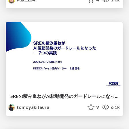
SREの積み重ねがAI駆動開発のガードレールになった ― 7つの実践/SRE Guardrails The 7
tomoyakitaura
9
6.1k