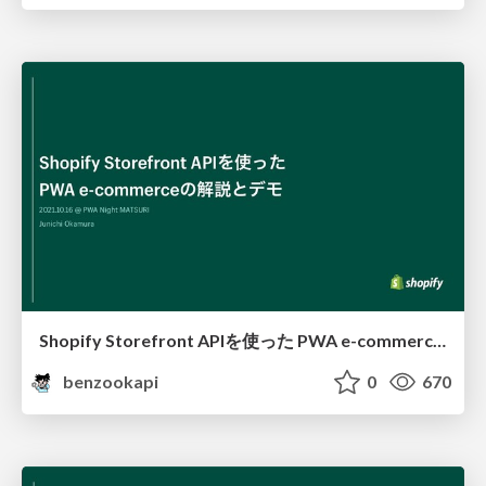
Shopify Storefront APIを使った PWA e-commerceの解説とデモ
benzookapi
0
670