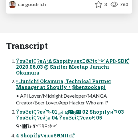
cargoodrich
3
760
Transcript
ϔουϨείϚʔεΛ࣮ݱ͢Δ ShopifyͷετΞϑϩϯτ༻APIͱSDKʹ͍ͭͯ
2020.06.03 @ Shifter Meetup Junichi
Okamura
• Junichi Okamura, Technical Partner
Manager at Shopify • @benzookapi
• API Lover/Midnight Developer/MANGA
Creator/Beer Lover/App Hacker Who am I?
ϔουϨείϚʔεͷ֓ཁͱࣄྫ 01 ຊ೔ͷ͓୊ 02 Shopifyͷ֓ཁ 03
ϔουϨείϚʔεͷ࣮ݱํ๏ 04 ϔουϨείϚʔεͷσϞ 05
ࢀߟ৘ใͱϑΥʔϥϜ׆༻
4 ShopifyʢγϣοϐϑΝΠʣʹ͍ͭͯ