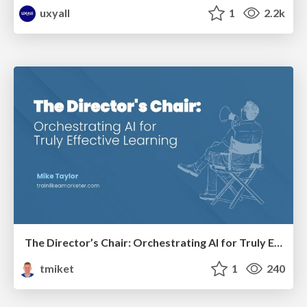
uxyall
1
2.2k
The Director’s Chair: Orchestrating AI for Truly Effective Learning
tmiket
1
240