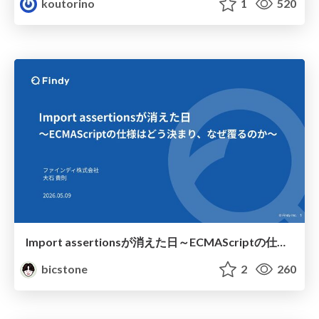
koutorino
1
520
Import assertionsが消えた日～ECMAScriptの仕様はどう決まり、なぜ覆るのか～
bicstone
2
260