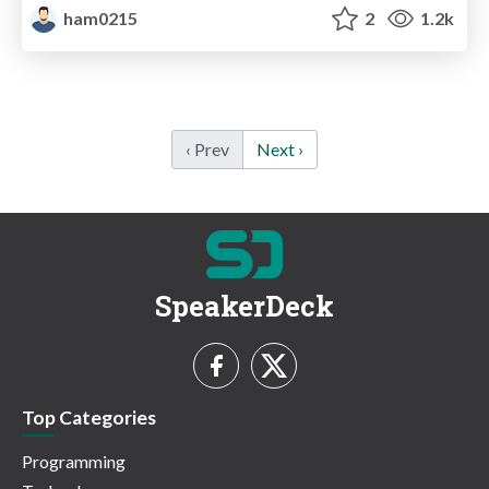
ham0215
2
1.2k
‹ Prev
Next ›
SpeakerDeck
Top Categories
Programming