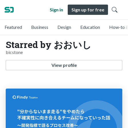
Sign in
Sign up for free
Featured
Business
Design
Education
How-to &
Starred by おおいし
bicstone
View profile