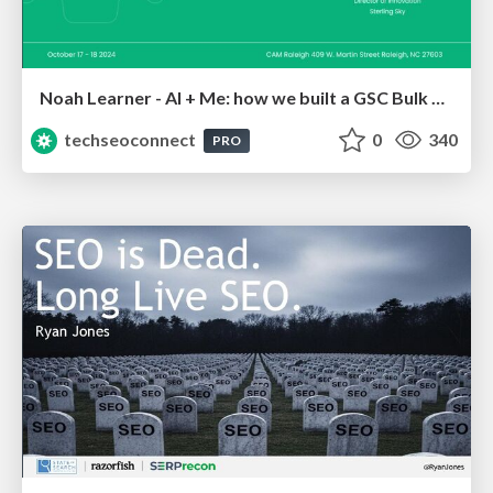
Noah Learner - AI + Me: how we built a GSC Bulk Export data pipeline
techseoconnect
0
340
PRO