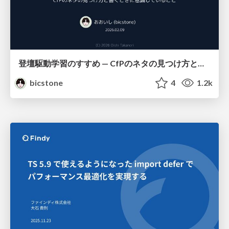
登壇駆動学習のすすめ — CfPのネタの見つけ方と書くときに意識していること
bicstone
4
1.2k