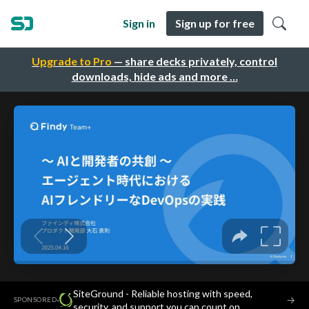
Sign in
Sign up for free
Upgrade to Pro
— share decks privately, control
downloads, hide ads and more …
SiteGround - Reliable hosting with speed,
·
→
SPONSORED
security, and support you can count on.