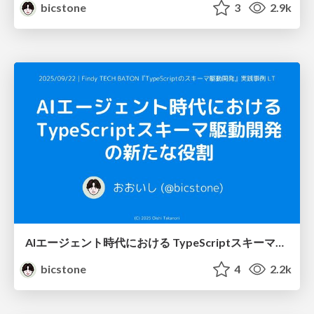
bicstone
3
2.9k
AIエージェント時代における TypeScriptスキーマ駆動開発の新たな役割
bicstone
4
2.2k