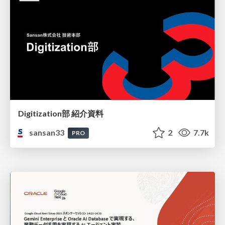
Digitization部 紹介資料
sansan33
2
7.7k
PRO