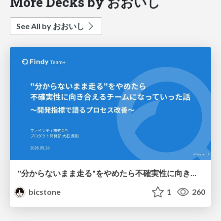
More Decks by おおいし
See All by おおいし
"分からないまま走る"をやめたら不確実性に向き合えるチームになっていった話 ～開発指標で語るプロセス改善～
bicstone
1
260