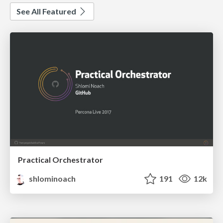
See All Featured
Practical Orchestrator
shlominoach
191
12k