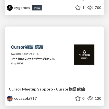
cygames
1
700
PRO
Cursor Meetup Sapporo - Cursor物語 続編
cocacola917
0
120