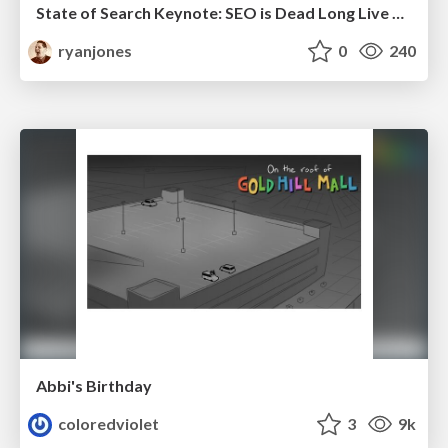
State of Search Keynote: SEO is Dead Long Live SEO
ryanjones
0
240
Abbi's Birthday
coloredviolet
3
9k