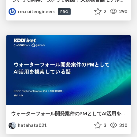
recruitengineers
2
290
PRO
ウォーターフォール開発案件のPMとしてAI活用を模索している話
hatahata021
3
310