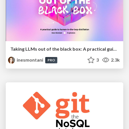
Taking LLMs out of the black box: A practical guide to human-in-the-loop distillation
inesmontani
3
2.3k
PRO