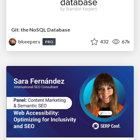
Git: the NoSQL Database
bkeepers
432
67k
PRO