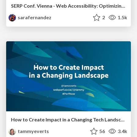
SERP Conf. Vienna - Web Accessibility: Optimizing for Inclusivity and SEO
sarafernandez
2
1.5k
How to Create Impact in a Changing Tech Landscape [PerfNow 2023]
tammyeverts
56
3.4k