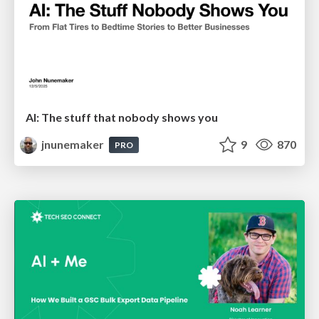
AI: The stuff that nobody shows you
jnunemaker
9
870
PRO