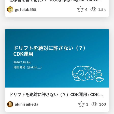
gotalab555
4
1.5k
ドリフトを絶対に許さない（？）CDK運用 / CDK Ops with Zero Tolerance for Drifts (?)
akihisaikeda
1
160