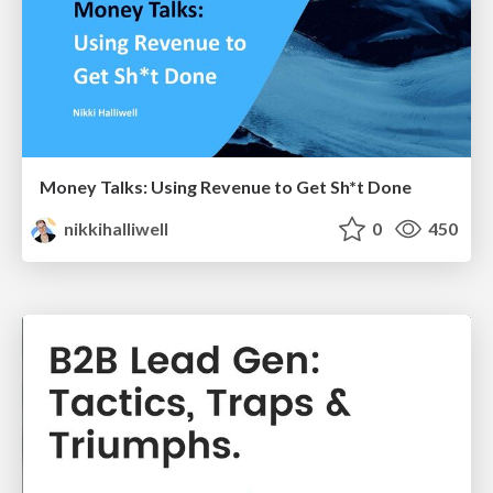
Money Talks: Using Revenue to Get Sh*t Done
nikkihalliwell
0
450