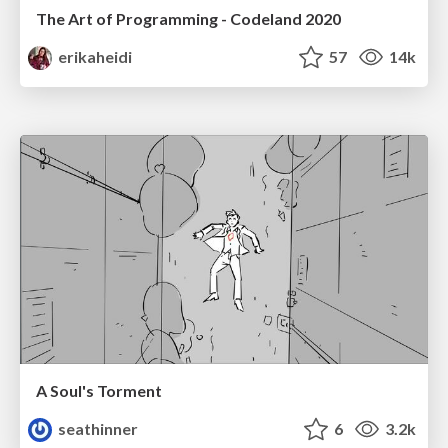
The Art of Programming - Codeland 2020
erikaheidi
57
14k
A Soul's Torment
seathinner
6
3.2k