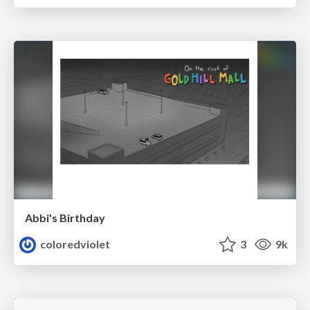
Abbi's Birthday
coloredviolet
3
9k