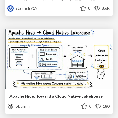
starfish719
0
3.6k
Apache Hive: Toward a Cloud Native Lakehouse
okumin
0
180