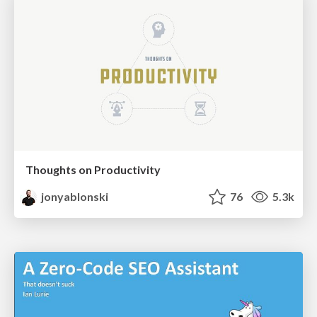
Thoughts on Productivity
jonyablonski
76
5.3k