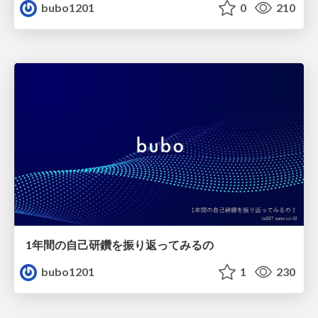
bubo1201
0
210
1年間の自己研鑽を振り返ってみるの
bubo1201
1
230