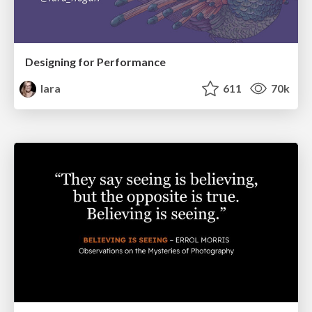
Designing for Performance
lara
611
70k