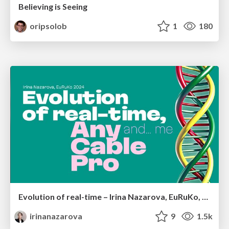
Believing is Seeing
oripsolob
1
180
Evolution of real-time – Irina Nazarova, EuRuKo, 2024
irinanazarova
9
1.5k