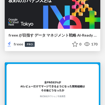
freee が目指す データ マネジメント戦略 AI-Ready 時代を支える 攻めのガバナンスとは
freee
0
170
PRO