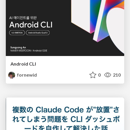
Android CLI
fornewid
0
210