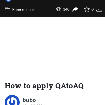
Programming
140
0
How to apply QAtoAQ
bubo