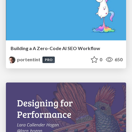
Building a A Zero-Code AI SEO Workflow
portentint
0
650
PRO