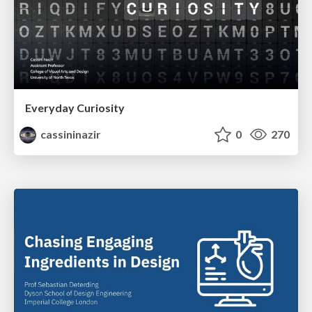
Everyday Curiosity
cassininazir
0
270