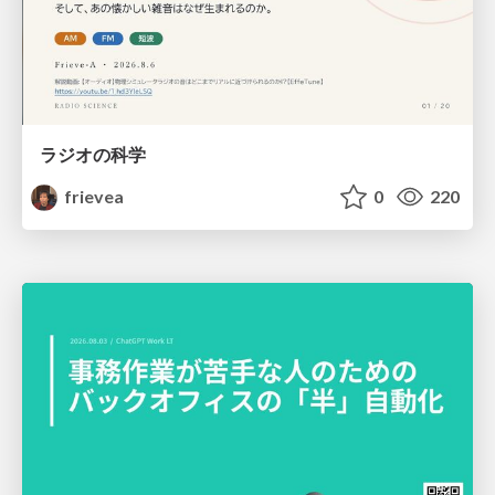
ラジオの科学
frievea
0
220