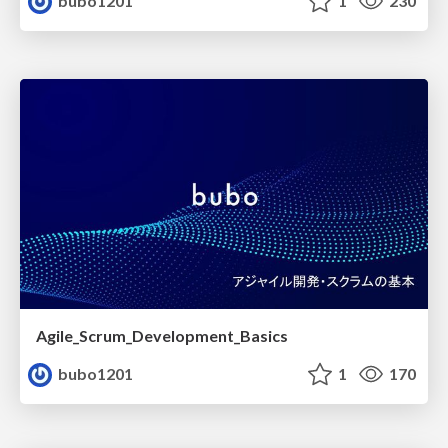
bubo1201
1
230
Agile_Scrum_Development_Basics
bubo1201
1
170