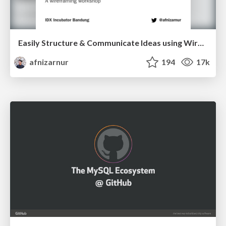
Easily Structure & Communicate Ideas using Wireframe
afnizarnur
194
17k