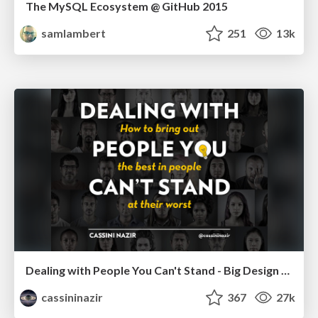
The MySQL Ecosystem @ GitHub 2015
samlambert
251
13k
Dealing with People You Can't Stand - Big Design 2015
cassininazir
367
27k