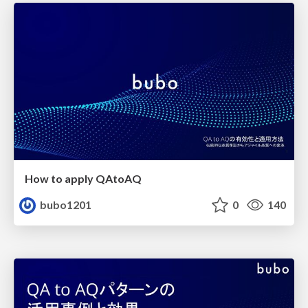
How to apply QAtoAQ
bubo1201
0
140