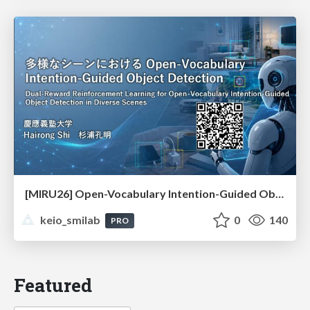
[MIRU26] Open-Vocabulary Intention-Guided Object Detection in Diverse Scenes
keio_smilab
0
140
PRO
Featured