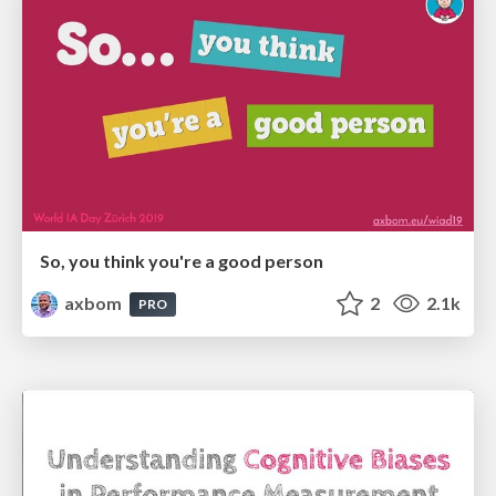
So, you think you're a good person
axbom
2
2.1k
PRO