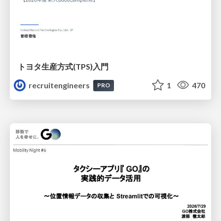
トヨタ⽣産⽅式(TPS)⼊⾨
recruitengineers
1
470
PRO