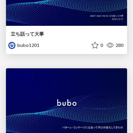
立ち話って大事
bubo1201
0
280