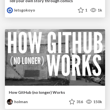
Tell your own story through comics
letsgokoyo
1
1k
How GitHub (no longer) Works
holman
316
150k