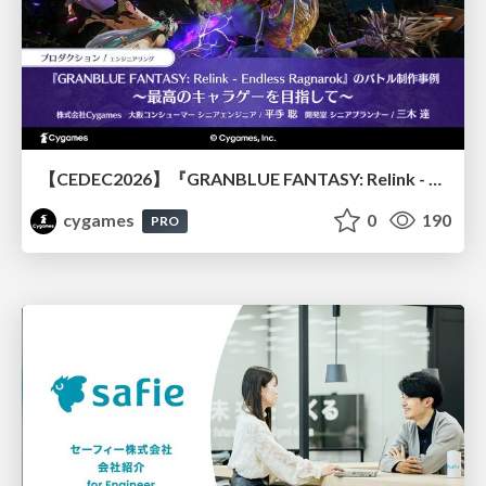
【CEDEC2026】『GRANBLUE FANTASY: Relink - Endless Ragnarok』のバトル制作事例 ～最高のキャラゲーを目指して～
cygames
0
190
PRO