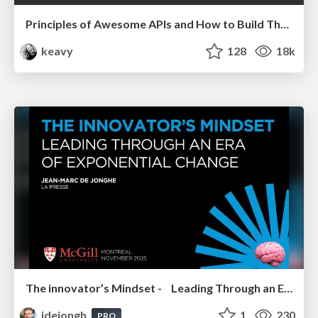
Principles of Awesome APIs and How to Build Them.
keavy
128
18k
The innovator’s Mindset - Leading Through an Era of Exponential Change - McGill University 2025
jdejongh
1
230
PRO