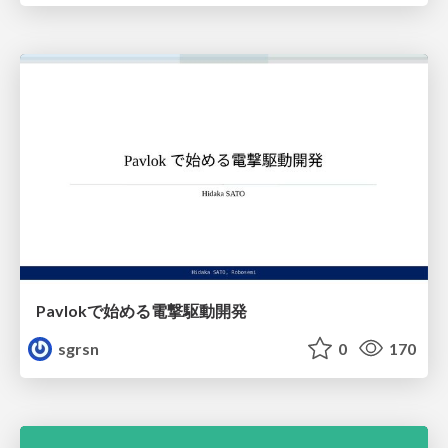
Pavlokで始める電撃駆動開発
sgrsn
0
170