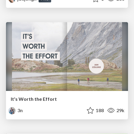
It's Worth the Effort
3n
188
29k