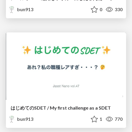
bun913
0
330
はじめてのSDET / My first challenge as a SDET
bun913
1
770