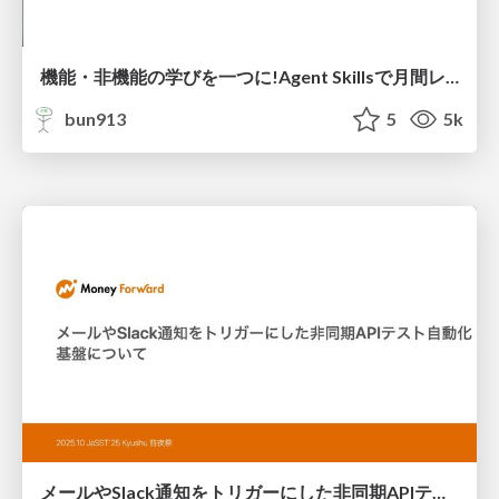
機能・非機能の学びを一つに!Agent Skillsで月間レポート作成始めてみた / Unifying Bug & Infra Insights — Building Monthly Quality Reports with Agent Skills
bun913
5
5k
メールやSlack通知をトリガーにした非同期APIテスト基盤を作ってみた / async-test-platform-for-automated-testing