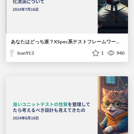
あなたはどっち派？XSpec系テストフレームワークの構造化流派について / XSpec Title Naming
bun913
1
940