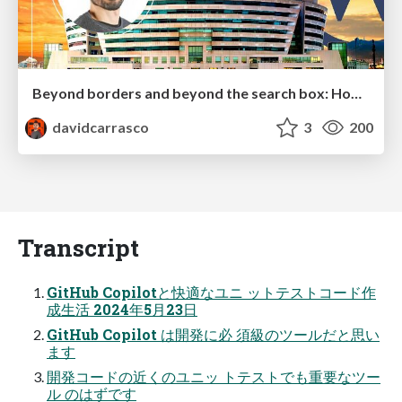
Beyond borders and beyond the search box: How to win the global "messy middle" with AI-driven SEO
davidcarrasco
3
200
Transcript
GitHub Copilotと快適なユニ ットテストコード作
成⽣活 2024年5⽉23⽇
GitHub Copilot は開発に必 須級のツールだと思い
ます
開発コードの近くのユニッ トテストでも重要なツー
ル のはずです