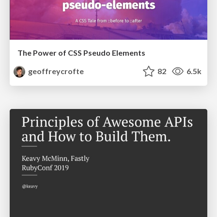
The Power of CSS Pseudo Elements
geoffreycrofte
82
6.5k