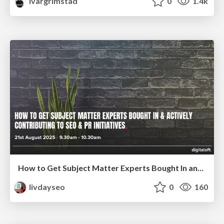
ivargrimstad
0
1.4k
How to Get Subject Matter Experts Bought In and Actively Contributing to SEO & PR Initiatives.
livdayseo
0
160