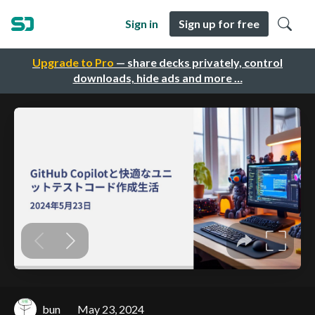
Sign in
Sign up for free
Upgrade to Pro
— share decks privately, control
downloads, hide ads and more …
bun
May 23, 2024