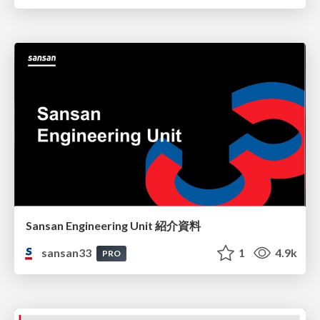
Sansan Engineering Unit 紹介資料
sansan33
1
4.9k
PRO