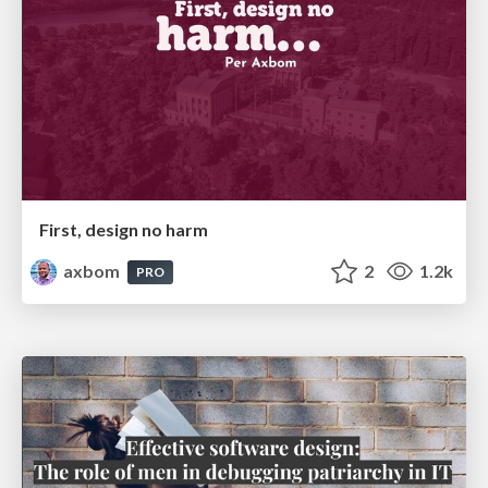
First, design no harm
axbom
2
1.2k
PRO