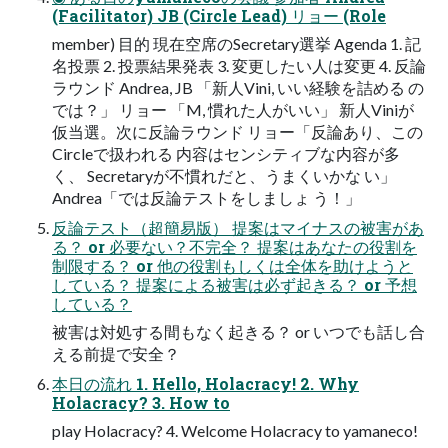
(Facilitator) JB (Circle Lead) リョー (Role
member) 目的 現在空席のSecretary選挙 Agenda 1. 記
名投票 2. 投票結果発表 3. 変更したい人は変更 4. 反論
ラウンド Andrea, JB 「新人Vini, いい経験を詰める の
では？」 リョー 「M, 慣れた人がいい」 新人Viniが
仮当選。次に反論ラウンド リョー「反論あり、この
Circleで扱われる 内容はセンシティブな内容が多
く、 Secretaryが不慣れだと、うまくいかな い」
Andrea「では反論テストをしましょ う！」
反論テスト（超簡易版） 提案はマイナスの被害があ
る？ or 必要ない？不完全？ 提案はあなたの役割を
制限する？ or 他の役割もしくは全体を助けようと
している？ 提案による被害は必ず起きる？ or 予想
している？
被害は対処する間もなく起きる？ or いつでも話し合
える前提で安全？
本日の流れ 1. Hello, Holacracy! 2. Why
Holacracy? 3. How to
play Holacracy? 4. Welcome Holacracy to yamaneco!