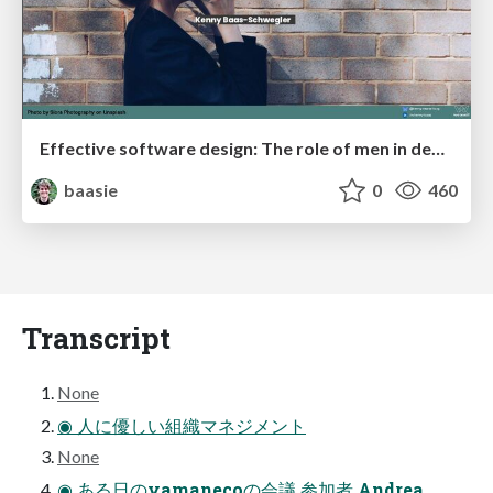
Effective software design: The role of men in debugging patriarchy in IT @ Voxxed Days AMS
baasie
0
460
Transcript
None
◉ 人に優しい組織マネジメント
None
◉ ある日のyamanecoの会議 参加者 Andrea