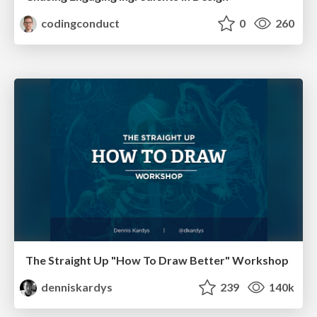
codingconduct
0
260
The Straight Up "How To Draw Better" Workshop
denniskardys
239
140k