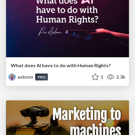
What does AI have to do with Human Rights?
axbom
1
2.3k
PRO