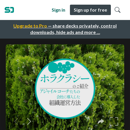
Sign in
Sign up for free
Upgrade to Pro
— share decks privately, control
downloads, hide ads and more …