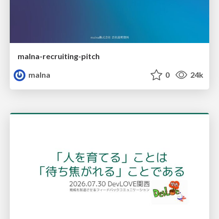
malna-recruiting-pitch
malna
0
24k