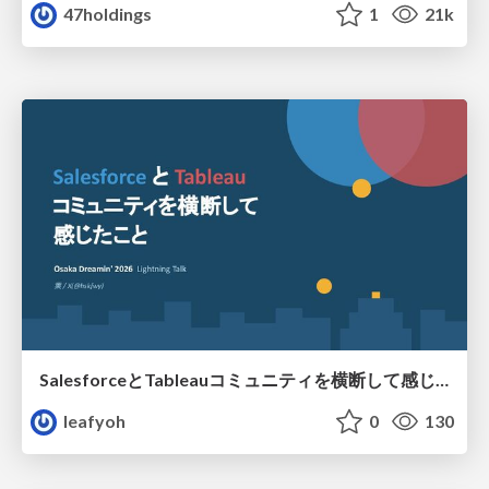
47holdings
1
21k
SalesforceとTableauコミュニティを横断して感じたこと（Osaka Dreamin）
leafyoh
0
130