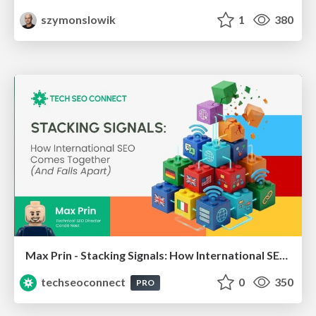
szymonslowik
1
380
Max Prin - Stacking Signals: How International SEO Comes Together (And Falls Apart)
techseoconnect
0
350
PRO