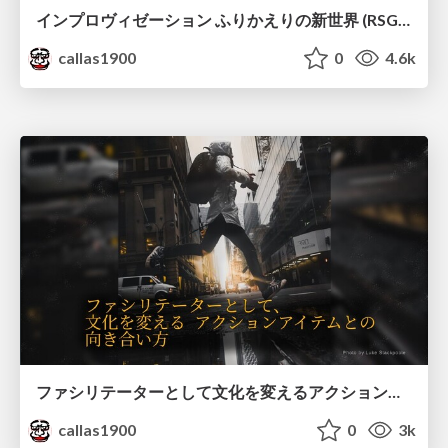
インプロヴィゼーション ふりかえりの新世界 (RSGT2022 ver)
callas1900
0
4.6k
ファシリテーターとして文化を変えるアクションアイテムとの向き合い方
callas1900
0
3k