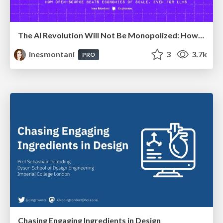
The AI Revolution Will Not Be Monopolized: How open-source beats economies of scale, even for LLMs
inesmontani
3
3.7k
PRO
Chasing Engaging Ingredients in Design