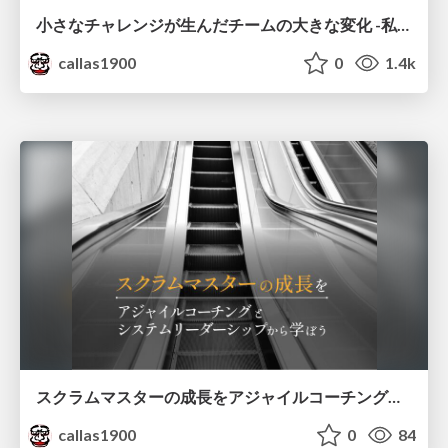
小さなチャレンジが生んだチームの大きな変化 -私のふりかえり探求の原点
callas1900
0
1.4k
スクラムマスターの成長をアジャイルコーチングとシステムリーダーシップから学ぼう
callas1900
0
84