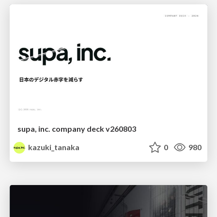
supa, inc. company deck v260803
kazuki_tanaka
0
980