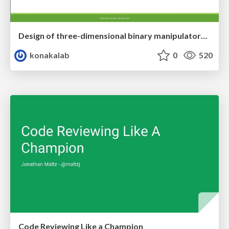
Design of three-dimensional binary manipulators for pick-and-place task avoiding obstacles (IECON2024)
konakalab
0
520
Code Reviewing Like a Champion