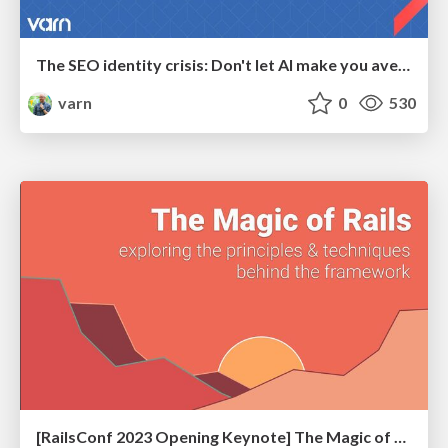
The SEO identity crisis: Don't let AI make you average
varn
0
530
[RailsConf 2023 Opening Keynote] The Magic of Rails