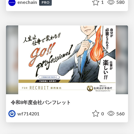
enechain
1
580
PRO
令和8年度会社パンフレット
wf714201
0
560