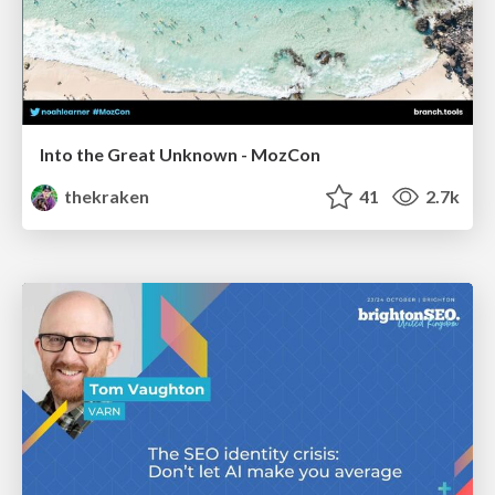
Into the Great Unknown - MozCon
thekraken
41
2.7k