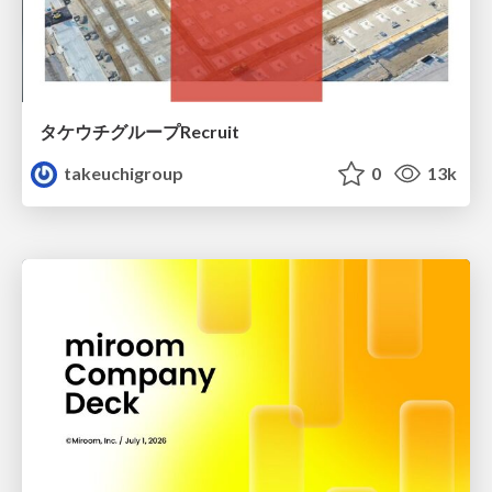
タケウチグループRecruit
takeuchigroup
0
13k