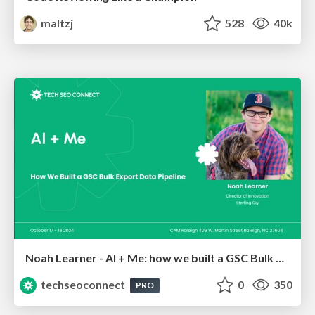
maltzj
528
40k
Noah Learner - AI + Me: how we built a GSC Bulk Export data pipeline
techseoconnect
0
350
PRO