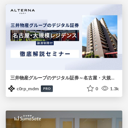
三井物産グループのデジタル証券～名古屋・大規模レジデンス～徹底解説セミナー
c0rp_mdm
0
1.3k
PRO