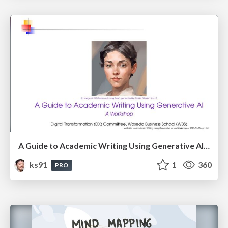
A Guide to Academic Writing Using Generative AI - A Workshop
ks91
1
360
PRO