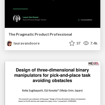
The Pragmatic Product Professional
lauravandoore
37
7.4k