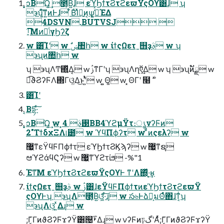
͓͓ͻΒΏ͏͚͢ ೥͙ؒΒ͍ɺ εϓϦϯτϨτϩεϖΫςΟϒ͸ɺ ʮ
϶ʯ͔ͯ͠͠ͳ͍ͷͰɺ ͋ΒͨΊͯྑ͍ͷ͔ѱ͍͔ߟ͑ͯΈΔ
4DSVN.BUTVSJ 
ࡶ͓͡͞ΜͷٔݴγϦʔζ
w ͸͡Ίʹ w ࣗݾ঺հ w ίϯςΩετˍ஫ҙࣄ߲ w ʮ
϶ʯͷ঺հ w
ʮ ϶ʯΛͲ͏΍͍ͬͯΔ͔ w ࢲͳΓʹʮ ϶ʯΛղऍ͢Δ w ʮ ϶ʯͷັྗ w
͸͡Ίʹ
͔Βདྷ·ͨ͠
͓͓ͻΒΏ͏͚͢ w ͓࢓ࣄ 4BB4ϓϩμΫτ։ൃνʔϜͷ
2"ΤϯδχΞΛ୲౰ w ϓϥΠϕʔτ w ͨͩͷςελʔ w
޷͖ͳεΫϥϜΠϕϯτ εϓϦϯτϨϏϡʔ w ޷͖ͳຊ
ಆ͏ϓϩάϥϚʔ w ޷͖ͳϓϩτίϧ -%"1
Έͳ͞Μ εϓϦϯτϨτϩεϖΫςΟϒͰ ͳʹΛ΍ͬͯ·͔͢ʁ
ίϯςΩετˍ஫ҙࣄ߲ w ࢲ͸ɺεΫϥϜΠϕϯτͷεϓϦϯτϨτϩεϖΫ
ςΟϒͰʮ ϶ʯΛ೥͙ؒΒ͍ଓ͚͖ͯ·ͨ͠ɻ w స৬Ͱձ͕ࣾมΘͬͯ΋ɺͳ͔ͥʮ
϶ʯΛଓ͚ ͍ͯΔɻ w
;Γ͔͑ΓͷϑϨʔϜϫʔΫ͸୔ࢁ͋Δɻ w νʔϜͷঢ়گʹΑͬͯ;Γ͔͑ΓͷϑϨʔϜϫʔΫ