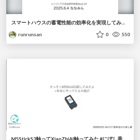
スマートハウスの蓄電性能の効率化を実現してみた~電気自動車編~
runrunsan
0
550
M5StickS3触ってXiaoZhiAI触ってみた #にぼし香 #iotlt