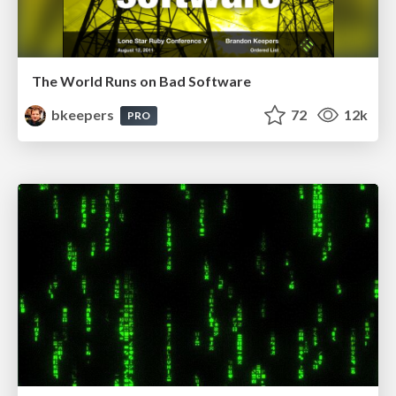
The World Runs on Bad Software
bkeepers
72
12k
PRO