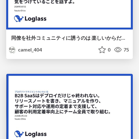
同僚を社外コミュニティに誘うのは 楽しいからだけじゃないよね。 あなたは、なぜ同僚と社外コミュニティに参加するのですか？私は組織を良くしたかったからです。 そんな私が同僚と社外コミュニティに参加するときに気をつけていることを話すよ。/ Tips to onboard colleagues into communities
camel_404
0
75