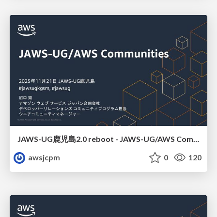
JAWS-UG鹿児島2.0 reboot - JAWS-UG/AWS Communitiesのご紹介
awsjcpm
0
120