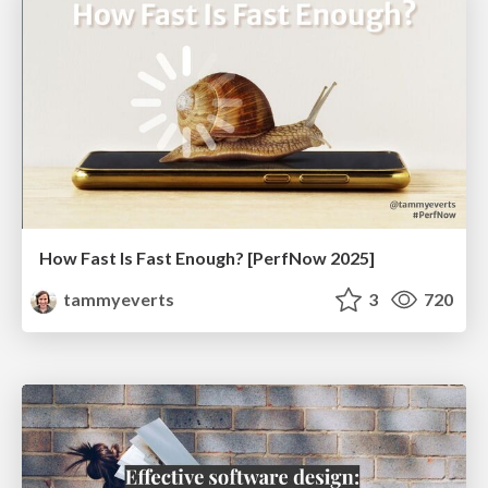
How Fast Is Fast Enough? [PerfNow 2025]
tammyeverts
3
720