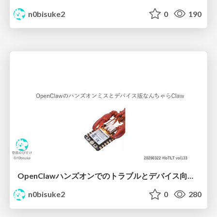
n0bisuke2
0
190
OpenClawハンズオンでのトラブルとデバイス向けなんちゃらクロー #IoTLT vol133
n0bisuke2
0
280