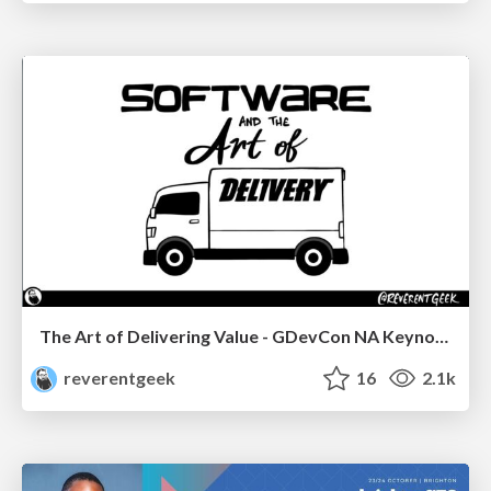
The Art of Delivering Value - GDevCon NA Keynote
reverentgeek
16
2.1k