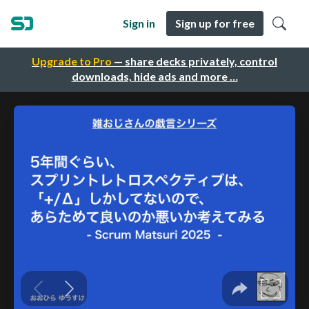
Sign in
Sign up for free
Upgrade to Pro
— share decks privately, control
downloads, hide ads and more …