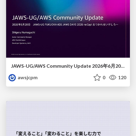
JAWS-UG/AWS Community Update 2026年6月20日JAWS-UG FUKUOKA #26 JAWS DAYS 2026 re:Cap! おつかれせいけしろー
awsjcpm
0
120