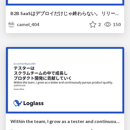
B2B SaaSはデプロイだけじゃ終わらない。 リリースノートを書き、マニュアルを作り、サポート対応や運用の定着まで支援して､ 顧客の利用定着率向上にチーム全員で取り組む。/ We are ProductOps.
camel_404
2
150
Within the team, I grow as a tester and continuously pursue product quality