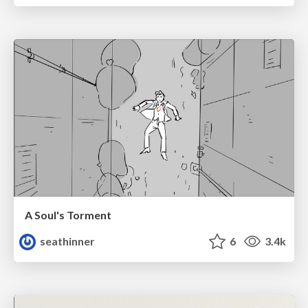
A Soul's Torment
seathinner
6
3.4k