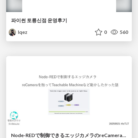
파이썬 토룡신점 운영후기
lqez
0
560
Node-REDで制御できるエッジカメラのreCameraを触る #iotlt #JLCPCB #recamera