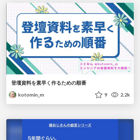
登壇資料を素早く作るための順番
kotomin_m
9
2.2k