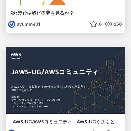
ｽﾀｯｸﾁｬﾝはｶﾜｲｲの夢を見るか？
syumme01
0
150
JAWS-UG/AWSコミュニティ -JAWS-UGくまもと#16