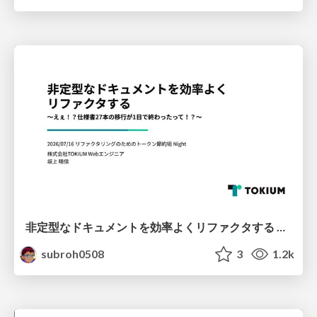
非定型なドキュメントを効率よくリファクタする 〜えぇ！？仕様書27本の移行が1日で終わったって！？〜
subroh0508
3
1.2k