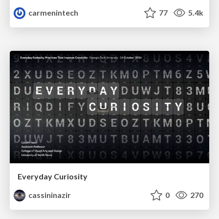
carmenintech
77
5.4k
Everyday Curiosity
cassininazir
0
270