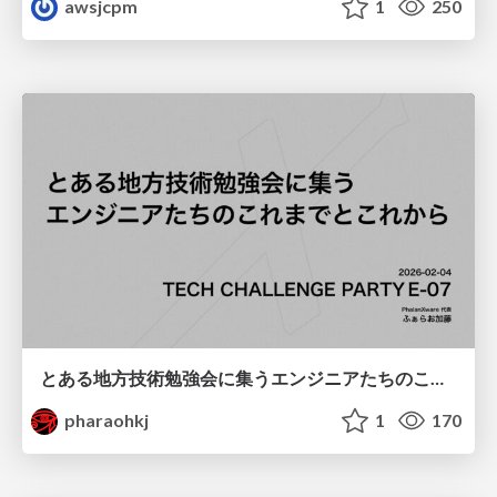
awsjcpm
1
250
とある地方技術勉強会に集うエンジニアたちのこれまでとこれから
pharaohkj
1
170