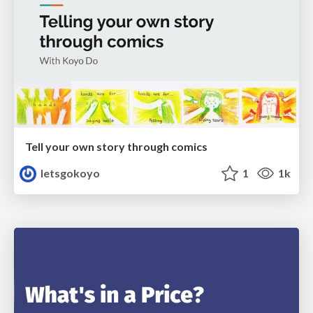
Tell your own story through comics
letsgokoyo
1
1k