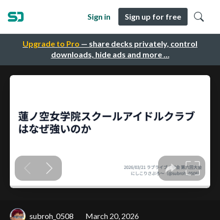
Sign in
Sign up for free
Upgrade to Pro
— share decks privately, control
downloads, hide ads and more …
subroh_0508
March 20, 2026