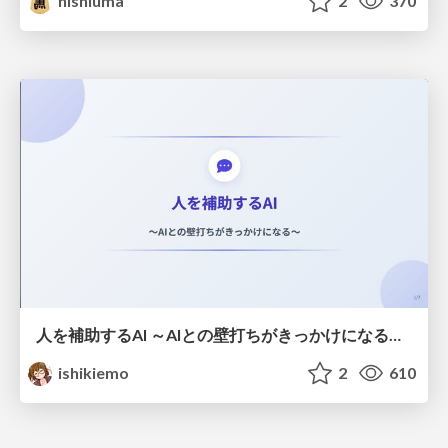
nishiuma
2
370
人を補助するAI ～AIとの壁打ちがきっかけになる～ #共創AIミートアップ
ishikiemo
2
610