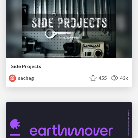
Side Projects
sachag
455
43k