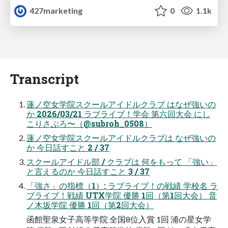
427marketing
0
1.1k
Transcript
蓮ノ空女学院スクールアイドルクラブ はなぜ強いの
か 2026/03/21 ラブライブ！学会 第六回大会 にし
こりさぶろ〜（@subroh_0508）
蓮ノ空女学院スクールアイドルクラブは なぜ強いの
か 今日話すこと 2 / 37
スクールアイドル部 / クラブは 何をもって 「強い」
と言えるのか 今日話すこと 3 / 37
「強さ」の指標（1）: ラブライブ！の戦績 学校名 ラ
ブライブ！戦績 UTX学院 優勝 1回（第1回大会） 音
ノ木坂学院 優勝 1回（第2回大会）
函館聖泉女子高等学院 全国8位入賞 1回 浦の星女学