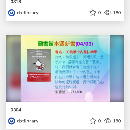
0318
cbtlibrary
0
190
0304
cbtlibrary
0
190