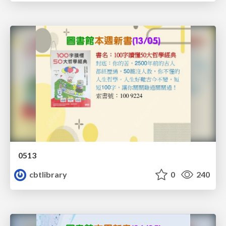
0513
cbtlibrary
0
240