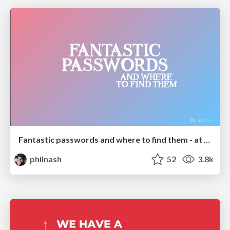
Fantastic passwords and where to find them - at NoRuKo
philnash
52
3.8k