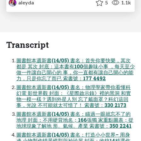
aleyda
5
1.1k
Transcript
圖書館本週新書(14/05) 書名：首先你要快樂，其次
都是 其次 封底：這本書有100個趣味小事 ，每天至少
做一件讓自己開心的 事，你一直都有讓自己開心的能
力，只是你忘了而已 索書號：177 4492
圖書館本週新書(14/05) 書名：物理學家帶你看懂科
幻電 影世界觀 封面：《星際啟示錄》裡的黑洞 和實
物一模一樣？遇到外星人別 忘了戴面罩？科幻這回
事，光說 不可能就太可惜了！ 索書號：330 2173
圖書館本週新書(14/05) 書名：瞄過一眼就忘不了的
地理 封面：不用硬背地名；166張獨 家重點圖表；從
地球現象了解地 形、氣候、產業 索書號：350 2241
圖書館本週新書(14/05) 書名：打造小小世界– 用身
邊 小物製作情景模型與袖珍屋 封面：收錄14精選作