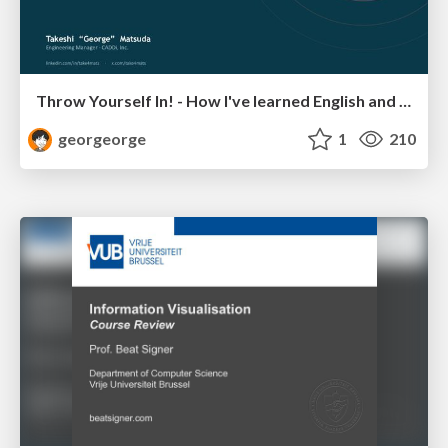
Throw Yourself In! - How I've learned English and What I'm Facing
georgeorge
1
210