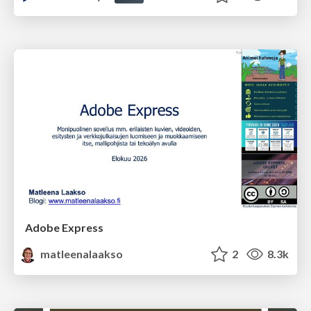
Adobe Express
matleenalaakso
2
8.3k