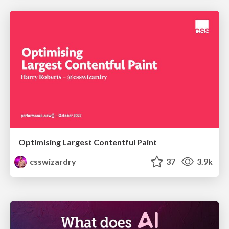
Optimising Largest Contentful Paint
csswizardry
37
3.9k