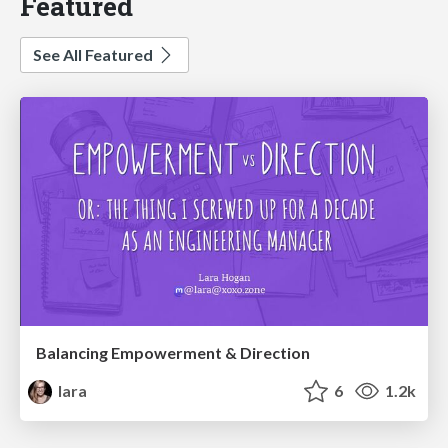
Featured
See All Featured
Balancing Empowerment & Direction
lara
6
1.2k