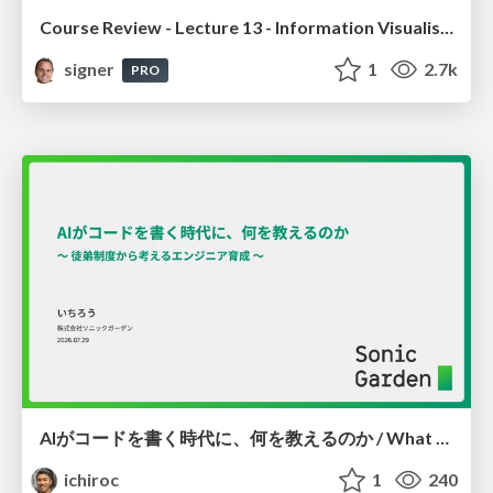
Course Review - Lecture 13 - Information Visualisation (4019538FNR)
signer
1
2.7k
PRO
AIがコードを書く時代に、何を教えるのか / What Should We Teach in the Age of AI-Generated Code?
ichiroc
1
240