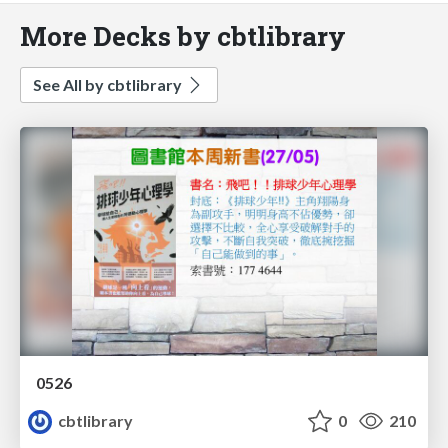
More Decks by cbtlibrary
See All by cbtlibrary
0526
cbtlibrary
0
210