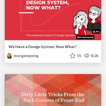
We Have a Design System, Now What?
morganepeng
55
8.2k