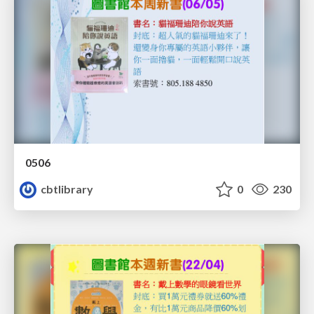
0506
cbtlibrary
0
230