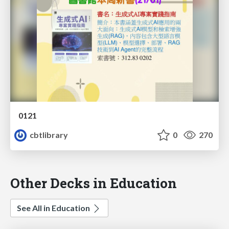
0121
cbtlibrary
0
270
Other Decks in Education
See All in Education