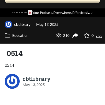
·
Your Podcast. Everywhere. Effortlessly.
→
SPONSORED
cbtlibrary
May 13, 2025
Education
210
0
0514
0514
cbtlibrary
May 13, 2025