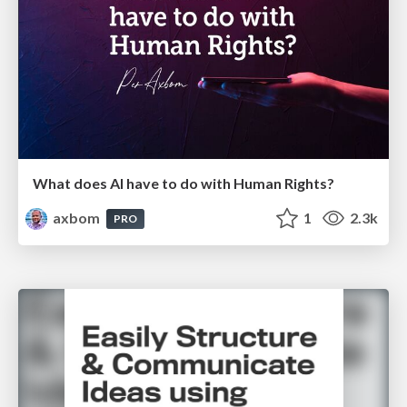
What does AI have to do with Human Rights?
axbom
1
2.3k
PRO