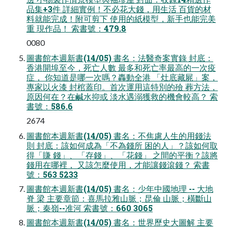
品集+3件 詳細實例！不必花大錢，用生活 百貨的材
料就能完成！附可剪下 使用的紙模型，新手也能完美
重 現作品！ 索書號：479.8
0080
圖書館本週新書(14/05) 書名：法醫奇案實錄 封底：
香港開埠至今，死亡人數 最多和死亡率最高的一次疫
症， 你知道是哪一次嗎？轟動全港 「灶底藏屍」案，
專家以火漆 封棺蓋印。首次運用這特別的殮 葬方法，
原因何在？在鹹水抑或 淡水遇溺獲救的機會較高？ 索
書號：586.6
2674
圖書館本週新書(14/05) 書名：不焦慮人生的用錢法
則 封底：該如何成為「不為錢所 困的人」？該如何取
得「賺 錢」、「存錢」、「花錢」 之間的平衡？該將
錢用在哪裡， 又該怎麼使用，才能讓錢滾錢？ 索書
號：563 5233
圖書館本週新書(14/05) 書名：少年中國地理 -- 大地
脊 梁 主要章節：喜馬拉雅山脈；昆倫 山脈；橫斷山
脈；秦嶺--准河 索書號：660 3065
圖書館本週新書(14/05) 書名：世界歷史大圖解 主要