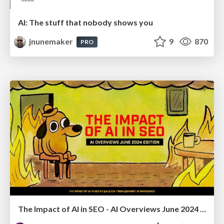
AI: The stuff that nobody shows you
jnunemaker
9
870
PRO
The Impact of AI in SEO - AI Overviews June 2024 Edition