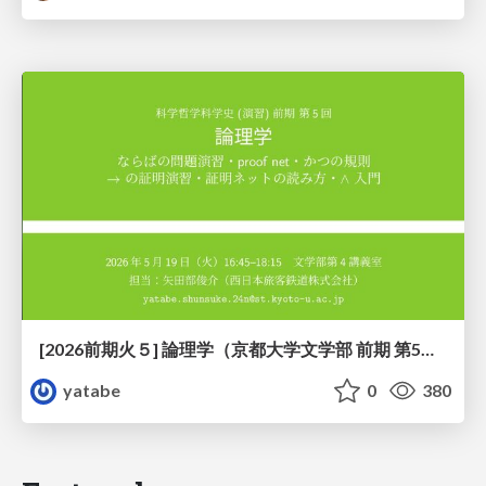
[2026前期火５] 論理学（京都大学文学部 前期 第5回）「 ならばの問題演習・proof net・かつの規則」
yatabe
0
380