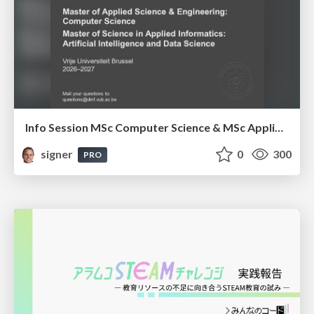
Info Session MSc Computer Science & MSc Applied Informatics
signer
0
300
PRO