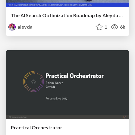
The AI Search Optimization Roadmap by Aleyda Solis
aleyda
1
6k
Practical Orchestrator