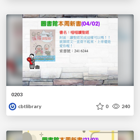
0203
cbtlibrary
0
240