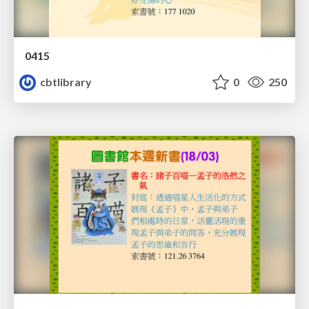
0415
cbtlibrary
0
250