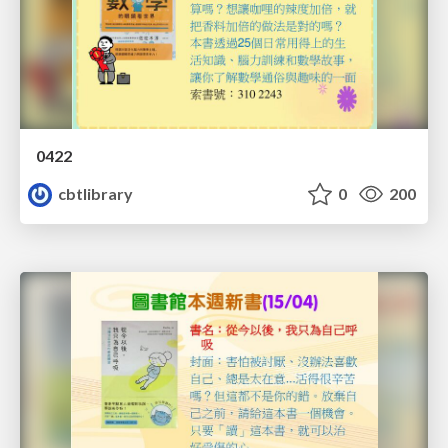
0422
cbtlibrary
0
200