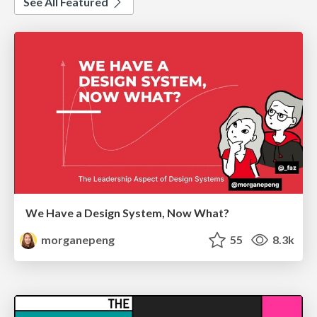
See All Featured
We Have a Design System, Now What?
morganepeng
55
8.3k