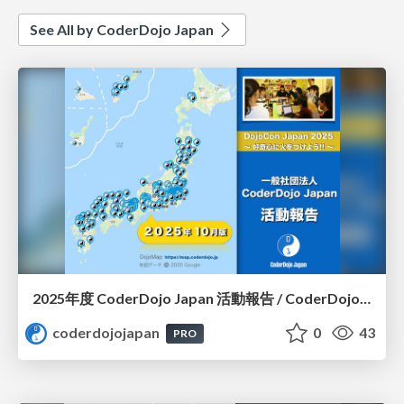
See All by CoderDojo Japan
2025年度 CoderDojo Japan 活動報告 / CoderDojo Japan in 2025
coderdojojapan
0
43
PRO