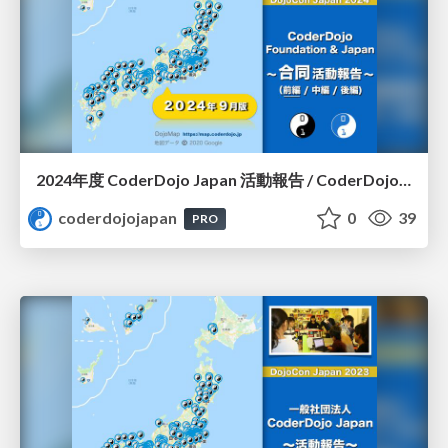
2024年度 CoderDojo Japan 活動報告 / CoderDojo Japan in 2024
coderdojojapan
0
39
PRO