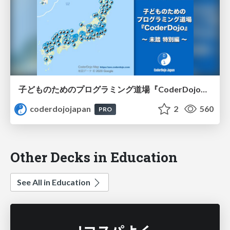
子どものためのプログラミング道場『CoderDojo』〜未踏 特別編〜 / Mitou and CoderDojo communities
coderdojojapan
2
560
PRO
Other Decks in Education
See All in Education