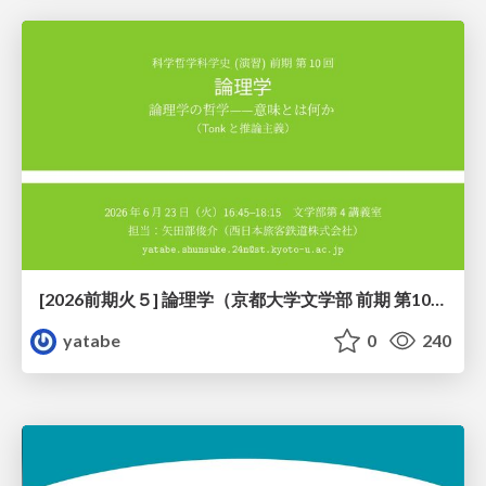
[2026前期火５] 論理学（京都大学文学部 前期 第10回）「論理学の哲学——意味とは何か（Tonkと推論主義）」
yatabe
0
240