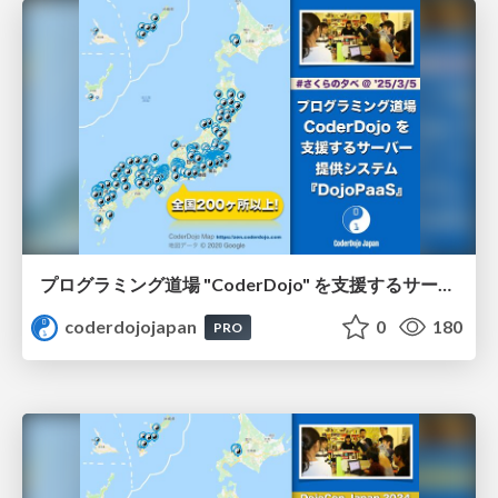
プログラミング道場 "CoderDojo" を支援するサーバー提供システム 『DojoPaaS』 / How DojoPaaS powers the CoderDojo community in Japan
coderdojojapan
0
180
PRO