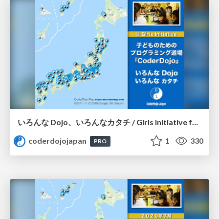
いろんな Dojo、いろんなカタチ / Girls Initiative for CoderDojo
coderdojojapan
1
330
PRO