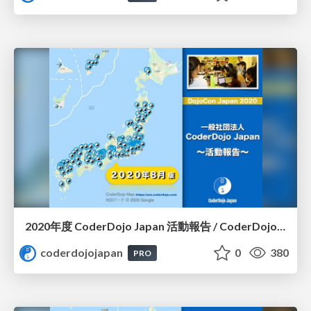
2020年度 CoderDojo Japan 活動報告 / CoderDojo Japan in 2020
coderdojojapan
0
380
PRO