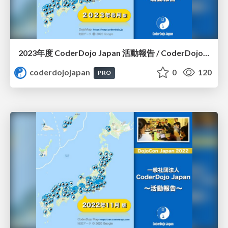
2023年度 CoderDojo Japan 活動報告 / CoderDojo Japan in 2023
coderdojojapan
0
120
PRO