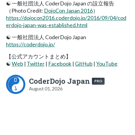
☯️ 一般社団法人 CoderDojo Japan の設立報告
（Photo Credit:
DojoCon Japan 2016
）
https://dojocon2016.coderdojo.jp/2016/09/04/cod
erdojo-japan-was-established.html
☯️ 一般社団法人 CoderDojo Japan
https://coderdojo.jp/
【公式アカウントまとめ】
☯️
Web
|
Twitter
|
Facebook
|
GitHub
|
YouTube
CoderDojo Japan
PRO
August 01, 2026