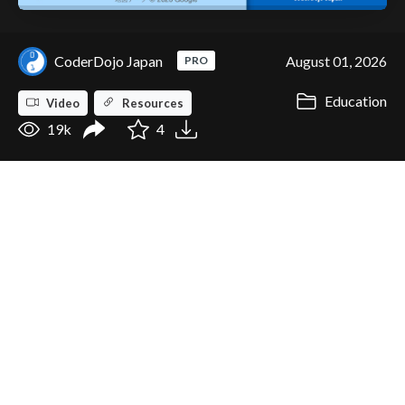
CoderDojo Japan
August 01, 2026
PRO
Education
Video
Resources
19k
4