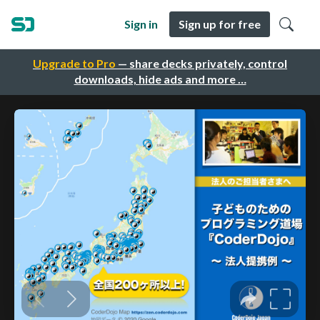
Sign in
Sign up for free
Upgrade to Pro
— share decks privately, control
downloads, hide ads and more …