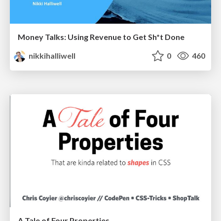
Money Talks: Using Revenue to Get Sh*t Done
nikkihalliwell
0
460
A Tale of Four Properties