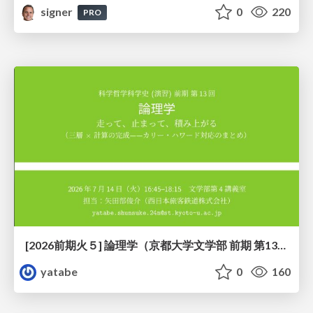
signer
0
220
PRO
[2026前期火５] 論理学（京都大学文学部 前期 第13回）「走って、止まって、積み上がる」
yatabe
0
160