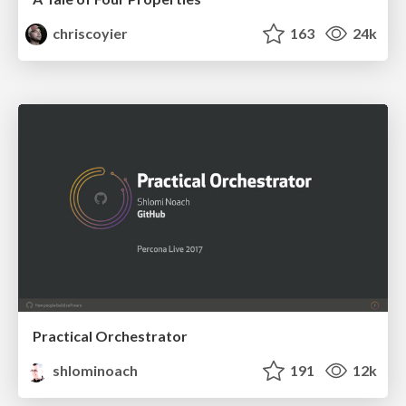
chriscoyier
163
24k
Practical Orchestrator
shlominoach
191
12k