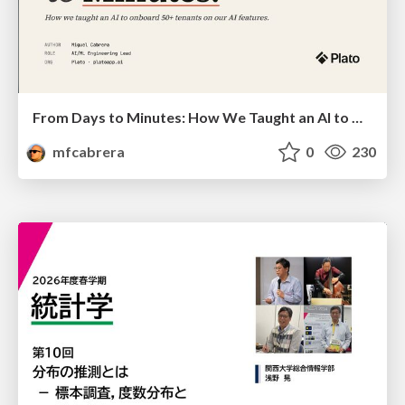
From Days to Minutes: How We Taught an AI to Onboard 50+ Tenants on our AI Features
mfcabrera
0
230