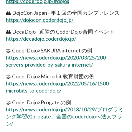
https://coderdojo.jp/#dojos
👥 DojoCon Japan - 年１回の全国カンファレンス
https://dojocon.coderdojo.jp/
👥 DecaDojo - 近隣の CoderDojo 合同イベント
https://decadojo.coderdojo.jp/
🤝 CoderDojo×SAKURA internet の例
https://news.coderdojo.jp/2020/03/25/200-
servers-provided-by-sakura-internet/
🤝 CoderDojo×Micro:bit 教育財団の例
https://news.coderdojo.jp/2022/05/16/1500-
microbits-to-coderdojo/
🤝 CoderDojo×Progate の例
https://news.coderdojo.jp/2018/10/29/プログラミ
ング学習のprogate、全国のcoderdojoへ法人プラ
ン/