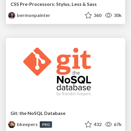
CSS Pre-Processors: Stylus, Less & Sass
bermonpainter
360
30k
Git: the NoSQL Database
bkeepers
432
67k
PRO