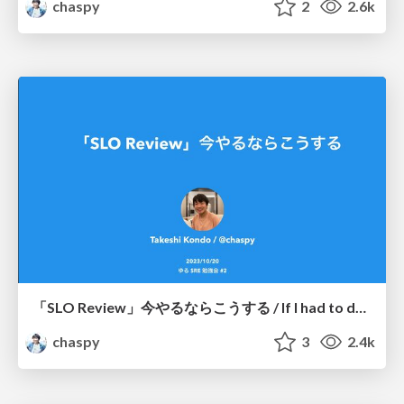
chaspy
2
2.6k
「SLO Review」今やるならこうする / If I had to do the "SLO Review" again
chaspy
3
2.4k