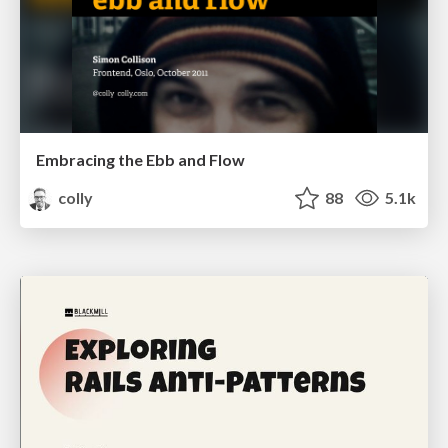
Embracing the Ebb and Flow
colly
88
5.1k