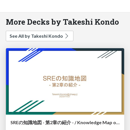
More Decks by Takeshi Kondo
See All by Takeshi Kondo
SREの知識地図 - 第2章の紹介 - / Knowledge Map of SRE – Introduction to Chapter 2 –