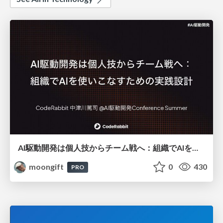
AI駆動開発は個人技からチーム戦へ：組織でAIを使いこなすための実践設計
moongift
0
430
PRO