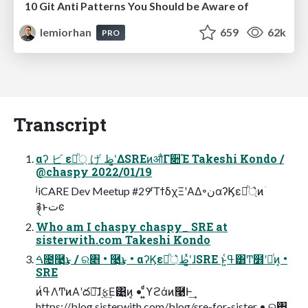
10 Git Anti Patterns You Should be Aware of
lemiorhan
659
62k
PRO
Transcript
αʔ ビ ε্ཱͪ げ ظʹ͓͚ΔSREͷऔΓ૊Έ Takeshi Kondo /
@chaspy 2022/01/19
ʲiCARE Dev Meetup #29ʳΤϯδχΞʹΑΔ৽نαʔϏε্ཱͪ͛ͷۤ
࿑ͱتͼ
Who am I chaspy chaspy_ SRE at
sisterwith.com Takeshi Kondo
ࠓ೔࿩͢͜ͱ / ର৅ • ࿩͢͜ͱ • αʔϏε্ཱͪ͛ظʹ͓͍ͯɺSRE ͱ͍͏ߟ͑͸Ͳ͏໾ʹཱͭͷ͔ •
SRE
ͷߟ͑ΛͲͷΑ͏ʹద༻͠ɺ࣮ફ͢Ε͹͍͍ͷ͔ • ͍͍ͩͨϒϩάͷ࿩Ͱ͢
https://blog.sisterwith.com/blog/sre-for-sister • ର৅