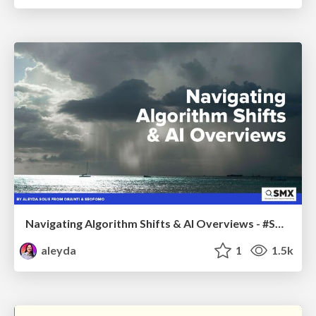
Navigating Algorithm Shifts & AI Overviews - #SMXNext
aleyda
1
1.5k