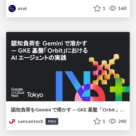
asei
1
160
認知負荷をGemini で溶かす — GKE 基盤「Orbit」における AI エージェントの実践
sansantech
1
240
PRO