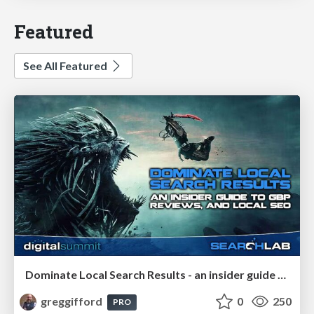
Featured
See All Featured
Dominate Local Search Results - an insider guide to GBP, reviews, and Local SEO
greggifford
0
250
PRO