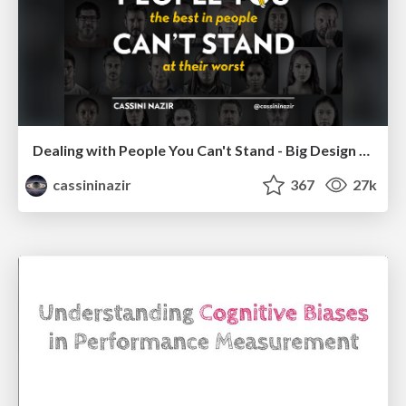
Dealing with People You Can't Stand - Big Design 2015
cassininazir
367
27k