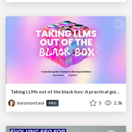
Taking LLMs out of the black box: A practical guide to human-in-the-loop distillation
inesmontani
3
2.3k
PRO