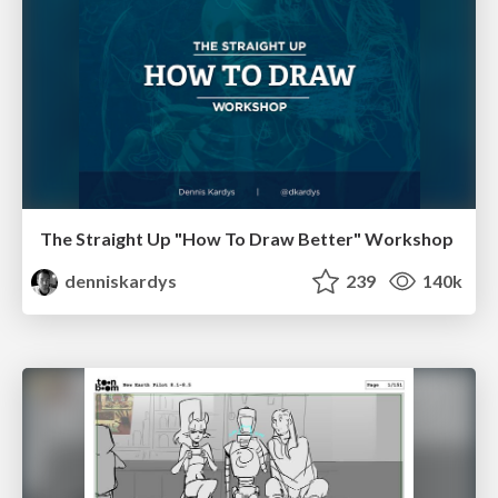
The Straight Up "How To Draw Better" Workshop
denniskardys
239
140k