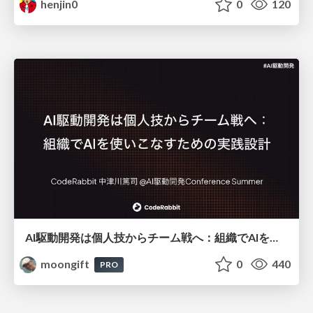
henjin0
0
120
AI駆動開発は個人技からチーム戦へ：組織でAIを使いこなすための実践設計
moongift
0
440
PRO