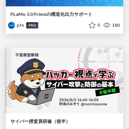
PLaMo 3.0 Primeの構造化出力サポート
pfn
0
180
PRO
サイバー捜査員研修（後半）