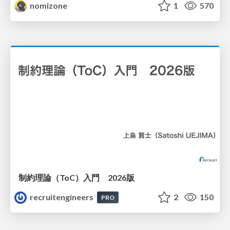
nomizone
1
570
制約理論（ToC）入門 2026版
recruitengineers
2
150
PRO