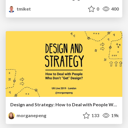
tmiket
0
400
Design and Strategy: How to Deal with People Who Don’t "Get" Design
morganepeng
133
19k