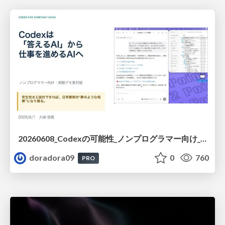
20260608_Codexの可能性_ノンプログラマー向け_大城追記
doradora09
0
760
PRO