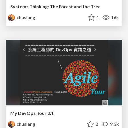
Systems Thinking: The Forest and the Tree
chusiang
1
16k
My DevOps Tour 2.1
chusiang
2
9.3k