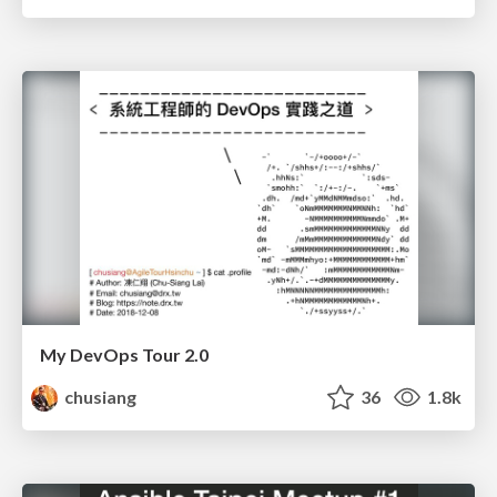
My DevOps Tour 2.0
chusiang
36
1.8k