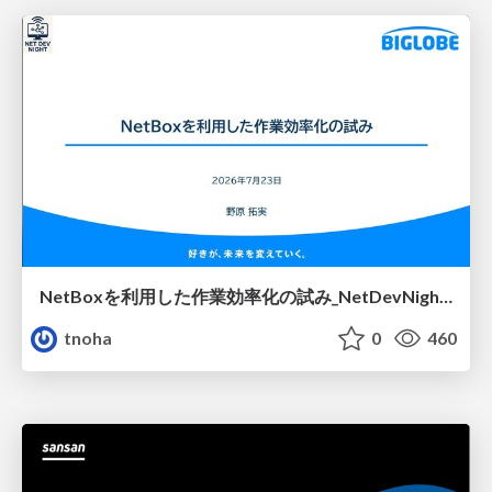
NetBoxを利用した作業効率化の試み_NetDevNight4
tnoha
0
460