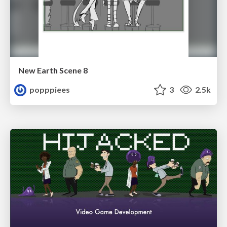
New Earth Scene 8
popppiees
3
2.5k