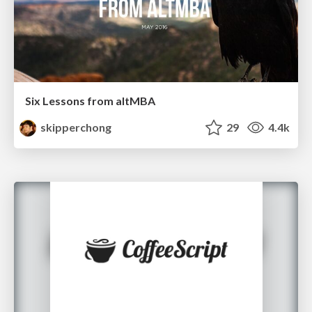
Six Lessons from altMBA
skipperchong
29
4.4k