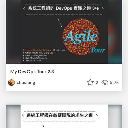
My DevOps Tour 2.3
chusiang
2
5.7k