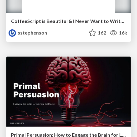
CoffeeScript is Beautiful & I Never Want to Write Plain JavaScript Again
sstephenson
162
16k
Primal Persuasion: How to Engage the Brain for Learning That Lasts