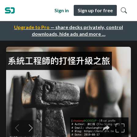
Sign in
Sign up for free
Upgrade to Pro
— share decks privately, control
downloads, hide ads and more …