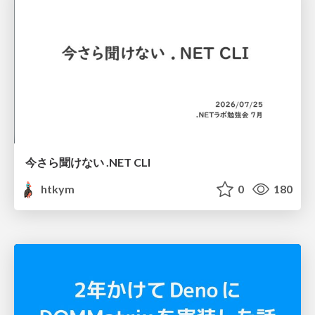
今さら聞けない .NET CLI
htkym
0
180