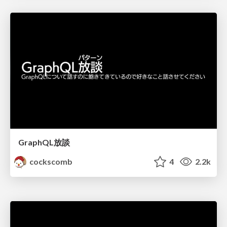
GraphQL放談
cockscomb
4
2.2k