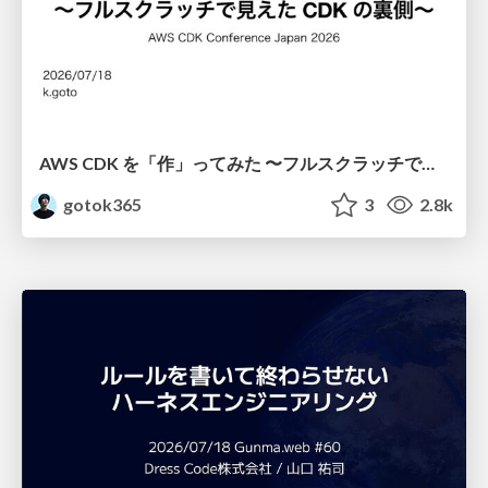
AWS CDK を「作」ってみた 〜フルスクラッチで見えた CDK の裏側〜 / aws-cdk-from-scratch
gotok365
3
2.8k