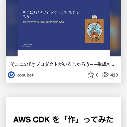
そこに3びきプロダクトがいるじゃろう——生成AI時代における“価値が届かない理由”の構造
kosuket
0
410