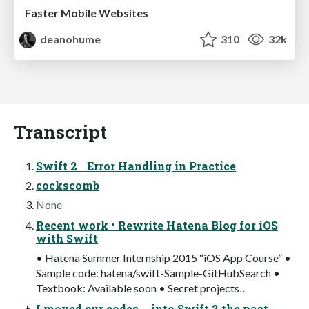
Faster Mobile Websites
deanohume
310
32k
Transcript
Swift 2 Error Handling in Practice
cockscomb
None
Recent work • Rewrite Hatena Blog for iOS
with Swift
• Hatena Summer Internship 2015 “iOS App Course” •
Sample code: hatena/swift-Sample-GitHubSearch •
Textbook: Available soon • Secret projects‥
I moved our codes into Swift 2 the past