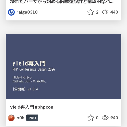
壊れたパーサから始める関数型設計と構成的なパーサ #fp_matsuri
raiga0310
2
440
yield再入門 #phpcon
o0h
0
940
PRO