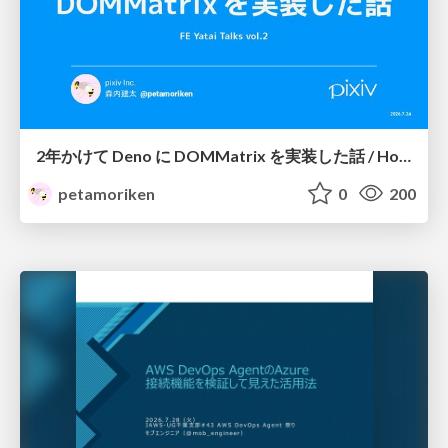
2年かけて Deno に DOMMatrix を実装した話 / How I implemented DOMMatrix in Deno over two years
petamoriken
0
200