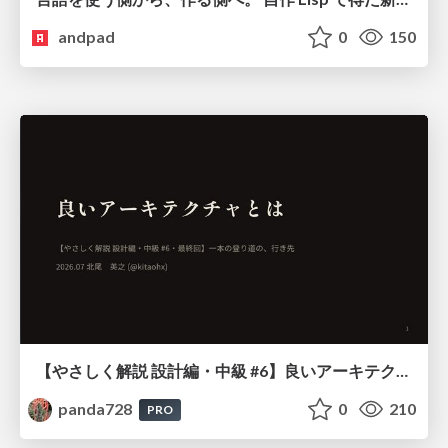
andpad
0
150
【やさしく解説 設計編・中級 #6】良いアーキテクチャとは ～ 一本の登り道の、行き先 ～
panda728
0
210
PRO