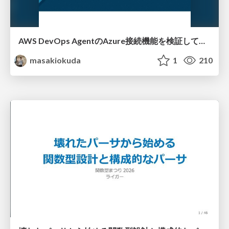
AWS DevOps AgentのAzure接続機能を検証して見えた活用法／Use Cases Verified for the AWS DevOps Agent's Azure Connectivity Feature
masakiokuda
1
210