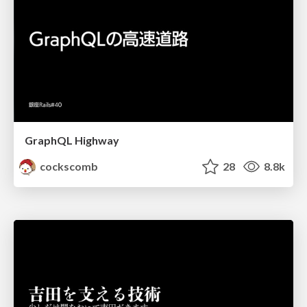
GraphQL Highway
cockscomb
28
8.8k