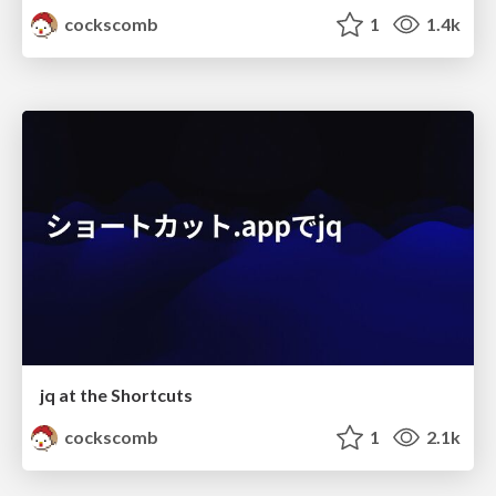
cockscomb
1
1.4k
jq at the Shortcuts
cockscomb
1
2.1k