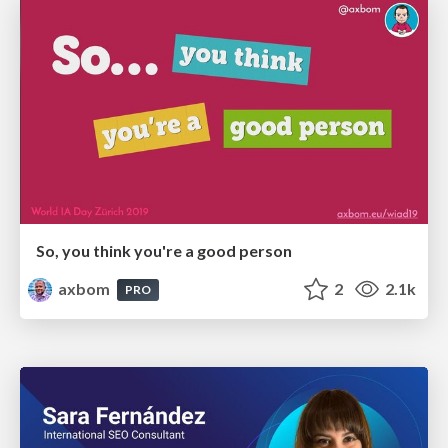
So, you think you're a good person
axbom
2
2.1k
PRO