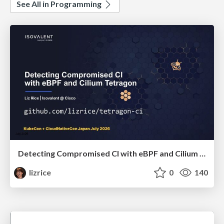
See All in Programming
Detecting Compromised CI with eBPF and Cilium Tetragon
lizrice
0
140