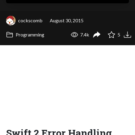
cockscomb
August 30, 2015
Programming
7.4k
5
Swift 2 Error Handling