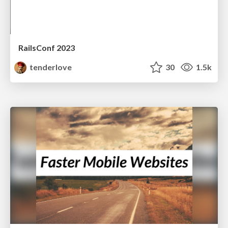
RailsConf 2023
tenderlove
30
1.5k