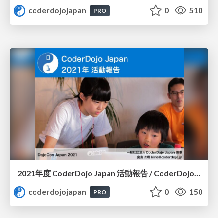
coderdojojapan
0
510
PRO
2021年度 CoderDojo Japan 活動報告 / CoderDojo Japan in 2021
coderdojojapan
0
150
PRO