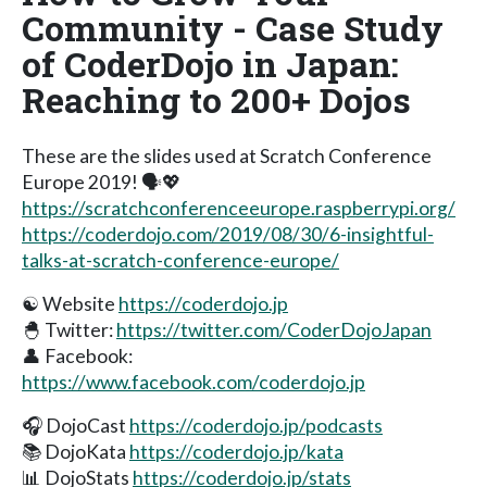
Community - Case Study
of CoderDojo in Japan:
Reaching to 200+ Dojos
These are the slides used at Scratch Conference
Europe 2019! 🗣💖
https://scratchconferenceeurope.raspberrypi.org/
https://coderdojo.com/2019/08/30/6-insightful-
talks-at-scratch-conference-europe/
☯️ Website
https://coderdojo.jp
🐣 Twitter:
https://twitter.com/CoderDojoJapan
👤 Facebook:
https://www.facebook.com/coderdojo.jp
🎧 DojoCast
https://coderdojo.jp/podcasts
📚 DojoKata
https://coderdojo.jp/kata
📊 DojoStats
https://coderdojo.jp/stats