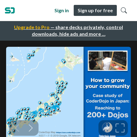
Sign in
Sign up for free
Upgrade to Pro
— share decks privately, control
downloads, hide ads and more …