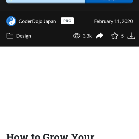
CoderDojo Japan
February 11, 2020
PRO
Design
3.3k
5
How to Grow Your