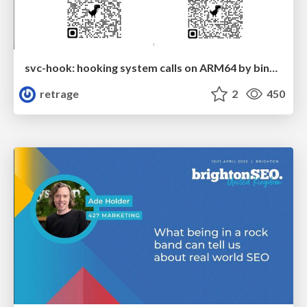
svc-hook: hooking system calls on ARM64 by binary rewriting
retrage
2
450