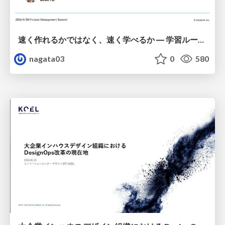
速く作れるかではなく、速く学べるか ― 学習ループを回すパイロットの途中報告
nagata03
0
580