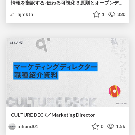
情報を翻訳する-伝わる可視化３原則とオープンデータ活用-
hjmkth
1
330
CULTURE DECK／Marketing Director
mhand01
0
1.5k