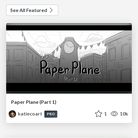
See All Featured
Paper Plane (Part 1)
katiecoart
1
10k
PRO