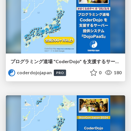
プログラミング道場 "CoderDojo" を支援するサーバー提供システム 『DojoPaaS』 / How DojoPaaS powers the CoderDojo community in Japan
coderdojojapan
0
180
PRO