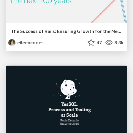
The Success of Rails: Ensuring Growth for the Next 100 Years
eileencodes
47
8.3k