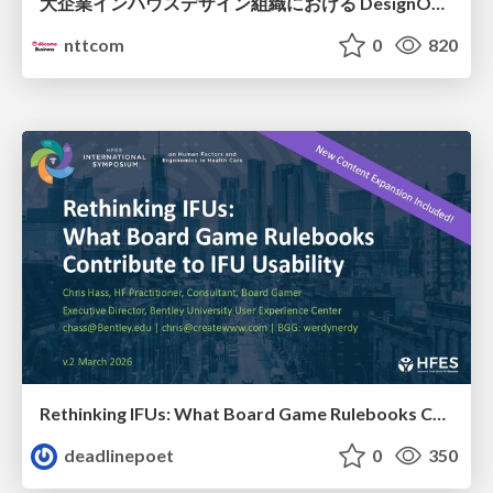
大企業インハウスデザイン組織における DesignOps改革の現在地 / DesignOps at Scale: Navigating Transformation in Large Enterprises
nttcom
0
820
Rethinking IFUs: What Board Game Rulebooks Contribute to IFU Usability
deadlinepoet
0
350