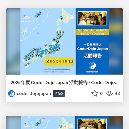
2025年度 CoderDojo Japan 活動報告 / CoderDojo Japan in 2025
coderdojojapan
0
43
PRO