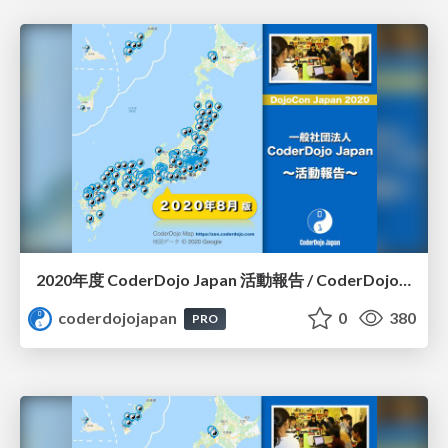
2020年度 CoderDojo Japan 活動報告 / CoderDojo Japan in 2020
coderdojojapan
0
380
PRO