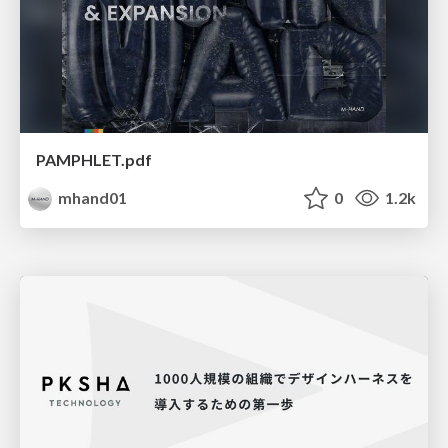
PAMPHLET.pdf
mhand01
0
1.2k