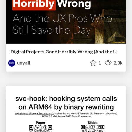
Digital Projects Gone Horribly Wrong (And the UX Pros Who Still Save the Day) - Dean Schuster
uxyall
1
2.3k