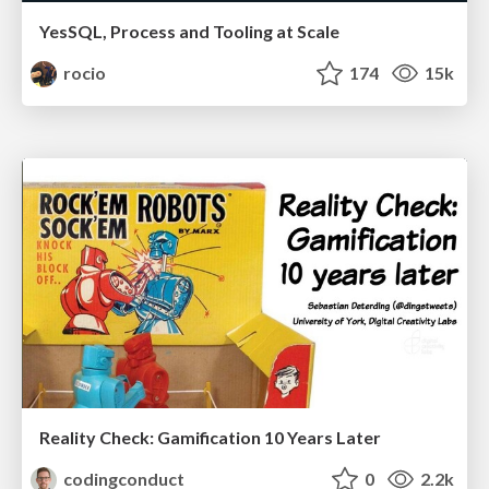
YesSQL, Process and Tooling at Scale
rocio
174
15k
Reality Check: Gamification 10 Years Later
codingconduct
0
2.2k