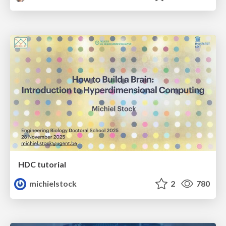
HDC tutorial
michielstock
2
780