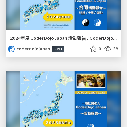
2024年度 CoderDojo Japan 活動報告 / CoderDojo Japan in 2024
coderdojojapan
0
39
PRO