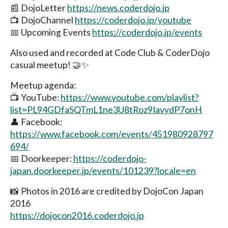
📰 DojoLetter
https://news.coderdojo.jp
📺 DojoChannel
https://coderdojo.jp/youtube
📅 Upcoming Events
https://coderdojo.jp/events
Also used and recorded at Code Club & CoderDojo
casual meetup! 🤝✨
Meetup agenda:
📺 YouTube:
https://www.youtube.com/playlist?
list=PL94GDfaSQTmL1ne3U8tRoz9IavydP7onH
👤 Facebook:
https://www.facebook.com/events/451980928797
694/
📅 Doorkeeper:
https://coderdojo-
japan.doorkeeper.jp/events/101239?locale=en
📸 Photos in 2016 are credited by DojoCon Japan
2016
https://dojocon2016.coderdojo.jp