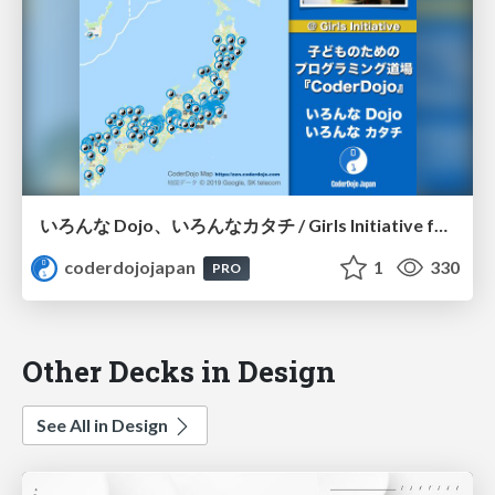
いろんな Dojo、いろんなカタチ / Girls Initiative for CoderDojo
coderdojojapan
1
330
PRO
Other Decks in Design
See All in Design